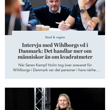
Stad & region
Intervju med Wihlborgs vd i
Danmark: Det handlar mer om
människor än om kvadratmeter
När Søren Kempf Holm tog över ansvaret för
Wihlborgs i Danmark var det personer i hans närhet
som undrade vad han gav sig in på. Men ganska snart
skulle det visa sig att myten om Öresund som
vattendelare mellan svensk och dansk affärskultur är
Ett nytt upptagningsområde för skånska företag
just en myt. För det är i skillnaden som mycket av
potentialen för morgondagens näringsliv finns.