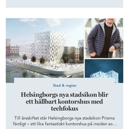
Den unika kombinationen av innovation och
entreprenörskap gör stadsdelen till en attraktiv plats
för regionens ledande företag. Genom ökad
Helsingborgs nya stadsikon blir ett hållbart kontorshus med tec
tillgänglighet till våra fastigheter tack vare spårvägen,
tydligare skyltning och en ny byggnad bidrar vi till en
långsiktig utveckling av Ideon.
Stad & region
Helsingborgs nya stadsikon blir
ett hållbart kontorshus med
techfokus
Till årsskiftet står Helsingborgs nya stadsikon Prisma
färdigt – ett lika fantastiskt kontorshus på insidan som