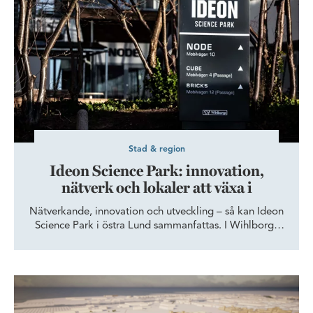
hjälper unga till arbete eller studier.
Stad & region
Ideon Science Park: innovation,
nätverk och lokaler att växa i
Nätverkande, innovation och utveckling – så kan Ideon
Science Park i östra Lund sammanfattas. I Wihlborgs
fastigheter Cube, Node och Bricks etablerar sig
företag från olika branscher som vill dra nytta av
närheten till det ledande innovationsklustret.
Nyhamnen – Malmös nya framsida