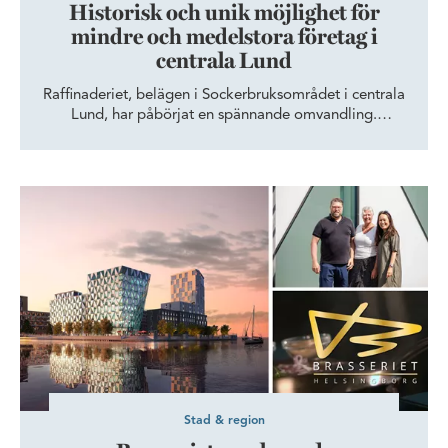
Historisk och unik möjlighet för
mindre och medelstora företag i
centrala Lund
Raffinaderiet, belägen i Sockerbruksområdet i centrala
Lund, har påbörjat en spännande omvandling.
Raffinaderiet som byggdes i slutet av 1800-talet är en
del av Lunds industrihistoria. Allt från sockerbruk till
metallsvarveri har rymts i lokalerna, men nu gör vi plats
Brasseriet – en levande mötesplats i Oceanhamnen
för den moderna arbetsplatsen för mindre och
medelstora företag.
Stad & region