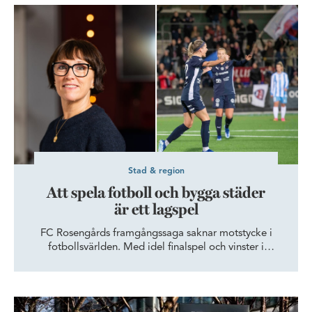
Att spela fotboll och bygga städer är ett lagspel
Lindfors, vd på Science Village.
Stad & region
Att spela fotboll och bygga städer
är ett lagspel
FC Rosengårds framgångssaga saknar motstycke i
fotbollsvärlden. Med idel finalspel och vinster i
Damallsvenskan och återkommande spel i Europas
högsta fotbollsturnering, är det få som matchar
föreningens succe’-sviter. Men klubben triumferar även
Ideon Science Park: innovation, nätverk och lokaler att växa i
utanför plan när man genom sina sociala verksamheter