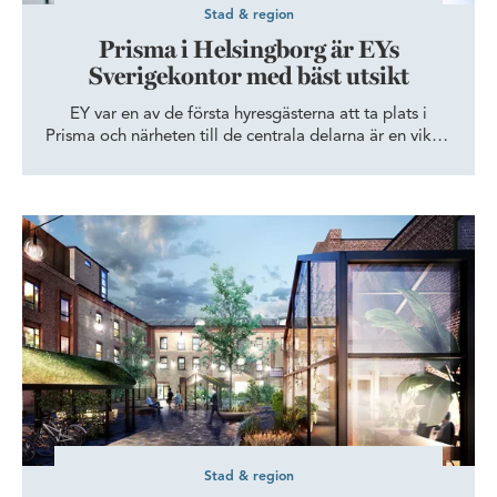
Stad & region
Prisma i Helsingborg är EYs
Sverigekontor med bäst utsikt
EY var en av de första hyresgästerna att ta plats i
Prisma och närheten till de centrala delarna är en viktig
pusselbit för både medarbetare och kunder som
besöker företaget. Sedan januari 2021 har
revisionsföretaget EY och dess ca 45 medarbetare på
Historisk och unik möjlighet för mindre och medelstora företag 
Helsingborgskontoret sin hemvist i Prismahuset i
Oceanhamnen, Helsingborgs nyaste stadsdel.
Stad & region