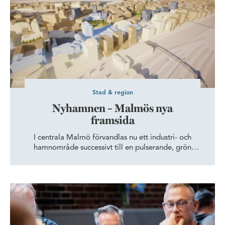
Stad & region
Nyhamnen – Malmös nya
framsida
I centrala Malmö förvandlas nu ett industri- och
hamnområde successivt till en pulserande, grön
stadsdel med bostäder och kontor. Här är Wihlborgs
involverat i samtliga detaljplaneområden och har flera
byggrätter i delområdena som nu ska moderniseras.
Intervju med Wihlborgs vd i Danmark: Det handlar mer om män