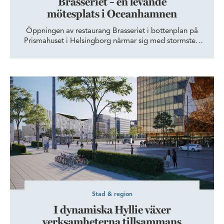
Brasseriet – en levande
mötesplats i Oceanhamnen
Öppningen av restaurang Brasseriet i bottenplan på
Prismahuset i Helsingborg närmar sig med stormsteg
och premiärhelgen är den 3-4 september. Nycklarna till
Oceanhamnens första restaurang fick trion Stefan, Toini
och Ulrika den 2 augusti. ”Grymt häftigt, det är
I dynamiska Hyllie växer verksamheterna tillsammans med stads
jättespännande och pirrigt, det är en riktigt häftig resa
vi har framför oss”, utbrister Stefan Mildén, en av de
tre delägarna.
Stad & region
I dynamiska Hyllie växer
verksamheterna tillsammans