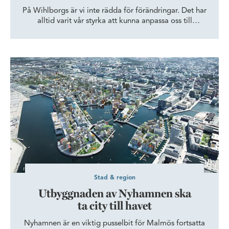
På Wihlborgs är vi inte rädda för förändringar. Det har
alltid varit vår styrka att kunna anpassa oss till
samhällets utveckling, och fortsätta vara relevanta. Vi
växer och utvecklas varje dag och nu är det dags att
introducera vår nya logotyp och visuella identitet. Ny
Utbyggnaden av Nyhamnen ska ta city till havet
logotyp och nya färger, men vi är fortfarande ditt
personliga, långsiktiga och regionbyggande
fastighetsbolag.
Stad & region
Utbyggnaden av Nyhamnen ska
ta city till havet
Nyhamnen är en viktig pusselbit för Malmös fortsatta