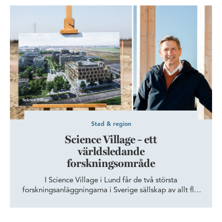
Science Village – ett världsledande forskningsområde
Stad & region
Science Village – ett
världsledande
forskningsområde
I Science Village i Lund får de två största
forskningsanläggningarna i Sverige sällskap av allt fler
aktörer inom näringsliv, forskning och akademi. Rätt
spelat kan denna utveckling ge större effekter för
regionen än vad Öresundsbron gett, menar Christian