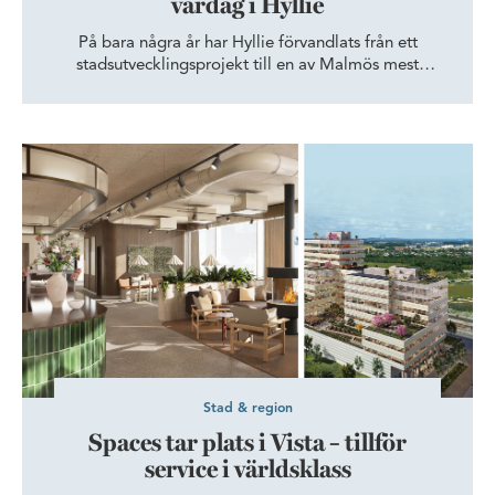
vardag i Hyllie
På bara några år har Hyllie förvandlats från ett
stadsutvecklingsprojekt till en av Malmös mest
dynamiska stadsdelar. Här möts moderna kontor,
smidiga kommunikationer och pulserande stadsliv – en
kombination som lockar allt fler företag.
Spaces tar plats i Vista – tillför service i världsklass
Stad & region
Spaces tar plats i Vista – tillför
service i världsklass