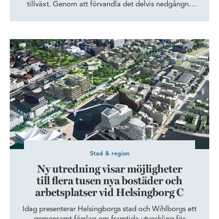
tillväxt. Genom att förvandla det delvis nedgångna
industriområdet till en grön och attraktiv stadsdel kan
innerstaden naturligt växa ut i de gamla
hamnmiljöerna. I december 2019 antogs den
​Ny utredning visar möjligheter till flera tusen nya bostäder och 
fördjupade översiktsplanen och nu pågår arbetet med
att ta fram detaljplaner.
Stad & region
​Ny utredning visar möjligheter
till flera tusen nya bostäder och
arbetsplatser vid Helsingborg C
Idag presenterar Helsingborgs stad och Wihlborgs ett