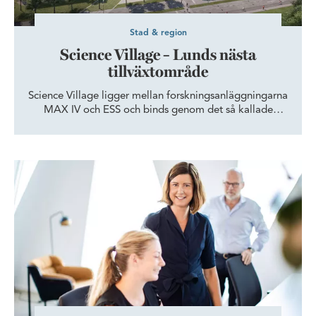
Stad & region
Science Village – Lunds nästa
tillväxtområde
Science Village ligger mellan forskningsanläggningarna
MAX IV och ESS och binds genom det så kallade
Kunskapsstråket ihop med andra kunskapsintensiva
verksamheter som Lunds universitet, Skånes
universitetssjukhus, LTH och Ideon Science Park.
Prisma i Helsingborg är EYs Sverigekontor med bäst utsikt
Kunskapsstråkets fysiska länk är den nyligen etablerade
spårvägen som går från Lund C, genom Ideon Science
Park och vidare ut till Science Village.