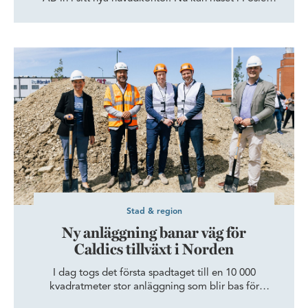
belönas med Malmö stads stadsbyggnadspris 2024.
Ny anläggning banar väg för Caldics tillväxt i Norden
Stad & region
Ny anläggning banar väg för
Caldics tillväxt i Norden
I dag togs det första spadtaget till en 10 000
kvadratmeter stor anläggning som blir bas för
livsmedelsföretaget Caldic Ingredients Nordic. ”Med