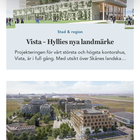
Stad & region
Vista – Hyllies nya landmärke
Projekteringen för vårt största och högsta kontorshus,
Vista, är i full gång. Med utsikt över Skånes landskap,
havet och Öresundsbron vill vi bjuda in hyresgäster till
ett kontorshus med fokus på lekfull arkitektur och stor
flexibilitet – här finns det möjligheter att växa.
Science Village – Lunds nästa tillväxtområde