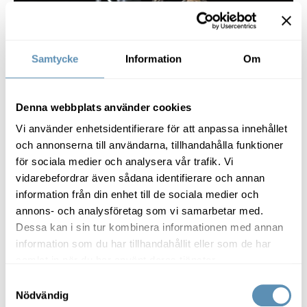
Samtycke
Information
Om
Stad & region
Denna webbplats använder cookies
Ett nytt upptagningsområde för
Vi använder enhetsidentifierare för att anpassa innehållet
skånska företag
och annonserna till användarna, tillhandahålla funktioner
När Fehmarn-Bälttunneln är på plats 2029 kommer det
för sociala medier och analysera vår trafik. Vi
ta tre timmar att ta sig med tåg från Malmö till
vidarebefordrar även sådana identifierare och annan
Hamburg. Jenny Andersson, biträdande chef och
information från din enhet till de sociala medier och
senioranalytiker på Øresundsinstituttet, ger en bild av
annons- och analysföretag som vi samarbetar med.
vad kortare restid kan innebära i form av nya
Dessa kan i sin tur kombinera informationen med annan
Fokus på medarbetarnas välmående när innovativt kontorshus b
affärsmöjligheter och utbyten mellan länderna.
information som du har tillhandahållit eller som de har
samlat in när du har använt deras tjänster.
Samtyckesval
Nödvändig