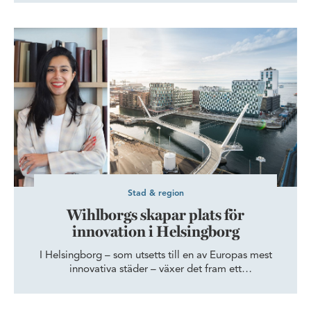
den här satsningen förväntar vi oss att kunna växa med
minst 15 procent varje år”, säger Gustav Larsson,
Wihlborgs skapar plats för innovation i Helsingborg
Managing Director.
Stad & region
Wihlborgs skapar plats för
innovation i Helsingborg
I Helsingborg – som utsetts till en av Europas mest
innovativa städer – växer det fram ett
innovationsdistrikt. Här ska samarbeten och nya idéer
frodas. Wihlborgs finns med som möjliggörare.