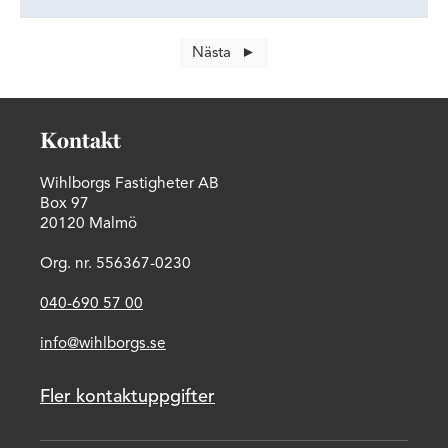
på utsidan, på första parkett i Oceanhamnen. Här
kommer startups, snabbväxande techbolag och större
etablerade företag samlas och bedriva utveckling.
Nästa
Kontakt
Wihlborgs Fastigheter AB
Box 97
20120 Malmö
Org. nr. 556367-0230
040-690 57 00
info@wihlborgs.se
Fler kontaktuppgifter