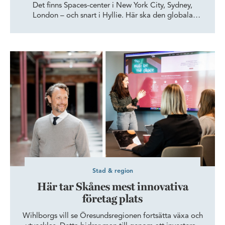
Det finns Spaces-center i New York City, Sydney,
London – och snart i Hyllie. Här ska den globala
kontorsaktören International Workplace Group (IWG)
erbjuda flexibla arbetsplatser, sociala möten och riktigt
gott kaffe.
Här tar Skånes mest innovativa företag plats
Stad & region
Här tar Skånes mest innovativa
företag plats
Wihlborgs vill se Öresundsregionen fortsätta växa och