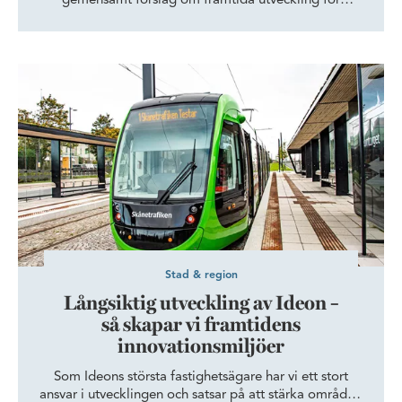
gemensamt förslag om framtida utveckling för
området runt Helsingborg C. Förslaget visar hur man
kan underlätta för en framtida fast förbindelse mellan
Helsingborg och Helsingör och samtidigt skapa en
Långsiktig utveckling av Ideon – så skapar vi framtidens innovat
attraktiv stadsdel med nya kontor, bostäder och en
hållbar livsmiljö.
Stad & region
Långsiktig utveckling av Ideon –
så skapar vi framtidens
innovationsmiljöer
Som Ideons största fastighetsägare har vi ett stort
ansvar i utvecklingen och satsar på att stärka området.