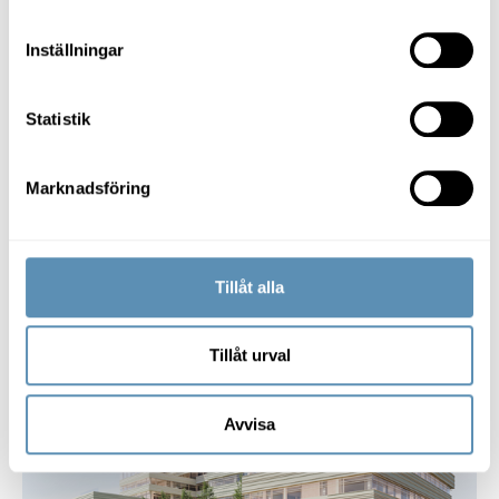
Inställningar
Statistik
Stad & region
Fokus på medarbetarnas
välmående när innovativt
Marknadsföring
kontorshus byggs på Ideon
Vi fortsätter att expandera som ledande
fastighetsbolag i Öresundsregionen. Ett av de senaste
Tillåt alla
tillskotten är vårt kontorsprojekt Zenit som kommer att
byggas på Ideon Science Park i Lund. Målsättningen är
att skapa ett kontorshus med fokus på människors
Tillåt urval
Vista – Hyllies nya landmärke
välmående, innovation och entreprenörskap – något
som går i linje med hela idén bakom Ideon Science
Park.
Avvisa