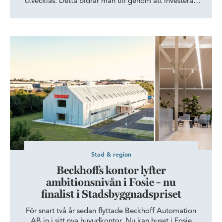
utvecklas. Detta bidrar man till genom att investera i
innovationskluster där morgondagens framgångsrika
företag slår rot, frodas och bidrar till viktig
samhällsutveckling.
Beckhoffs kontor lyfter ambitionsnivån i Fosie – nu finalist i St
Stad & region
Beckhoffs kontor lyfter
ambitionsnivån i Fosie – nu
finalist i Stadsbyggnadspriset
För snart två år sedan flyttade Beckhoff Automation
AB in i sitt nya huvudkontor. Nu kan huset i Fosie