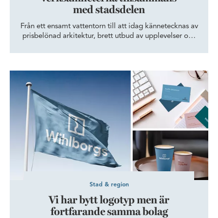
med stadsdelen
Från ett ensamt vattentorn till att idag kännetecknas av
prisbelönad arkitektur, brett utbud av upplevelser och
gröna miljöer. Hyllie är, med sitt fantastiska läge i
regionen, ett av Malmös mest expansiva
utvecklingsområden. Här satsar Wihlborgs på att
Vi har bytt logotyp men är fortfarande samma bolag
företag och människor ska växa. Kerstin Berglund,
tullåklagare på Tullverket, berättar mer om
myndighetens vardag i den dynamiska stadsdelen.
Stad & region
Vi har bytt logotyp men är
fortfarande samma bolag