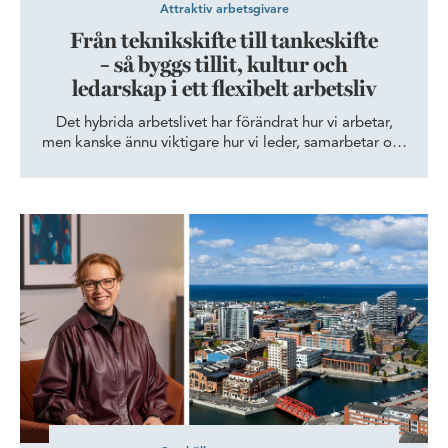
Attraktiv arbetsgivare
Från teknikskifte till tankeskifte
– så byggs tillit, kultur och
ledarskap i ett flexibelt arbetsliv
Det hybrida arbetslivet har förändrat hur vi arbetar,
men kanske ännu viktigare hur vi leder, samarbetar och
bygger kultur. När arbetslivet blir mer flexibelt ökar
behovet av tillit, tydlig kommunikation och starka
relationer. Forskning och erfarenhet pekar mot samma
Skånes Dansteater expanderar och dansar vidare i Dockan
sak: framtidens framgångsrika organisationer är de
som lyckas stärka människors samarbete och
engagemang.