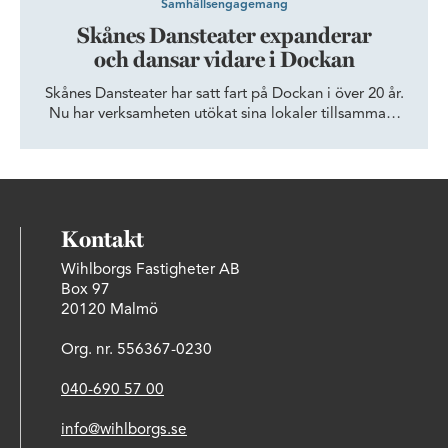
Samhällsengagemang
Skånes Dansteater expanderar
och dansar vidare i Dockan
Skånes Dansteater har satt fart på Dockan i över 20 år.
Nu har verksamheten utökat sina lokaler tillsammans
med Wihlborgs, för att ge fler dansare och besökare
tillgång till Öresundsregionens epicentrum för dans.
Kontakt
Wihlborgs Fastigheter AB
Box 97
20120 Malmö
Org. nr. 556367-0230
040-690 57 00
info@wihlborgs.se