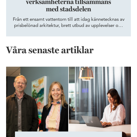
verksamheterna tillsammans
med stadsdelen
Från ett ensamt vattentorn till att idag kännetecknas av
prisbelönad arkitektur, brett utbud av upplevelser och
gröna miljöer. Hyllie är, med sitt fantastiska läge i
regionen, ett av Malmös mest expansiva
utvecklingsområden. Här satsar Wihlborgs på att
Våra senaste artiklar
företag och människor ska växa. Kerstin Berglund,
tullåklagare på Tullverket, berättar mer om
myndighetens vardag i den dynamiska stadsdelen.
Från teknikskifte till tankeskifte – så byggs tillit, kultur och ledar