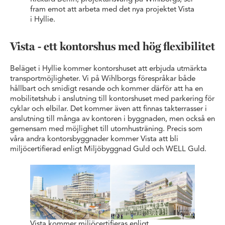
fram emot att arbeta med det nya projektet Vista
i Hyllie.
Vista - ett kontorshus med hög flexibilitet
Beläget i Hyllie kommer kontorshuset att erbjuda utmärkta
transportmöjligheter. Vi på Wihlborgs förespråkar både
hållbart och smidigt resande och kommer därför att ha en
mobilitetshub i anslutning till kontorshuset med parkering för
cyklar och elbilar. Det kommer även att finnas takterrasser i
anslutning till många av kontoren i byggnaden, men också en
gemensam med möjlighet till utomhusträning. Precis som
våra andra kontorsbyggnader kommer Vista att bli
miljöcertifierad enligt Miljöbyggnad Guld och WELL Guld.
Vista kommer miljöcertifieras enligt