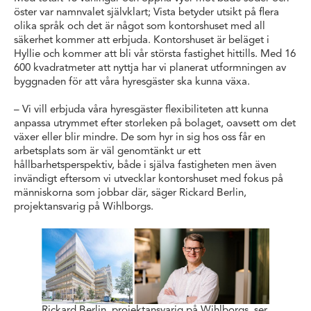
öster var namnvalet självklart; Vista betyder utsikt på flera
olika språk och det är något som kontorshuset med all
säkerhet kommer att erbjuda. Kontorshuset är beläget i
Hyllie och kommer att bli vår största fastighet hittills. Med 16
600 kvadratmeter att nyttja har vi planerat utformningen av
byggnaden för att våra hyresgäster ska kunna växa.
– Vi vill erbjuda våra hyresgäster flexibiliteten att kunna
anpassa utrymmet efter storleken på bolaget, oavsett om det
växer eller blir mindre. De som hyr in sig hos oss får en
arbetsplats som är väl genomtänkt ur ett
hållbarhetsperspektiv, både i själva fastigheten men även
invändigt eftersom vi utvecklar kontorshuset med fokus på
människorna som jobbar där, säger Rickard Berlin,
projektansvarig på Wihlborgs.
Rickard Berlin, projektansvarig på Wihlborgs, ser