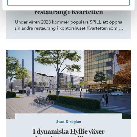
Hållbar mat när SPILL öppnar
restaurang i Kvartetten
Under våren 2023 kommer populära SPILL att öppna
sin andra restaurang i kontorshuset Kvartetten som är
beläget i Hyllie, Malmö. Restaurangen fokuserar på
hållbarhet och erbjuder klimatvänliga rätter baserade
på råvaror som annars hade slängts. Verksamheten är
I dynamiska Hyllie växer verksamheterna tillsammans med stads
särskilt passande i Kvartetten som blivit trefaldigt
certifierade för sitt arbete med att minska byggnadens
negativa klimatpåverkan.
Stad & region
I dynamiska Hyllie växer