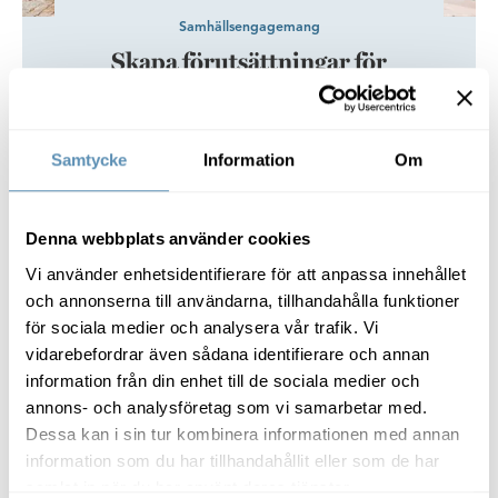
Samhällsengagemang
Skapa förutsättningar för
tillväxt i Öresundsregionen
Sedan 2017 är Andreas Ivarsson projekt- och
utvecklingschef på Wihlborgs. Han menar att det är få
Samtycke
Information
Om
saker som är så spännande som att få vara med och
utveckla framtidens städer, inte minst för att det
påverkar arbetslivet för så många och där­med hela
Denna webbplats använder cookies
Mindpark höjer upplevelsen i Wihlborgs nya kontorshus Kvartet
regionens utveckling. Allt hänger ihop. Genom
delaktighet, engagemang, öppenhet och driv skapar
Vi använder enhetsidentifierare för att anpassa innehållet
Wihlborgs rätt förutsättningar för alla olika kunder.
och annonserna till användarna, tillhandahålla funktioner
för sociala medier och analysera vår trafik. Vi
vidarebefordrar även sådana identifierare och annan
information från din enhet till de sociala medier och
annons- och analysföretag som vi samarbetar med.
Dessa kan i sin tur kombinera informationen med annan
information som du har tillhandahållit eller som de har
samlat in när du har använt deras tjänster.
Kundstories