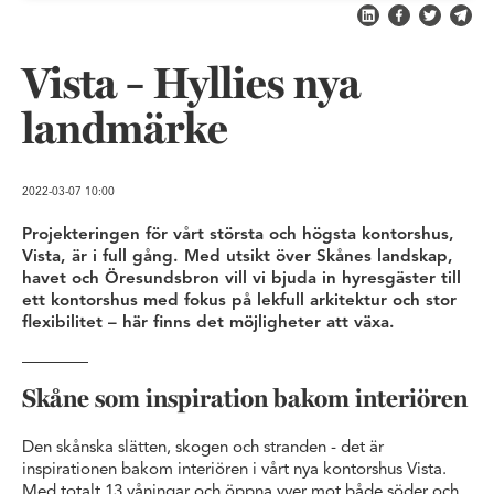
Dela på LinkedIn
Dela på Fac
Dela på 
Skic
Vista – Hyllies nya
landmärke
2022-03-07
10:00
Projekteringen för vårt största och högsta kontorshus,
Vista, är i full gång. Med utsikt över Skånes landskap,
havet och Öresundsbron vill vi bjuda in hyresgäster till
ett kontorshus med fokus på lekfull arkitektur och stor
flexibilitet – här finns det möjligheter att växa.
Skåne som inspiration bakom interiören
Den skånska slätten, skogen och stranden - det är
inspirationen bakom interiören i vårt nya kontorshus Vista.
Med totalt 13 våningar och öppna vyer mot både söder och