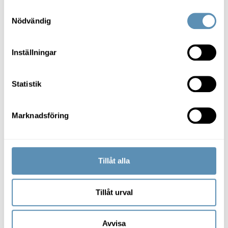
Samtyckesval
Mindpark höjer upplevelsen i
Nödvändig
Wihlborgs nya kontorshus
Kvartetten
Inställningar
Den välkända coworking-aktören Mindpark
expanderar sitt samarbete med Wihlborgs. I början av
2023 flyttar Mindpark in i Wihlborgs nya kontorshus
Statistik
Kvartetten i Hyllie med målsättningen att bidra till en
positiv och rörlig arbetsmiljö. – Vi ser otroligt mycket
Hållbar mat när SPILL öppnar restaurang i Kvartetten
fram emot att bidra till en trivsam arbetsplats och
Marknadsföring
samtidigt vara med och utveckla Hyllie, säger Emelie
Andersson, Site Manager för Mindpark
Tillåt alla
Tillåt urval
Hållbar fastighetsutveckling
Avvisa