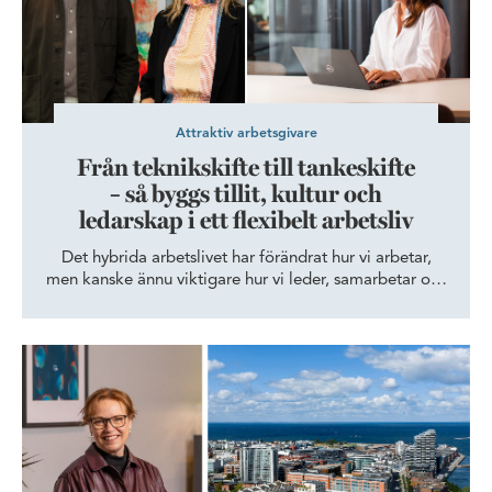
Attraktiv arbetsgivare
Från teknikskifte till tankeskifte
– så byggs tillit, kultur och
ledarskap i ett flexibelt arbetsliv
Det hybrida arbetslivet har förändrat hur vi arbetar,
men kanske ännu viktigare hur vi leder, samarbetar och
bygger kultur. När arbetslivet blir mer flexibelt ökar
behovet av tillit, tydlig kommunikation och starka
relationer. Forskning och erfarenhet pekar mot samma
Skånes Dansteater expanderar och dansar vidare i Dockan
sak: framtidens framgångsrika organisationer är de
som lyckas stärka människors samarbete och
engagemang.