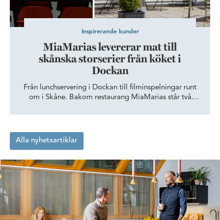
Inspirerande kunder
MiaMarias levererar mat till
skånska storserier från köket i
Dockan
Från lunchservering i Dockan till filminspelningar runt
om i Skåne. Bakom restaurang MiaMarias står två
krögare som byggt upp en verksamhet där
vardagsluncher samsas med catering till fester,
företagsevent och skånska storserier – alltid med
samma fokus på mat lagad från grunden.
Alla nyhetsartiklar