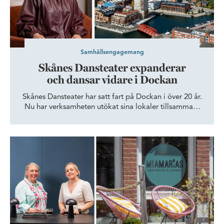
Samhällsengagemang
Skånes Dansteater expanderar
och dansar vidare i Dockan
Skånes Dansteater har satt fart på Dockan i över 20 år.
Nu har verksamheten utökat sina lokaler tillsammans
med Wihlborgs, för att ge fler dansare och besökare
tillgång till Öresundsregionens epicentrum för dans.
MiaMarias levererar mat till skånska storserier från köket i Dock