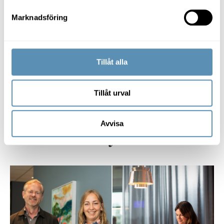
Marknadsföring
Vi är med och utformar framtidens
städer – i Malmö, Lund och
Helsingborg.
Tillåt alla
Utforska alla projekt
Tillåt urval
Avvisa
Våra senaste nyheter
Från teknikskifte till tankeskifte – så byggs tillit, kultur och ledar