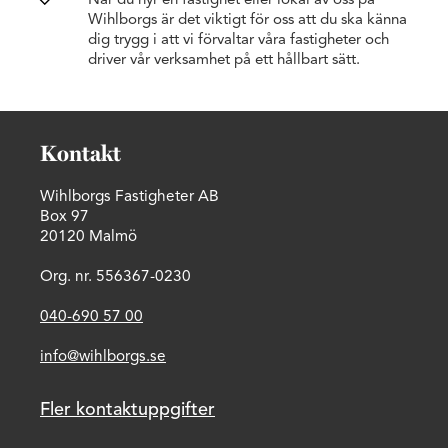
När du hyr en fastighet eller lokal av oss på
Wihlborgs är det viktigt för oss att du ska känna
dig trygg i att vi förvaltar våra fastigheter och
driver vår verksamhet på ett hållbart sätt.
Kontakt
Wihlborgs Fastigheter AB
Box 97
20120 Malmö
Org. nr. 556367-0230
040-690 57 00
info@wihlborgs.se
Fler kontaktuppgifter