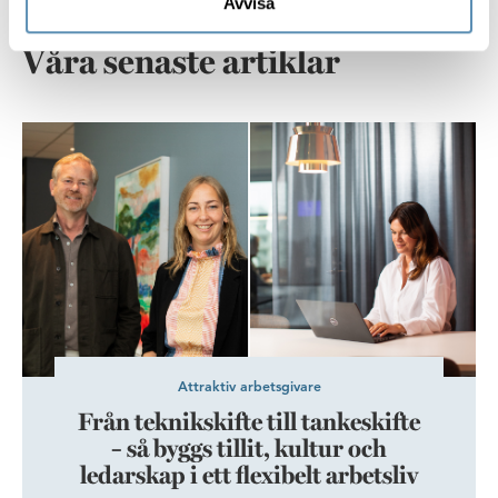
Avvisa
Helsingborg. Med Hetch i centrum kommer det skapas
en spännande blandning av både startups och
Våra senaste artiklar
etablerade bolag i huset.
Från teknikskifte till tankeskifte – så byggs tillit, kultur och ledar
Attraktiv arbetsgivare
Från teknikskifte till tankeskifte
– så byggs tillit, kultur och
ledarskap i ett flexibelt arbetsliv