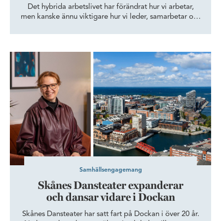
Det hybrida arbetslivet har förändrat hur vi arbetar,
men kanske ännu viktigare hur vi leder, samarbetar och
bygger kultur. När arbetslivet blir mer flexibelt ökar
behovet av tillit, tydlig kommunikation och starka
relationer. Forskning och erfarenhet pekar mot samma
Skånes Dansteater expanderar och dansar vidare i Dockan
sak: framtidens framgångsrika organisationer är de
som lyckas stärka människors samarbete och
engagemang.
Samhällsengagemang
Skånes Dansteater expanderar
och dansar vidare i Dockan
Skånes Dansteater har satt fart på Dockan i över 20 år.