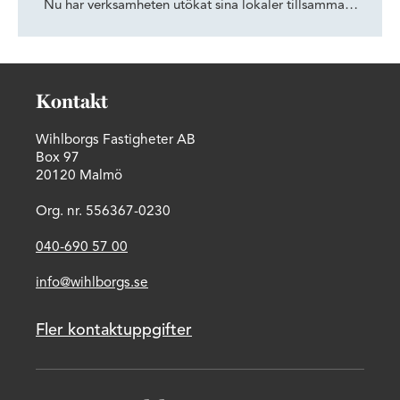
Nu har verksamheten utökat sina lokaler tillsammans
med Wihlborgs, för att ge fler dansare och besökare
tillgång till Öresundsregionens epicentrum för dans.
Kontakt
Wihlborgs Fastigheter AB
Box 97
20120 Malmö
Org. nr. 556367-0230
040-690 57 00
info@wihlborgs.se
Fler kontaktuppgifter