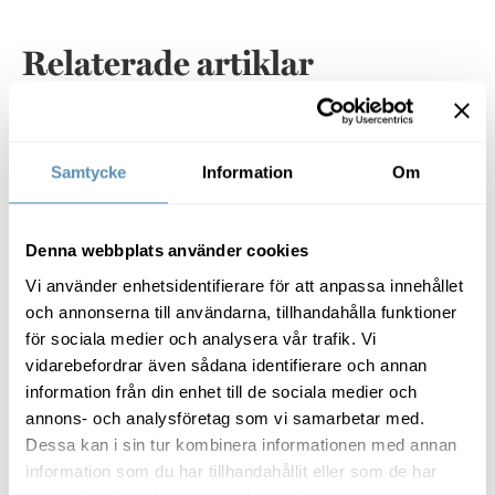
Relaterade artiklar
Hållbarhet genomsyrar hela Prisma
Samtycke
Information
Om
Denna webbplats använder cookies
Vi använder enhetsidentifierare för att anpassa innehållet
och annonserna till användarna, tillhandahålla funktioner
för sociala medier och analysera vår trafik. Vi
vidarebefordrar även sådana identifierare och annan
Hållbar fastighetsutveckling
information från din enhet till de sociala medier och
Hållbarhet genomsyrar hela
annons- och analysföretag som vi samarbetar med.
Prisma
Dessa kan i sin tur kombinera informationen med annan
information som du har tillhandahållit eller som de har
Att bygga hållbara fastigheter är inte längre ett val.