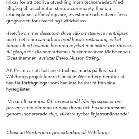
mixas för att bedriva utveckling inom techområdet. Med
tillgång till accelerator, startup-community, flexibla
arbetsplatser, affärsrådgivare, investerare och nätverk finns
grogrunden för utveckling i världsklass.
-
Hetch kommer dessutom driva välkomstservice i entréplan
och ha ett nära samarbete med husets restaurang, vilket
bidrar till ett levande hus med mycket människor och rörelse,
till glädje för alla som arbetar i huset men även för boende i
Oceanhamnen, avslutar David Nilsson Sträng.
Att Prisma är ett helt unikt techhus märks på flera sätt.
Wihlborgs projektledare Christian Westerberg berättar att
han får förfrågningar som han inte brukar få från sina
hyresgäster:
-Vi har till exempel fått in önskemål från hyresgäster om
passersystem där man öppnar dörrar och bokar mötesrum
genom inopererade chip, vilket vi tycker är jättespännande!
Christian Westerberg, projektledare på Wihlborgs.