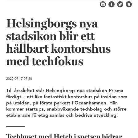
Dela på LinkedIn
Dela på Fac
Dela på 
Skic
Helsingborgs nya
stadsikon blir ett
hållbart kontorshus
med techfokus
2020-09-17
07:20
Till årsskiftet står Helsingborgs nya stadsikon Prisma
färdigt – ett lika fantastiskt kontorshus på insidan som
på utsidan, på första parkett i Oceanhamnen. Här
kommer startups, snabbväxande techbolag och större
etablerade företag samlas och bedriva utveckling.
Techhuset med Hetch i spetsen bidrar