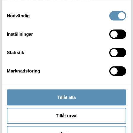
samlat in när du har använt deras tjänster.
Det är ett måste. För oss som fastighetsägare är det en
självklarhet att tänka långsiktigt och bygga fastigheter
Samtyckesval
som håller över tid. Prisma i Oceanhamnen i
Nödvändig
Helsingborg är inget undantag, snarare en fastighet där
Ett unikt techhus växer fram på första parkett i Helsingborg
vi gått all in.
Inställningar
Statistik
Marknadsföring
Stad & region
Tillåt alla
Ett unikt techhus växer fram på
första parkett i Helsingborg
Tillåt urval
Voilà Prisma! Det har väl knappast undgått någon att vi
just nu bygger en av Sveriges finaste kontorsfastigheter
på ett svårslaget läge - mitt i nya Oceanhamnen i