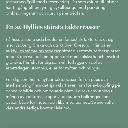
restaurang Spill med uteservering. Du som cyklar till jobbet
har tillgång till en rymlig cykellounge med parkering,
omklädningsrum och dusch på entréplan.
En av Hyllies största takterrasser
På husets södra sida breder en fantastisk takterrass ut sig,
med vacker grönska och utsikt över Öresund. Här på en
av
Hyllies största takterrasser
hittar du utomhusarbetsplatser
med el och wifi och en öppen del med solskydd och mycket
grönska. Perfekt för dig som vill förlägga en del av
arbetsdagen utomhus, eller för möten och mingel.
För dig som hellre nyttjar takterrassen för en paus och
återhämtning finns det självklart även rum för avkoppling på
denna rofyllda och ombonade plats. I direkt anslutning till
många av kontoren skapar vi dessutom balkonger som
passar både för möten och fika med teamet. Se även alla
våra andra lediga
kontor i Malmö
.