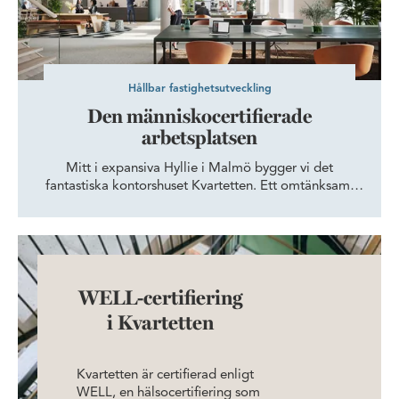
Hållbar fastighetsutveckling
Den människocertifierade
arbetsplatsen
Mitt i expansiva Hyllie i Malmö bygger vi det
fantastiska kontorshuset Kvartetten. Ett omtänksamt
och grönt hus med fokus på människorna som ska
jobba där. Vi vill skapa en plats för arbetsglädje, där
företag och medarbetare kan växa och må bra. Eller
som vi har valt att kalla det – den människocertifierade
arbetsplatsen.
WELL-certifiering
i Kvartetten
Kvartetten är certifierad enligt
WELL, en hälsocertifiering som