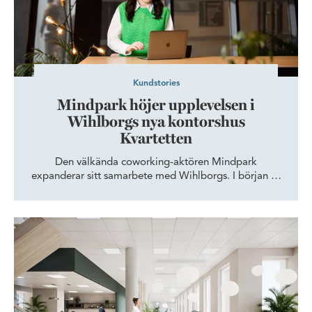
Kundstories
Mindpark höjer upplevelsen i
Wihlborgs nya kontorshus
Kvartetten
Den välkända coworking-aktören Mindpark
expanderar sitt samarbete med Wihlborgs. I början av
2023 flyttar Mindpark in i Wihlborgs nya kontorshus
Kvartetten i Hyllie med målsättningen att bidra till en
positiv och rörlig arbetsmiljö. – Vi ser otroligt mycket
Den människocertifierade arbetsplatsen
fram emot att bidra till en trivsam arbetsplats och
samtidigt vara med och utveckla Hyllie, säger Emelie
Andersson, Site Manager för Mindpark