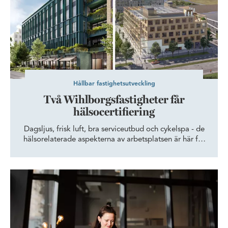
Hållbar fastighetsutveckling
Två Wihlborgsfastigheter får
hälsocertifiering
Dagsljus, frisk luft, bra serviceutbud och cykelspa - de
hälsorelaterade aspekterna av arbetsplatsen är här för
att stanna. Som ett led i arbetet med att skapa
arbetsplatser som sätter människan i centrum har
Wihlborgs nu fått två fastigheter, Kvartetten i Malmö
Mindpark höjer upplevelsen i Wihlborgs nya kontorshus Kvartet
och Space i Lund, precertifierade med WELL Building
Standard.