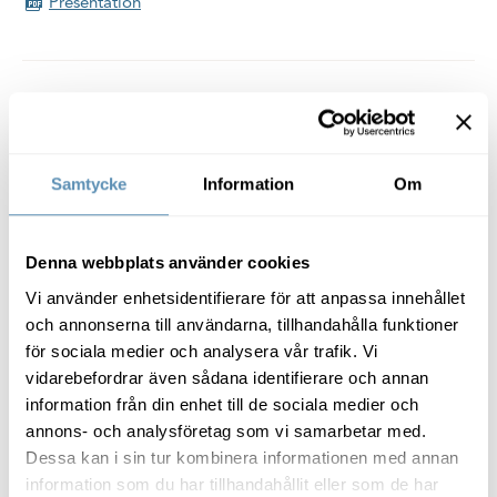
Presentation
Delårsrapport januari-mars
2021: Stabilitet och utveckling som
fundament
Samtycke
Information
Om
2021-04-27
05:30
Wihlborgs delårsrapport jan-mars 2021 (pdf)
Denna webbplats använder cookies
Pressmeddelande (pdf)
Vi använder enhetsidentifierare för att anpassa innehållet
Presentation
och annonserna till användarna, tillhandahålla funktioner
för sociala medier och analysera vår trafik. Vi
vidarebefordrar även sådana identifierare och annan
information från din enhet till de sociala medier och
Wihlborgs årsredovisning och
annons- och analysföretag som vi samarbetar med.
hållbarhetsredovisning för 2020
Dessa kan i sin tur kombinera informationen med annan
information som du har tillhandahållit eller som de har
2021-04-01
05:30