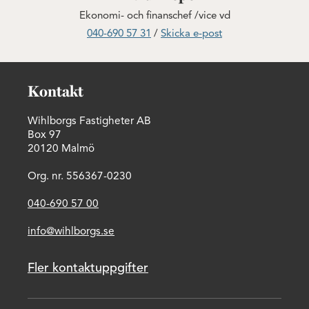
Ekonomi- och finanschef /vice vd
040-690 57 31
/
Skicka e-post
Kontakt
Wihlborgs Fastigheter AB
Box 97
20120 Malmö
Org. nr. 556367-0230
040-690 57 00
info@wihlborgs.se
Fler kontaktuppgifter