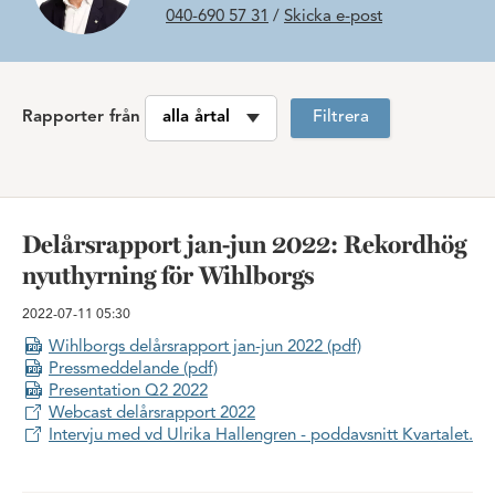
040-690 57 31
/
Skicka e-post
Rapporter från
Filtrera
Delårsrapport jan-jun 2022: Rekordhög
nyuthyrning för Wihlborgs
2022-07-11
05:30
Wihlborgs delårsrapport jan-jun 2022 (pdf)
Pressmeddelande (pdf)
Presentation Q2 2022
Webcast delårsrapport 2022
Intervju med vd Ulrika Hallengren - poddavsnitt Kvartalet.