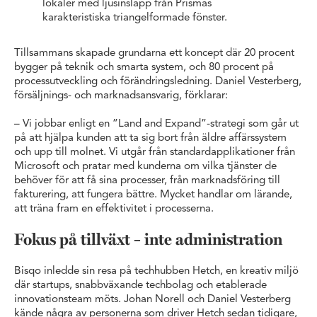
lokaler med ljusinsläpp från Prismas
karakteristiska triangelformade fönster.
Tillsammans skapade grundarna ett koncept där 20 procent
bygger på teknik och smarta system, och 80 procent på
processutveckling och förändringsledning. Daniel Vesterberg,
försäljnings- och marknadsansvarig, förklarar:
– Vi jobbar enligt en ”Land and Expand”-strategi som går ut
på att hjälpa kunden att ta sig bort från äldre affärssystem
och upp till molnet. Vi utgår från standardapplikationer från
Microsoft och pratar med kunderna om vilka tjänster de
behöver för att få sina processer, från marknadsföring till
fakturering, att fungera bättre. Mycket handlar om lärande,
att träna fram en effektivitet i processerna.
Fokus på tillväxt – inte administration
Bisqo inledde sin resa på techhubben Hetch, en kreativ miljö
där startups, snabbväxande techbolag och etablerade
innovationsteam möts. Johan Norell och Daniel Vesterberg
kände några av personerna som driver Hetch sedan tidigare,