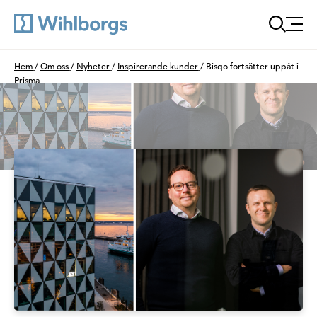
Öppna
Du är här:
Hem
/
Om oss
/
Nyheter
/
Inspirerande kunder
/
Bisqo fortsätter uppåt i
Prisma