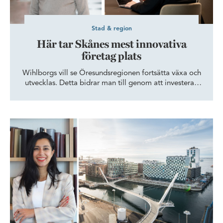
Stad & region
Här tar Skånes mest innovativa
företag plats
Wihlborgs vill se Öresundsregionen fortsätta växa och
utvecklas. Detta bidrar man till genom att investera i
innovationskluster där morgondagens framgångsrika
företag slår rot, frodas och bidrar till viktig
samhällsutveckling.
Wihlborgs skapar plats för innovation i Helsingborg