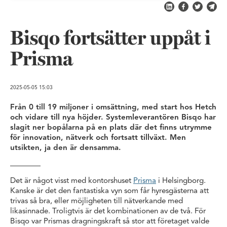
Dela på LinkedIn
Dela på Fac
Dela på 
Skic
Bisqo fortsätter uppåt i
Prisma
2025-05-05
15:03
Från 0 till 19 miljoner i omsättning, med start hos Hetch
och vidare till nya höjder. Systemleverantören Bisqo har
slagit ner bopålarna på en plats där det finns utrymme
för innovation, nätverk och fortsatt tillväxt. Men
utsikten, ja den är densamma.
Det är något visst med kontorshuset
Prisma
i Helsingborg.
Kanske är det den fantastiska vyn som får hyresgästerna att
trivas så bra, eller möjligheten till nätverkande med
likasinnade. Troligtvis är det kombinationen av de två. För
Bisqo var Prismas dragningskraft så stor att företaget valde