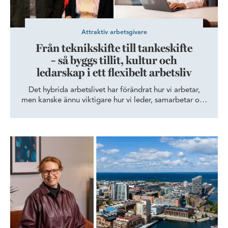
Attraktiv arbetsgivare
Från teknikskifte till tankeskifte
– så byggs tillit, kultur och
ledarskap i ett flexibelt arbetsliv
Det hybrida arbetslivet har förändrat hur vi arbetar,
men kanske ännu viktigare hur vi leder, samarbetar och
bygger kultur. När arbetslivet blir mer flexibelt ökar
behovet av tillit, tydlig kommunikation och starka
relationer. Forskning och erfarenhet pekar mot samma
Skånes Dansteater expanderar och dansar vidare i Dockan
sak: framtidens framgångsrika organisationer är de
som lyckas stärka människors samarbete och
engagemang.