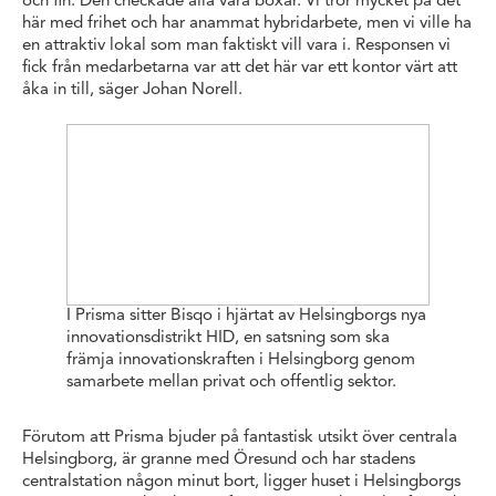
och fin. Den checkade alla våra boxar. Vi tror mycket på det
här med frihet och har anammat hybridarbete, men vi ville ha
en attraktiv lokal som man faktiskt vill vara i. Responsen vi
fick från medarbetarna var att det här var ett kontor värt att
åka in till, säger Johan Norell.
I Prisma sitter Bisqo i hjärtat av Helsingborgs nya
innovationsdistrikt HID, en satsning som ska
främja innovationskraften i Helsingborg genom
samarbete mellan privat och offentlig sektor.
Förutom att Prisma bjuder på fantastisk utsikt över centrala
Helsingborg, är granne med Öresund och har stadens
centralstation någon minut bort, ligger huset i Helsingborgs