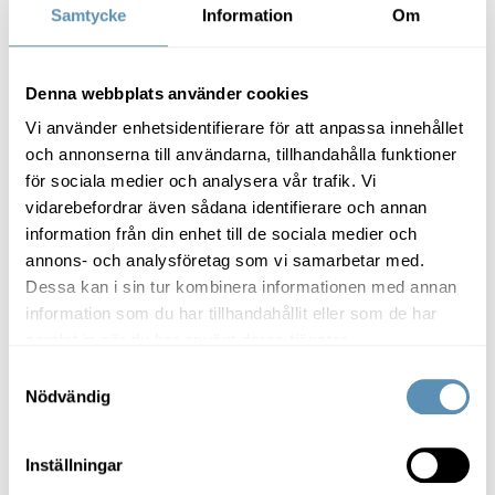
Länkar
Samtycke
Information
Om
Upptäck Prisma
Vi har lokalerna för ditt företag - se vårt utbud i centrala
Helsingborg!
Denna webbplats använder cookies
Läs mer om Hetch
Ta del av Bisqo
Vi använder enhetsidentifierare för att anpassa innehållet
och annonserna till användarna, tillhandahålla funktioner
för sociala medier och analysera vår trafik. Vi
vidarebefordrar även sådana identifierare och annan
information från din enhet till de sociala medier och
annons- och analysföretag som vi samarbetar med.
Relaterade artiklar
Dessa kan i sin tur kombinera informationen med annan
information som du har tillhandahållit eller som de har
samlat in när du har använt deras tjänster.
”Jag ville göra det enklare att vara företagare”
Samtyckesval
Nödvändig
Inställningar