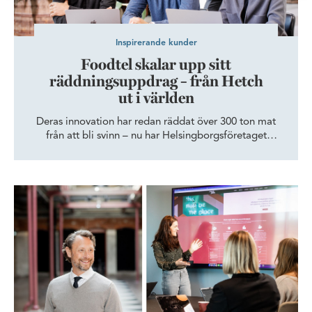
Inspirerande kunder
Foodtel skalar upp sitt
räddningsuppdrag – från Hetch
ut i världen
Deras innovation har redan räddat över 300 ton mat
från att bli svinn – nu har Helsingborgsföretaget
Foodtel siktet inställt på uppskalning. Med sin bas på
techhubben Hetch är förutsättningarna särskilt goda.
Här tar Skånes mest innovativa företag plats