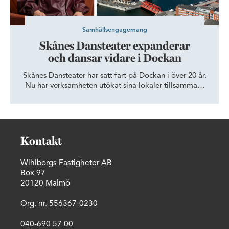
Samhällsengagemang
Skånes Dansteater expanderar
och dansar vidare i Dockan
Skånes Dansteater har satt fart på Dockan i över 20 år.
Nu har verksamheten utökat sina lokaler tillsammans
med Wihlborgs, för att ge fler dansare och besökare
tillgång till Öresundsregionens epicentrum för dans.
Kontakt
Wihlborgs Fastigheter AB
Box 97
20120 Malmö
Org. nr. 556367-0230
040-690 57 00