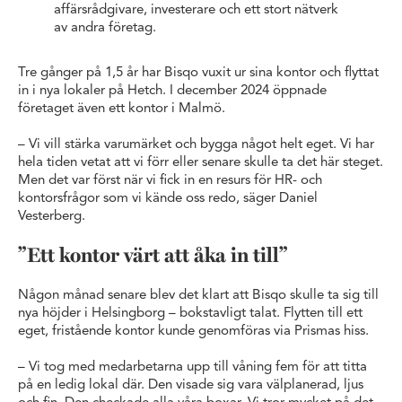
affärsrådgivare, investerare och ett stort nätverk
av andra företag.
Tre gånger på 1,5 år har Bisqo vuxit ur sina kontor och flyttat
in i nya lokaler på Hetch. I december 2024 öppnade
företaget även ett kontor i Malmö.
– Vi vill stärka varumärket och bygga något helt eget. Vi har
hela tiden vetat att vi förr eller senare skulle ta det här steget.
Men det var först när vi fick in en resurs för HR- och
kontorsfrågor som vi kände oss redo, säger Daniel
Vesterberg.
”Ett kontor värt att åka in till”
Någon månad senare blev det klart att Bisqo skulle ta sig till
nya höjder i Helsingborg – bokstavligt talat. Flytten till ett
eget, fristående kontor kunde genomföras via Prismas hiss.
– Vi tog med medarbetarna upp till våning fem för att titta
på en ledig lokal där. Den visade sig vara välplanerad, ljus