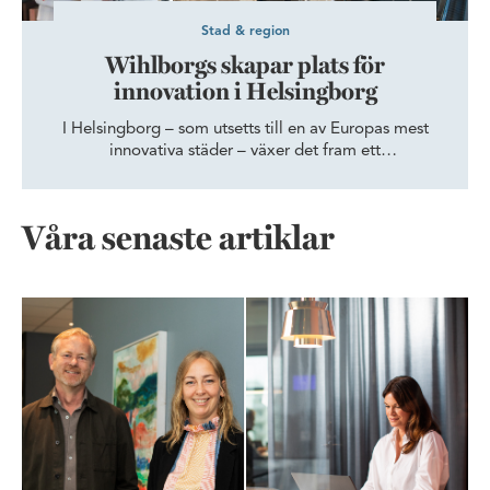
Stad & region
Wihlborgs skapar plats för
innovation i Helsingborg
I Helsingborg – som utsetts till en av Europas mest
innovativa städer – växer det fram ett
innovationsdistrikt. Här ska samarbeten och nya idéer
frodas. Wihlborgs finns med som möjliggörare.
Våra senaste artiklar
Från teknikskifte till tankeskifte – så byggs tillit, kultur och ledar