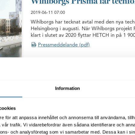
Wihlborgs Prisma får tech
2019-06-11
07:00
Wihlborgs har tecknat avtal med den nya tec
Helsingborg i augusti. När Wihlborgs projekt
klart i slutet av 2020 flyttar HETCH in på 1 90
Pressmeddelande (pdf)
Wihlborgs bygger nytt till 
2019-05-21
06:00
Information
Wihlborgs har vunnit en upphandling avseende
Region Skåne. Avtalet som nu tecknats inneb
cookies
bygga en anläggning om 2 300 m² med tillhör
logistikytor.
e för att anpassa innehållet och annonserna till användarna, tillh
vår trafik. Vi vidarebefordrar även sådana identifierare och anna
Pressmeddelande (pdf)
nnons- och analysföretag som vi samarbetar med. Dessa kan i sin