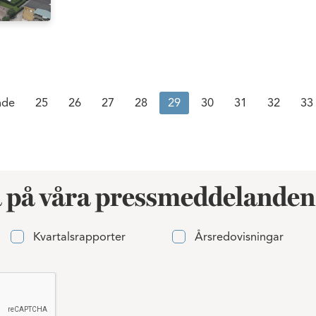
nde
25
26
27
28
29
30
31
32
33
 på våra pressmeddelanden
Kvartalsrapporter
Årsredovisningar