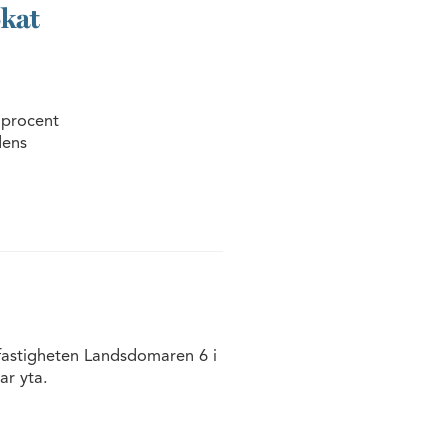
ökat
 procent
dens
 fastigheten Landsdomaren 6 i
ar yta.