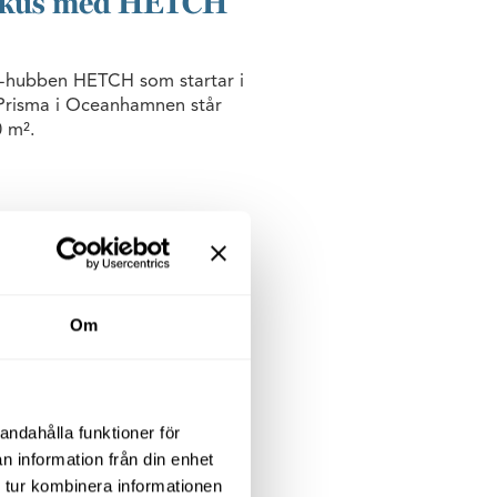
fokus med HETCH
h-hubben HETCH som startar i
 Prisma i Oceanhamnen står
0 m².
Region Skåne
Om
 en transportanläggning för
är att Wihlborgs kommer att
ande parkeringsplatser och
andahålla funktioner för
n information från din enhet
 tur kombinera informationen