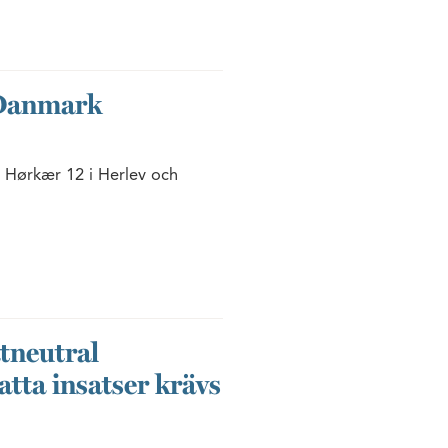
 Danmark
a Hørkær 12 i Herlev och
.
atneutral
atta insatser krävs