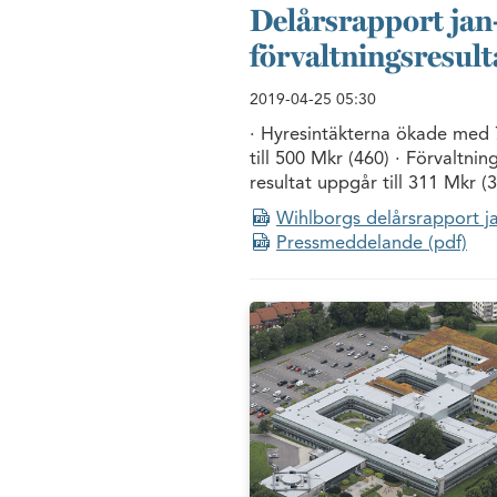
Delårsrapport jan
förvaltningsresulta
2019-04-25
05:30
· Hyresintäkterna ökade med 7
till 500 Mkr (460) · Förvaltni
resultat uppgår till 311 Mkr (
Wihlborgs delårsrapport j
Pressmeddelande (pdf)