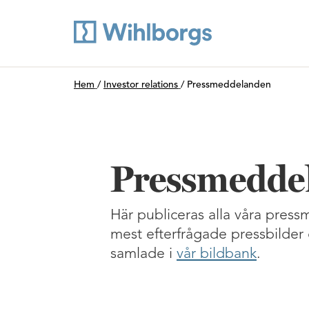
Du är här:
Hem
/
Investor relations
/
Pressmeddelanden
Pressmedde
Här publiceras alla våra pres
mest efterfrågade pressbilder 
samlade i
vår bildbank
.