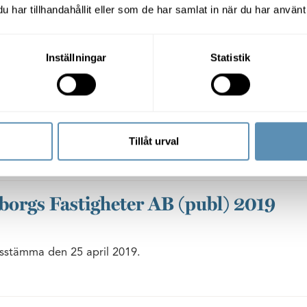
har tillhandahållit eller som de har samlat in när du har använt 
Wihlborgs hyr ut ytterligare
polisutbildningen vid Malmö
Inställningar
Statistik
2019-04-29
06:00
I somras tecknade Malmö universitet avtal m
polisutbildningen i Malmö. Nu har universitete
ytterligare 1 700 m², främst föreläsningssalar.
Tillåt urval
Pressmeddelande (pdf)
orgs Fastigheter AB (publ) 2019
sstämma den 25 april 2019.