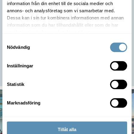
information från din enhet till de sociala medier och
efterfrågan och då är attraktiva och
annons- och analysföretag som vi samarbetar med.
kommunikativa adresser avgörande. När
Dessa kan i sin tur kombinera informationen med annan
Helsingborg C skulle renoveras och
information som du har tillhandahållit eller som de har
moderniseras så ville vi självklart vara
samlat in när du har använt deras tjänster.
med. Att ha lokaler här gör att vi kan
Samtyckesval
erbjuda en attraktiv kontorsmiljö med
Nödvändig
högsta servicenivå.
Inställningar
Marie Willstrand, Affärsutvecklare på
Genetor Coworking
Statistik
Marknadsföring
Tillåt alla