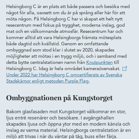
Helsingborg C är en plats att både passera och besöka med
något för alla, oavsett om du är på språng eller här för att
möta någon. På Helsingborg C har vi skapat ett helt nytt
resecentrum med fokus på trygghet, moderna inslag, god
mat och en välkomnande atmosfär. Resecentrum har och
kommer alltid att vara Helsingborgs främsta mötesplats
både dagtid och kvällstid. Genom en omfattande
ombyggnad som stod klar i slutet av 2020, skapades
möjligheter att mötas i en trygg miljö, och i samband med
detta bytte centralstationen namn från
Knutpunkten
till
Helsingborg C. Idag är hela området kameraövervakat.
Under 2022 har Helsingborg C omcertifierats av Svenska
Stadskärnor enligt metoden Purple Flag.
Ombyggnationen på Kungstorget
Bakom glasfasaden mot Kungstorget välkomnar en stor,
ljus entré resenärer och besökare. I avgångshallen
skapades ljusa och öppna ytor med en modern känsla och
inslag av varma material. Helsingborgs centralstation är en
miljö att trivas i när du väntar på tåg, buss eller färja.