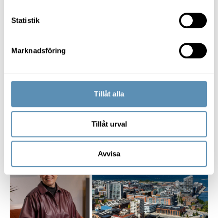
Statistik
Attraktiv arbetsgivare
Marknadsföring
Från teknikskifte till tankeskifte
– så byggs tillit, kultur och
ledarskap i ett flexibelt arbetsliv
Tillåt alla
Det hybrida arbetslivet har förändrat hur vi arbetar,
men kanske ännu viktigare hur vi leder, samarbetar och
bygger kultur. När arbetslivet blir mer flexibelt ökar
behovet av tillit, tydlig kommunikation och starka
Tillåt urval
relationer. Forskning och erfarenhet pekar mot samma
Skånes Dansteater expanderar och dansar vidare i Dockan
sak: framtidens framgångsrika organisationer är de
som lyckas stärka människors samarbete och
Avvisa
engagemang.