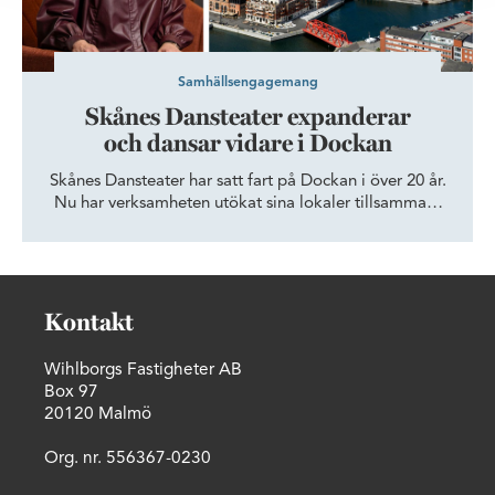
Samhällsengagemang
Skånes Dansteater expanderar
och dansar vidare i Dockan
Skånes Dansteater har satt fart på Dockan i över 20 år.
Nu har verksamheten utökat sina lokaler tillsammans
med Wihlborgs, för att ge fler dansare och besökare
tillgång till Öresundsregionens epicentrum för dans.
Kontakt
Wihlborgs Fastigheter AB
Box 97
20120 Malmö
Org. nr. 556367-0230