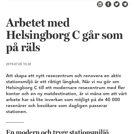
Dela på LinkedIn
Dela på Fac
Dela på 
Skic
Arbetet med
Helsingborg C går som
på räls
2019-07-05
10:30
Att skapa ett nytt resecentrum och renovera en aktiv
stationsmiljö är ett riktigt långkok. När vi nu gör om
Helsingborg C till ett modernare resecentrum med fler
kontor och en ny matdestination, är vi måna om att vårt
arbete har så lite inverkan som möjligt på de 40 000
resenärer och besökare som dagligen passerar
stationen.
En modern och trygg stationsmiljö