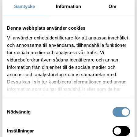
Samtycke
Information
Om
fastighetsutveckling
projekt
helsingborg
Länkar
Denna webbplats använder cookies
Vi använder enhetsidentifierare för att anpassa innehållet
Mer om Helsingborg C
och annonserna till användarna, tillhandahålla funktioner
för sociala medier och analysera vår trafik. Vi
vidarebefordrar även sådana identifierare och annan
information från din enhet till de sociala medier och
Våra senaste artiklar
annons- och analysföretag som vi samarbetar med.
Dessa kan i sin tur kombinera informationen med annan
information som du har tillhandahållit eller som de har
Från teknikskifte till tankeskifte – så byggs tillit, kultur och ledar
samlat in när du har använt deras tjänster.
Samtyckesval
Nödvändig
Inställningar