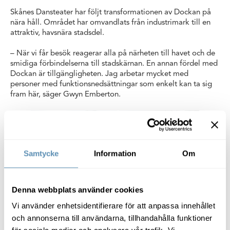
Skånes Dansteater har följt transformationen av Dockan på
nära håll. Området har omvandlats från industrimark till en
attraktiv, havsnära stadsdel.
– När vi får besök reagerar alla på närheten till havet och de
smidiga förbindelserna till stadskärnan. En annan fördel med
Dockan är tillgängligheten. Jag arbetar mycket med
personer med funktionsnedsättningar som enkelt kan ta sig
fram här, säger Gwyn Emberton.
Samtycke
Information
Om
Denna webbplats använder cookies
Med ett starkt engagemang för sitt närområde
Vi använder enhetsidentifierare för att anpassa innehållet
arbetar dansteatern löpande med att skapa
och annonserna till användarna, tillhandahålla funktioner
möten och upplevelser för allmänheten.