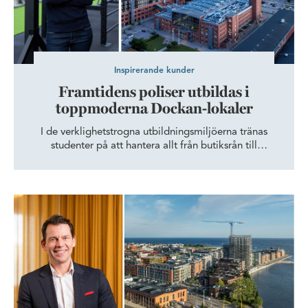
Inspirerande kunder
Framtidens poliser utbildas i
toppmoderna Dockan-lokaler
I de verklighetstrogna utbildningsmiljöerna tränas
studenter på att hantera allt från butiksrån till
krogbråk. I Wihlborgs lokaler har Malmö universitet
format en polisutbildning för framtiden.
Partner in Pet Food Nordics AB tar plats i Dockan - med nosen 