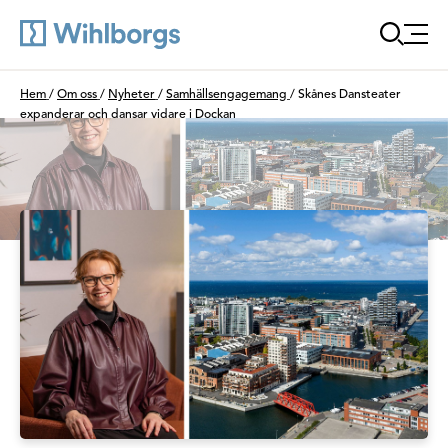
Öppna
Du är här:
Hem
/
Om oss
/
Nyheter
/
Samhällsengagemang
/
Skånes Dansteater
expanderar och dansar vidare i Dockan