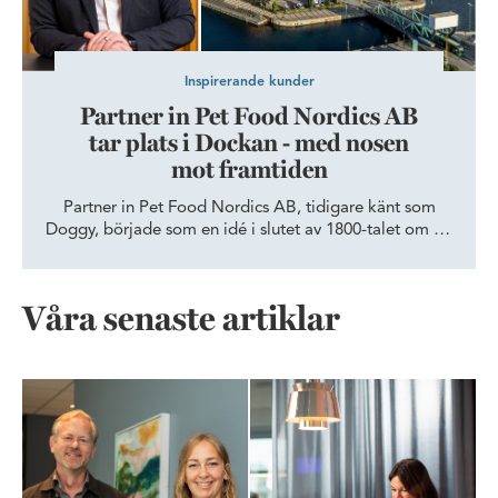
Inspirerande kunder
Partner in Pet Food Nordics AB
tar plats i Dockan - med nosen
mot framtiden
Partner in Pet Food Nordics AB, tidigare känt som
Doggy, började som en idé i slutet av 1800-talet om att
ta vara på spillet från en havregrynskvarn i Vårgårda.
Idag är PPF Sveriges största tillverkare av hund- och
kattmat. I sitt nya kontor i Dockan, Malmö, har de nu
Våra senaste artiklar
samlat alla kommersiella funktioner som ska hjälpa
bolaget att fortsätta växa.
Från teknikskifte till tankeskifte – så byggs tillit, kultur och ledar