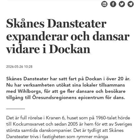
Dela på LinkedIn
Dela på Fac
Dela på 
Skic
Skånes Dansteater
expanderar och dansar
vidare i Dockan
2026-05-26
10:28
Skånes Dansteater har satt fart på Dockan i över 20 år.
Nu har verksamheten utökat sina lokaler tillsammans
med Wihlborgs, för att ge fler dansare och besökare
tillgång till Öresundsregionens epicentrum för dans.
Det är full rörelse i Kranen 6, huset som på 1960-talet hörde
till Kockumsvarvet och sedan 2005 är hem för ett av Sveriges
största samtida danskompanier. Det är tydligt att Skånes
Dansteater trivs i fastigheten som rymmer många