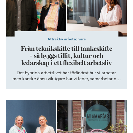
Attraktiv arbetsgivare
Från teknikskifte till tankeskifte
– så byggs tillit, kultur och
ledarskap i ett flexibelt arbetsliv
Det hybrida arbetslivet har förändrat hur vi arbetar,
men kanske ännu viktigare hur vi leder, samarbetar och
bygger kultur. När arbetslivet blir mer flexibelt ökar
behovet av tillit, tydlig kommunikation och starka
relationer. Forskning och erfarenhet pekar mot samma
MiaMarias levererar mat till skånska storserier från köket i Dock
sak: framtidens framgångsrika organisationer är de
som lyckas stärka människors samarbete och
engagemang.