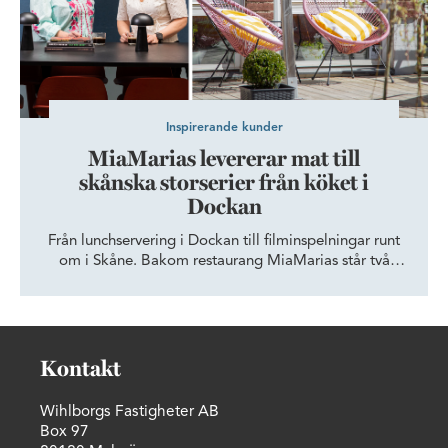
Inspirerande kunder
MiaMarias levererar mat till
skånska storserier från köket i
Dockan
Från lunchservering i Dockan till filminspelningar runt
om i Skåne. Bakom restaurang MiaMarias står två
krögare som byggt upp en verksamhet där
vardagsluncher samsas med catering till fester,
företagsevent och skånska storserier – alltid med
samma fokus på mat lagad från grunden.
Kontakt
Wihlborgs Fastigheter AB
Box 97