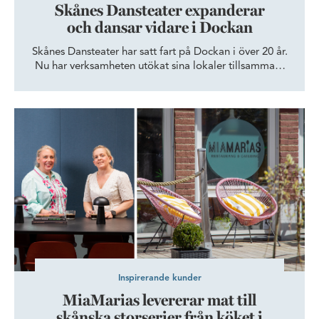
Skånes Dansteater expanderar
och dansar vidare i Dockan
Skånes Dansteater har satt fart på Dockan i över 20 år.
Nu har verksamheten utökat sina lokaler tillsammans
med Wihlborgs, för att ge fler dansare och besökare
tillgång till Öresundsregionens epicentrum för dans.
MiaMarias levererar mat till skånska storserier från köket i Dock
Inspirerande kunder
MiaMarias levererar mat till
skånska storserier från köket i