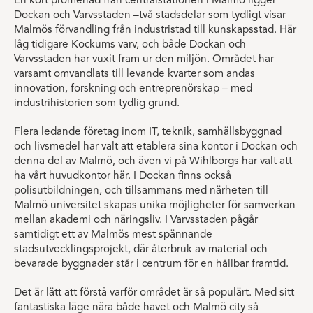
En kort promenad från centralstationen i Malmö ligger
Dockan och Varvsstaden –två stadsdelar som tydligt visar
Malmös förvandling från industristad till kunskapsstad. Här
låg tidigare Kockums varv, och både Dockan och
Varvsstaden har vuxit fram ur den miljön. Området har
varsamt omvandlats till levande kvarter som andas
innovation, forskning och entreprenörskap – med
industrihistorien som tydlig grund.
Flera ledande företag inom IT, teknik, samhällsbyggnad
och livsmedel har valt att etablera sina kontor i Dockan och
denna del av Malmö, och även vi på Wihlborgs har valt att
ha vårt huvudkontor här. I Dockan finns också
polisutbildningen, och tillsammans med närheten till
Malmö universitet skapas unika möjligheter för samverkan
mellan akademi och näringsliv. I Varvsstaden pågår
samtidigt ett av Malmös mest spännande
stadsutvecklingsprojekt, där återbruk av material och
bevarade byggnader står i centrum för en hållbar framtid.
Det är lätt att förstå varför området är så populärt. Med sitt
fantastiska läge nära både havet och Malmö city så