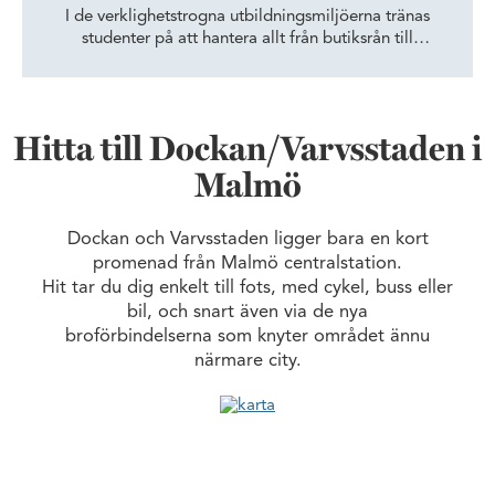
I de verklighetstrogna utbildningsmiljöerna tränas
studenter på att hantera allt från butiksrån till
krogbråk. I Wihlborgs lokaler har Malmö universitet
format en polisutbildning för framtiden.
Hitta till Dockan/Varvsstaden i
Malmö
Dockan och Varvsstaden ligger bara en kort
promenad från Malmö centralstation.
Hit tar du dig enkelt till fots, med cykel, buss eller
bil, och snart även via de nya
broförbindelserna som knyter området ännu
närmare city.