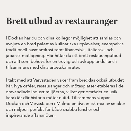
Brett utbud av restauranger
I Dockan har du och dina kollegor möjlighet att samlas och
avnjuta en bred palett av kulinariska upplevelser, exempelvis
traditionell husmanskost samt libanesisk-, italiensk- och
japansk matlagning. Här hittar du ett brett restaurangutbud
och allt som behövs för en trevlig och avkopplande lunch
tillsammans med dina arbetskamrater.
I takt med att Varvsstaden växer fram breddas också utbudet
här. Nya caféer, restauranger och mötesplatser etableras i de
omvandlade industrimiljöerna, vilket ger området en unik
karaktär där historia möter nutid. Tillsammans skapar
Dockan och Varvsstaden i Malmö en dynamisk mix av smaker
och miljöer, perfekt för både snabba luncher och
inspirerande affärsmöten.