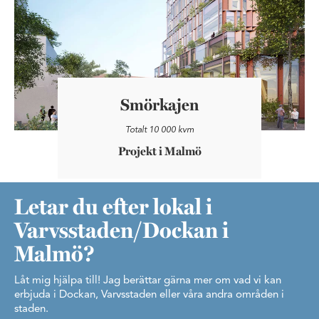
Smörkajen
Totalt 10 000 kvm
Projekt i Malmö
Letar du efter lokal i
Varvsstaden/Dockan i
Malmö?
Låt mig hjälpa till! Jag berättar gärna mer om vad vi kan
erbjuda i Dockan, Varvsstaden eller våra andra områden i
staden.