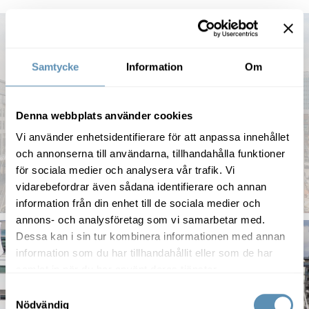
Öresundsmetro i Malmö &
Samtycke
Information
Om
Dockan
En Öresundsmetro i drift år 2040, med föreslagen
Denna webbplats använder cookies
placering i Dockan. Även om det kanske känns
avlägset så kräver det planering här och nu från både
Vi använder enhetsidentifierare för att anpassa innehållet
svensk och dansk sida.
och annonserna till användarna, tillhandahålla funktioner
för sociala medier och analysera vår trafik. Vi
Mer om Öresundsmetron
vidarebefordrar även sådana identifierare och annan
information från din enhet till de sociala medier och
annons- och analysföretag som vi samarbetar med.
Dessa kan i sin tur kombinera informationen med annan
information som du har tillhandahållit eller som de har
samlat in när du har använt deras tjänster.
Samtyckesval
Nödvändig