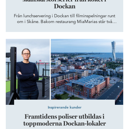
Dockan
Från lunchservering i Dockan till filminspelningar runt
om i Skåne. Bakom restaurang MiaMarias står två
krögare som byggt upp en verksamhet där
vardagsluncher samsas med catering till fester,
företagsevent och skånska storserier – alltid med
Framtidens poliser utbildas i toppmoderna Dockan-lokaler
samma fokus på mat lagad från grunden.
Inspirerande kunder
Framtidens poliser utbildas i
toppmoderna Dockan-lokaler