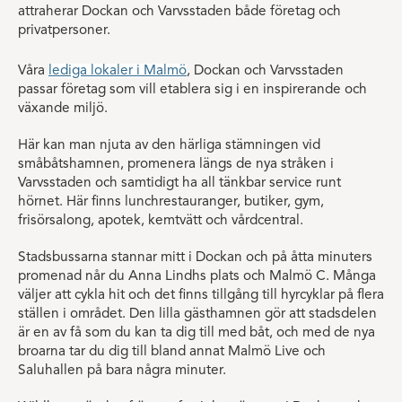
attraherar Dockan och Varvsstaden både företag och
privatpersoner.
Våra
lediga lokaler i Malmö
, Dockan och Varvsstaden
passar företag som vill etablera sig i en inspirerande och
växande miljö.
Här kan man njuta av den härliga stämningen vid
småbåtshamnen, promenera längs de nya stråken i
Varvsstaden och samtidigt ha all tänkbar service runt
hörnet. Här finns lunchrestauranger, butiker, gym,
frisörsalong, apotek, kemtvätt och vårdcentral.
Stadsbussarna stannar mitt i Dockan och på åtta minuters
promenad når du Anna Lindhs plats och Malmö C. Många
väljer att cykla hit och det finns tillgång till hyrcyklar på flera
ställen i området. Den lilla gästhamnen gör att stadsdelen
är en av få som du kan ta dig till med båt, och med de nya
broarna tar du dig till bland annat Malmö Live och
Saluhallen på bara några minuter.