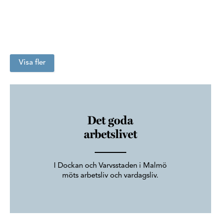
Visa fler
Det goda
arbetslivet
I Dockan och Varvsstaden i Malmö
möts arbetsliv och vardagsliv.