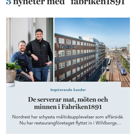
3
nyheter med "fabriken1891"
De serverar mat, möten och minnen i Fabriken1891
Inspirerande kunder
De serverar mat, möten och
minnen i Fabriken1891
Nordrest har schyssta måltidsupplevelser som affärsidé.
Nu har restaurangföretaget flyttat in i Wihlborgs
innovationshus i Helsingborg, där matglädjen ramas in
av historiska referenser.