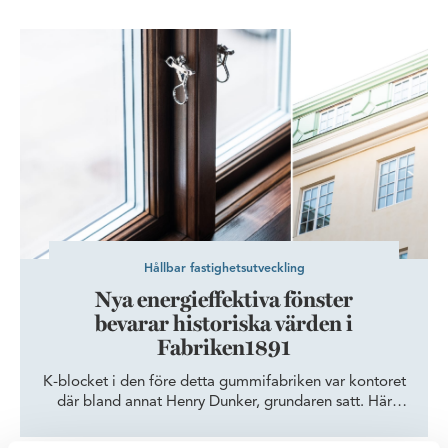
Nya energieffektiva fönster bevarar historiska värden i Fabriken
Hållbar fastighetsutveckling
Nya energieffektiva fönster
bevarar historiska värden i
Fabriken1891
K-blocket i den före detta gummifabriken var kontoret
där bland annat Henry Dunker, grundaren satt. Här
finns spännande historiska detaljer i original, som
inbyggt kassavalv, bröstpanel och fiskbensparkett