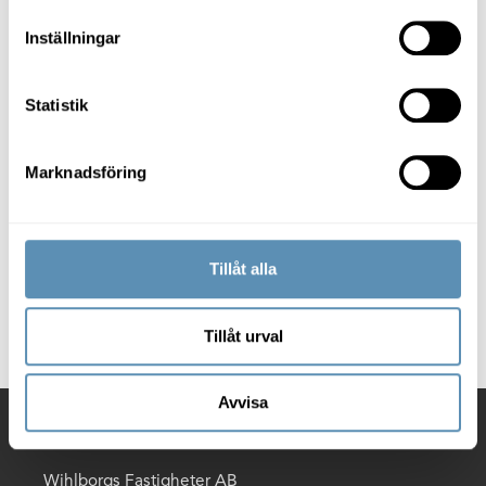
Camilla Lagerberg hoppas på att gymmet kan bli en
lika viktig hälsofrämjare som moderskeppet i Lund.
Inställningar
Nyfiken på våra
pressmeddelanden?
Statistik
Här hittar du våra
Marknadsföring
pressmeddelanden samt bildbank
för nedladdning av pressbilder och
logotyper.
Tillåt alla
Gå till pressrum
Tillåt urval
Avvisa
Kontakt
Wihlborgs Fastigheter AB