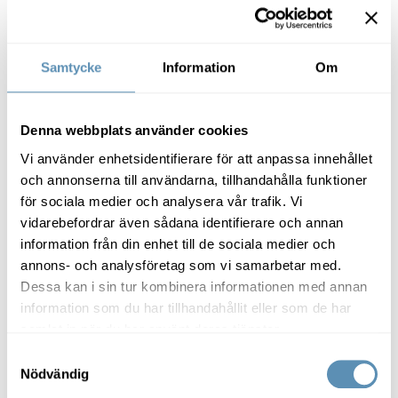
bevarat. Nu har den byggnadskroppen av Fabriken
Hälsa och glädje i fokus på Gerdahallens gym i Helsingborg
1891, som fastigheten kallas, fått nya energieffektiva
fönster för att bevara historiska värden och utseende.
Samtycke
Information
Om
Denna webbplats använder cookies
Vi använder enhetsidentifierare för att anpassa innehållet
och annonserna till användarna, tillhandahålla funktioner
för sociala medier och analysera vår trafik. Vi
vidarebefordrar även sådana identifierare och annan
Kundstories
information från din enhet till de sociala medier och
Hälsa och glädje i fokus på
annons- och analysföretag som vi samarbetar med.
Gerdahallens gym i Helsingborg
Dessa kan i sin tur kombinera informationen med annan
information som du har tillhandahållit eller som de har
Gerdahallen är träningsstället som under många år
samlat in när du har använt deras tjänster.
boostat rörelse och hälsa i Lunds studentvärld. Nu har
de för första gången startat en filial: Gerdahallens gym
Samtyckesval
i gamla gummifabriken i Helsingborg, numera
Nödvändig
Fabriken1891, ett stenkast från Campus. Platschefen