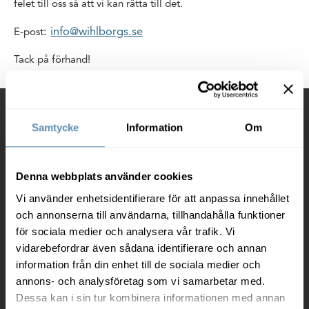
felet till oss så att vi kan rätta till det.
:
info@wihlborgs.se
E-post
Tack på förhand!
Kontakt
Samtycke
Information
Om
Wihlborgs Fastigheter AB
Box 97
20120 Malmö
Denna webbplats använder cookies
Vi använder enhetsidentifierare för att anpassa innehållet
Org. nr. 556367-0230
och annonserna till användarna, tillhandahålla funktioner
040-690 57 00
för sociala medier och analysera vår trafik. Vi
vidarebefordrar även sådana identifierare och annan
info@wihlborgs.se
information från din enhet till de sociala medier och
annons- och analysföretag som vi samarbetar med.
Fler kontaktuppgifter
Dessa kan i sin tur kombinera informationen med annan