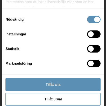
information som du har tillhandahållit eller som de har
samlat in när du har använt deras tjänster.
Samtyckesval
Hyresgäst och leverantör
Nödvändig
Mina sidor
Inställningar
Felanmälan
Arbetsplatsrådgivning
Statistik
Må bra på kontoret
För leverantörer
Marknadsföring
Om oss
Tillåt alla
Jobba hos oss
Tillåt urval
Investor relations