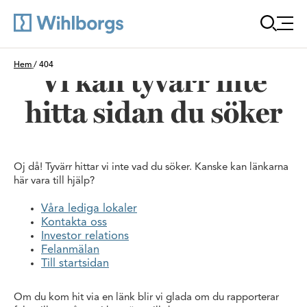
Öppna
Du är här:
Hem
/
404
Vi kan tyvärr inte
hitta sidan du söker
Oj då! Tyvärr hittar vi inte vad du söker. Kanske kan länkarna
här vara till hjälp?
Våra lediga lokaler
Kontakta oss
Investor relations
Felanmälan
Till startsidan
Om du kom hit via en länk blir vi glada om du rapporterar