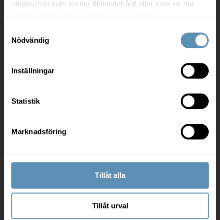
information som du har tillhandahållit eller som de har
samlat in när du har använt deras tjänster.
Samtyckesval
Hyresgäst och leverantör
Nödvändig
Mina sidor
Inställningar
Felanmälan
Arbetsplatsrådgivning
Statistik
Må bra på kontoret
För leverantörer
Marknadsföring
Om oss
Tillåt alla
Jobba hos oss
Tillåt urval
Investor relations