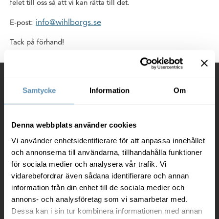
felet till oss så att vi kan rätta till det.
:
info@wihlborgs.se
E-post
Tack på förhand!
Kontakt
Samtycke
Information
Om
Wihlborgs Fastigheter AB
Box 97
20120 Malmö
Denna webbplats använder cookies
Vi använder enhetsidentifierare för att anpassa innehållet
Org. nr. 556367-0230
och annonserna till användarna, tillhandahålla funktioner
040-690 57 00
för sociala medier och analysera vår trafik. Vi
vidarebefordrar även sådana identifierare och annan
info@wihlborgs.se
information från din enhet till de sociala medier och
annons- och analysföretag som vi samarbetar med.
Fler kontaktuppgifter
Dessa kan i sin tur kombinera informationen med annan