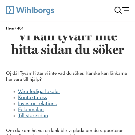
Öppna
Du är här:
Hem
/
404
Vi kan tyvärr inte
hitta sidan du söker
Oj då! Tyvärr hittar vi inte vad du söker. Kanske kan länkarna
här vara till hjälp?
Våra lediga lokaler
Kontakta oss
Investor relations
Felanmälan
Till startsidan
Om du kom hit via en länk blir vi glada om du rapporterar