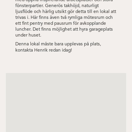
med öppna inspirerande arbetsplatser och stora
fönsterpartier. Generös takhöjd, naturligt
ljusflöde och härlig utsikt gör detta till en lokal att
trivas i. Här finns även två rymliga mötesrum och
ett fint pentry med pausrum för avkopplande
luncher. Det finns möjlighet att hyra garageplats
under huset.
Denna lokal måste bara upplevas på plats,
kontakta Henrik redan idag!