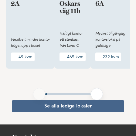
2A
Oskars
6A
väg 11b
Häftigt kontor
Mycket tillgänglig
Flexibelt mindre kontor
ett stenkast
kontorslokal på
högst upp i huset
från Lund C
guldläge
49 kvm
465 kvm
232 kvm
Se alla lediga lokaler