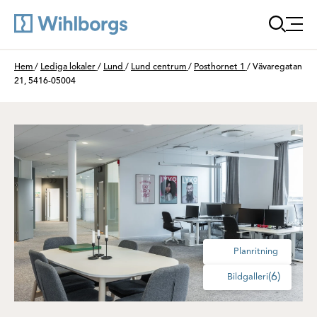
Öppna
Du är här:
Hem
/
Lediga lokaler
/
Lund
/
Lund centrum
/
Posthornet 1
/
Vävaregatan
21, 5416-05004
Planritning
(6)
Bildgalleri