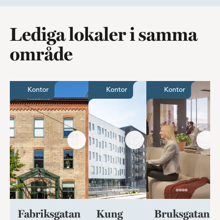
Lediga lokaler i samma
område
Flexibelt mindre kontor högst upp i huset
Häftigt kontor ett stenkast frå
Mycket till
Kontor
Kontor
Kontor
Fabriksgatan
Kung
Bruksgatan