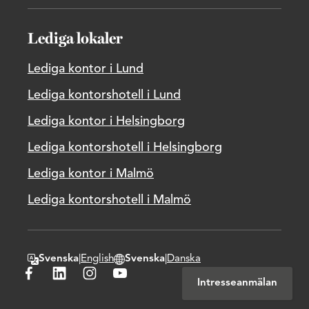
Lediga lokaler
Lediga kontor i Lund
Lediga kontorshotell i Lund
Lediga kontor i Helsingborg
Lediga kontorshotell i Helsingborg
Lediga kontor i Malmö
Lediga kontorshotell i Malmö
Svenska
|
English
Svenska
|
Danska
Byt textspråk
Byt hemsidans domänspråk
Besök Wihlborgs på Facebook
Besök Wihlborgs på LinkedIn
Besök Wihlborgs på Instagram
Besök Wihlborgs på Youtube
Intresseanmälan