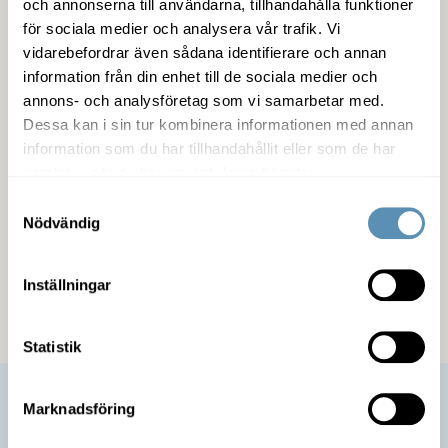
och annonserna till användarna, tillhandahålla funktioner
Detaljer om lokalen
för sociala medier och analysera vår trafik. Vi
vidarebefordrar även sådana identifierare och annan
information från din enhet till de sociala medier och
annons- och analysföretag som vi samarbetar med.
Fastigheten
Dessa kan i sin tur kombinera informationen med annan
information som du har tillhandahållit eller som de har
Service
samlat in när du har använt deras tjänster.
Samtyckesval
Miljöcertifiering
Nödvändig
Kommunikation
Inställningar
Statistik
Marknadsföring