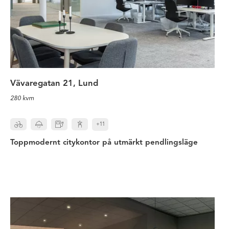
Vävaregatan 21, Lund
280 kvm
+11
Toppmodernt citykontor på utmärkt pendlingsläge
Välkommen till ditt nya kontor med