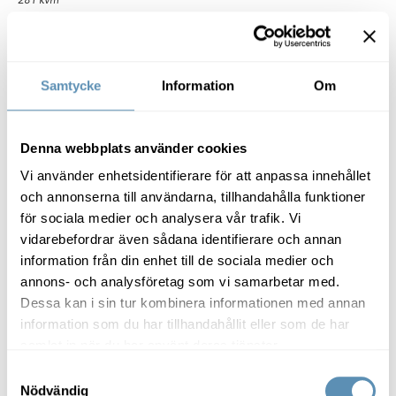
281 kvm
+5
Hitta den sanna arbetsglädjen i Posthornet etapp 2
Samtycke
Information
Om
Denna webbplats använder cookies
Vi använder enhetsidentifierare för att anpassa innehållet
Representativt kontor i en inspire
och annonserna till användarna, tillhandahålla funktioner
för sociala medier och analysera vår trafik. Vi
vidarebefordrar även sådana identifierare och annan
information från din enhet till de sociala medier och
annons- och analysföretag som vi samarbetar med.
Dessa kan i sin tur kombinera informationen med annan
information som du har tillhandahållit eller som de har
samlat in när du har använt deras tjänster.
Samtyckesval
Nödvändig