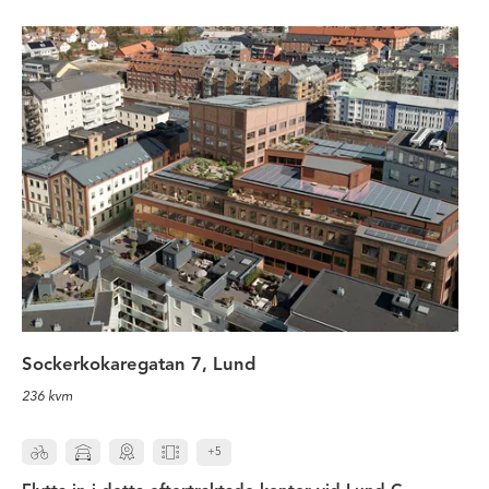
Flytta in i detta eftertraktade kon
Sockerkokaregatan 7, Lund
236 kvm
+5