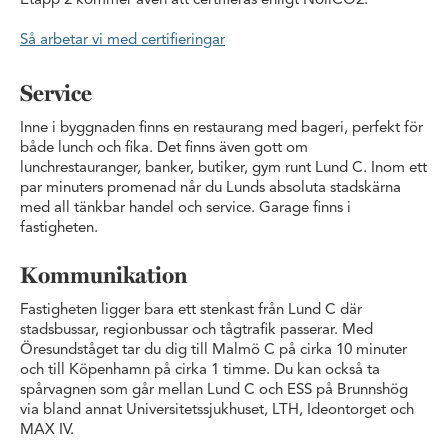
Etapp 2 kommer även att certifieras enligt NollCO2.
Så arbetar vi med certifieringar
Service
Inne i byggnaden finns en restaurang med bageri, perfekt för
både lunch och fika. Det finns även gott om
lunchrestauranger, banker, butiker, gym runt Lund C. Inom ett
par minuters promenad når du Lunds absoluta stadskärna
med all tänkbar handel och service. Garage finns i
fastigheten.
Kommunikation
Fastigheten ligger bara ett stenkast från Lund C där
stadsbussar, regionbussar och tågtrafik passerar. Med
Öresundståget tar du dig till Malmö C på cirka 10 minuter
och till Köpenhamn på cirka 1 timme. Du kan också ta
spårvagnen som går mellan Lund C och ESS på Brunnshög
via bland annat Universitetssjukhuset, LTH, Ideontorget och
MAX IV.