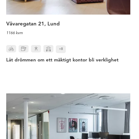
Vävaregatan 21, Lund
1166 kvm
+8
Låt drömmen om ett mäktigt kontor bli verklighet
Toppmodernt citykontor på utmär