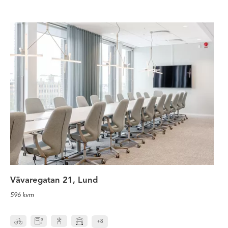
Missa inte möjligheten att flytta i
Vävaregatan 21, Lund
596 kvm
+8