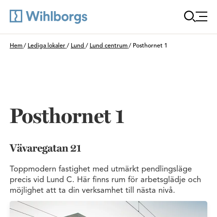
Öppna
Du är här:
Hem
/
Lediga lokaler
/
Lund
/
Lund centrum
/
Posthornet 1
Posthornet 1
Vävaregatan 21
Toppmodern fastighet med utmärkt pendlingsläge
precis vid Lund C. Här finns rum för arbetsglädje och
möjlighet att ta din verksamhet till nästa nivå.