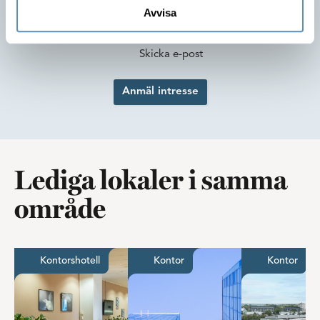
Förvaltare
Avvisa
046-590 62 28
Skicka e-post
Anmäl intresse
Lediga lokaler i samma
område
Möblerad arbetsplats i stilfulla Gateway
Härligt kontor med magisk u
Unik 
Kontorshotell
Kontor
Kontor