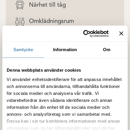
Närhet till tåg
Omklädningsrum
Parkering
Samtycke
Information
Om
Detaljer om lokalen
Denna webbplats använder cookies
Vi använder enhetsidentifierare för att anpassa innehållet
Fastigheten
och annonserna till användarna, tillhandahålla funktioner
för sociala medier och analysera vår trafik. Vi
Service
vidarebefordrar även sådana identifierare och annan
information från din enhet till de sociala medier och
annons- och analysföretag som vi samarbetar med.
Miljöcertifiering
Dessa kan i sin tur kombinera informationen med annan
information som du har tillhandahållit eller som de har