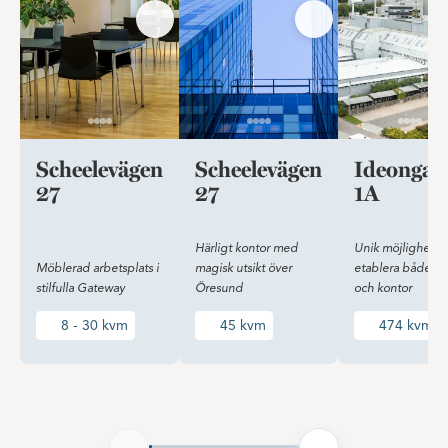
Scheelevägen
Scheelevägen
Ideongat
27
27
1A
Härligt kontor med
Unik möjlighet at
Möblerad arbetsplats i
magisk utsikt över
etablera både la
stilfulla Gateway
Öresund
och kontor
8 - 30 kvm
45 kvm
474 kvm