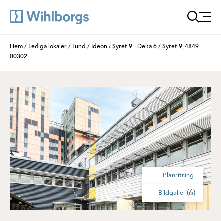
Öppna
Du är här:
Hem
/
Lediga lokaler
/
Lund
/
Ideon
/
Syret 9 - Delta 6
/
Syret 9, 4849-
00302
Planritning
(6)
Bildgalleri