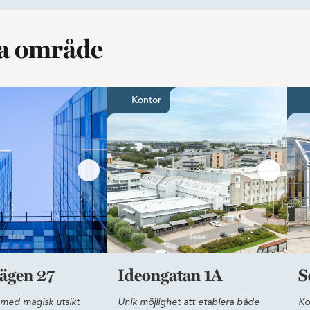
ma område
a Gateway
Härligt kontor med magisk utsikt över Öresund
Unik möjlighet att et
Kontor
ägen 27
Ideongatan 1A
S
 med magisk utsikt
Unik möjlighet att etablera både
Ko