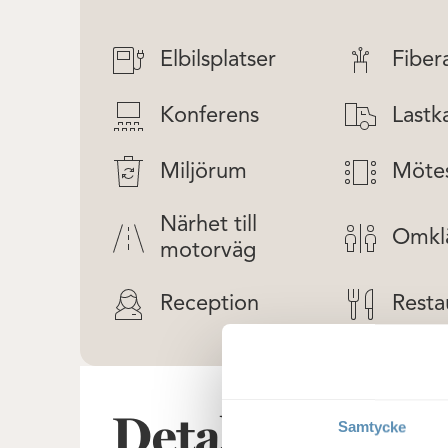
Elbilsplatser
Fiber
Konferens
Lastk
Miljörum
Möte
Närhet till
Omkl
motorväg
Reception
Resta
Detaljer om lo
Samtycke