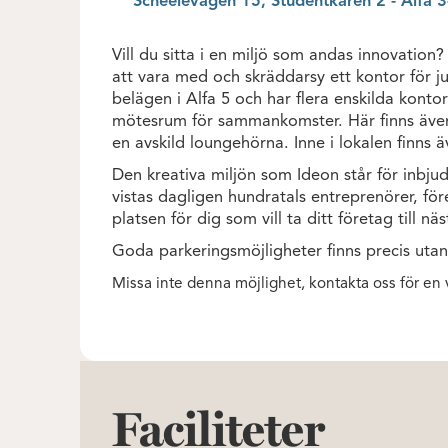
Scheelevägen 15, Studentkåren 2 - Alfa 3
Vill du sitta i en miljö som andas innovatio
att vara med och skräddarsy ett kontor för ju
belägen i Alfa 5 och har flera enskilda konto
mötesrum för sammankomster. Här finns även e
en avskild loungehörna. Inne i lokalen finns äv
Den kreativa miljön som Ideon står för inbjud
vistas dagligen hundratals entreprenörer, för
platsen för dig som vill ta ditt företag till näs
Goda parkeringsmöjligheter finns precis uta
Missa inte denna möjlighet, kontakta oss för en 
Faciliteter