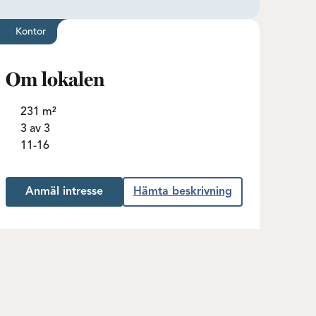
Kontor
Om lokalen
231 m²
3 av 3
11-16
Anmäl intresse
Hämta beskrivning