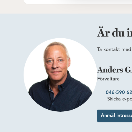
Är du i
Ta kontakt med 
Anders G
Förvaltare
046-590 62
Skicka e-po
Anmäl intress