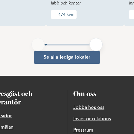
labb och kontor
in
474 kvm
Se alla lediga lokaler
esgäst och
Om oss
erantör
Jobba hos oss
 sidor
Investor relations
nmälan
Pressrum