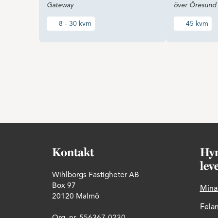
Gateway
över Öresund
8 - 30 kvm
45 kvm
Kontakt
Hyr
lev
Wihlborgs Fastigheter AB
Box 97
Mina
20120 Malmö
Fela