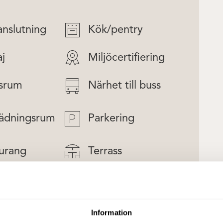
anslutning
Kök/pentry
aj
Miljöcertifiering
srum
Närhet till buss
ädningsrum
Parkering
urang
Terrass
kalen
Information