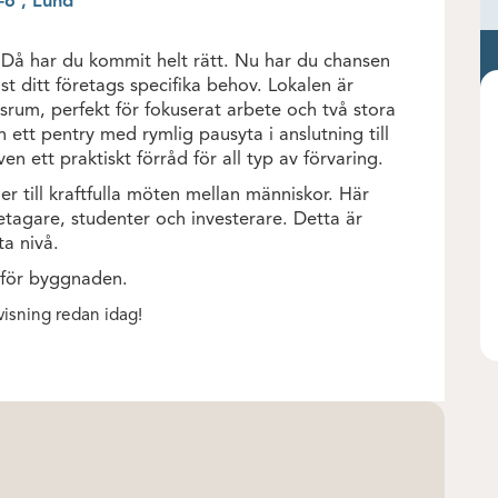
-6 , Lund
n? Då har du kommit helt rätt. Nu har du chansen
st ditt företags specifika behov. Lokalen är
rsrum, perfekt för fokuserat arbete och två stora
tt pentry med rymlig pausyta i anslutning till
en ett praktiskt förråd för all typ av förvaring.
er till kraftfulla möten mellan människor. Här
etagare, studenter och investerare. Detta är
ta nivå.
nför byggnaden.
visning redan idag!