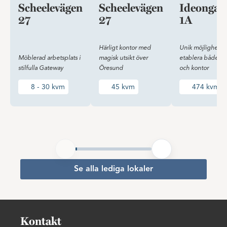
Scheelevägen
Scheelevägen
Ideongat
27
27
1A
Härligt kontor med
Unik möjlighet at
Möblerad arbetsplats i
magisk utsikt över
etablera både la
stilfulla Gateway
Öresund
och kontor
8 - 30 kvm
45 kvm
474 kvm
Se alla lediga lokaler
Kontakt