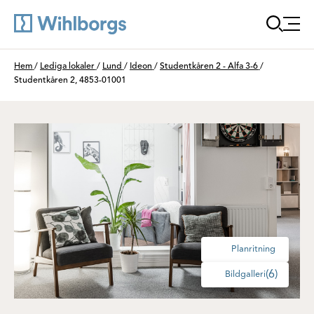
Öppna
Du är här:
Hem
/
Lediga lokaler
/
Lund
/
Ideon
/
Studentkåren 2 - Alfa 3-6
/
Studentkåren 2, 4853-01001
Planritning
(6)
Bildgalleri