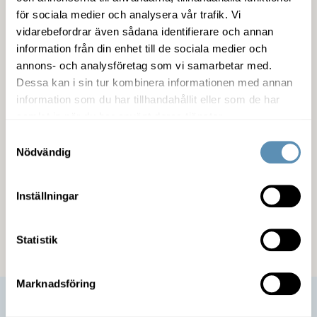
för sociala medier och analysera vår trafik. Vi
Detaljer om lokalen
vidarebefordrar även sådana identifierare och annan
information från din enhet till de sociala medier och
annons- och analysföretag som vi samarbetar med.
Dessa kan i sin tur kombinera informationen med annan
Fastigheten
information som du har tillhandahållit eller som de har
samlat in när du har använt deras tjänster.
Service
Samtyckesval
Nödvändig
Miljöcertifiering
Inställningar
Kommunikation
Statistik
Marknadsföring