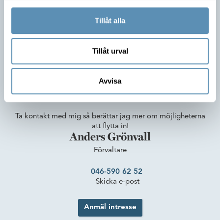
Tillåt alla
Tillåt urval
Avvisa
Är du intresserad av lokalen?
Ta kontakt med mig så berättar jag mer om möjligheterna
att flytta in!
Anders Grönvall
Förvaltare
046-590 62 52
Skicka e-post
Anmäl intresse