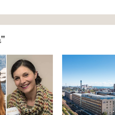
a"
Hälsa och glädje i fokus p