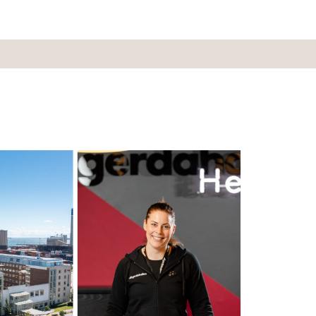
å Gerdahallens gym i Helsingborg