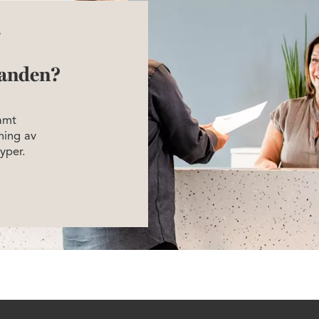
å
anden?
amt
ning av
yper.