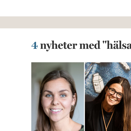
4
nyheter med "häls
Återhämtning på jobbet – så blir det möjligt