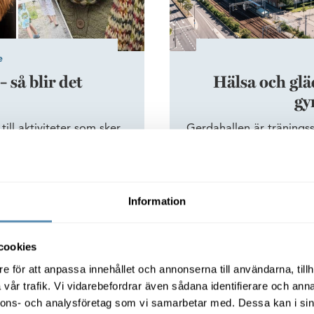
e
 så blir det
Hälsa och glä
gy
ill aktiviteter som sker
Gerdahallen är tränings
en finns det mängder med
och hälsa i Lunds studen
ätt kan vi både må bättre
en filial: Gerdahallens
nde experterna rörande
numera Fabriken1891,
tt seminarium på temat.
Camilla Lagerberg hop
Information
hälsofrämj
Helheten är viktig för en hå
cookies
e för att anpassa innehållet och annonserna till användarna, tillh
vår trafik. Vi vidarebefordrar även sådana identifierare och anna
nnons- och analysföretag som vi samarbetar med. Dessa kan i sin