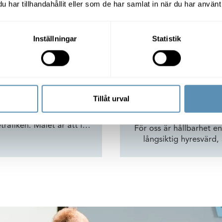
har tillhandahållit eller som de har samlat in när du har använt 
Inställningar
Statistik
g
Hål
are jobbresor
Helheten 
Tillåt urval
rivs av nio pilotföretag
afiken. Målet är att i
För oss är hållbarhet en
ningar som kan vara ett
långsiktig hyresvärd,
ödiga arbetsresor. En stad
ständigt utvecklas i en 
 och reser kollektivt och
vårt fokus på hållbarhe
och rörelse.
som n