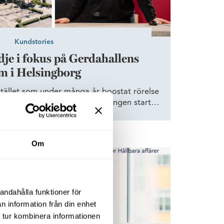
Kundstories
dje i fokus på Gerdahallens
m i Helsingborg
stället som under många år boostat rörelse
tvärld. Nu har de för första gången startat
 gym i gamla gummifabriken i Helsingborg,
 ett stenkast från Campus. Platschefen
pas på att gymmet kan bli en lika viktig
Om
are som moderskeppet i Lund.
llbar arbetsplats
andahålla funktioner för
n information från din enhet
 tur kombinera informationen