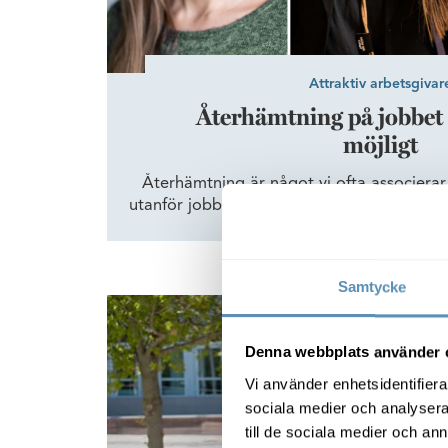
Attraktiv arbetsgivar
Återhämtning på jobbet –
möjligt
Återhämtning är något vi ofta associerar t
utanför jobbtid, men även på arbetsplats
möjligheter att ladda batterierna. På så s
och prestera bättre. Det var de deltaga
överens om när Wihlborgs arrangerade e
Samtycke
Malmö Works – för schysstare jobbresor
Denna webbplats använder 
Vi använder enhetsidentifierar
sociala medier och analysera 
till de sociala medier och a