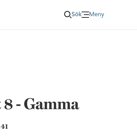
Sök
Meny
Öppna Meny
t 8 - Gamma
 41