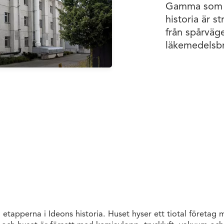
Gamma som ä
historia är s
från spårväge
läkemedelsb
 etapperna i Ideons historia. Huset hyser ett tiotal företa