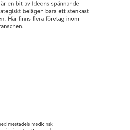
r en bit av Ideons spännande
trategiskt belägen bara ett stenkast
n. Här finns flera företag inom
ranschen.
g med mestadels medicinsk