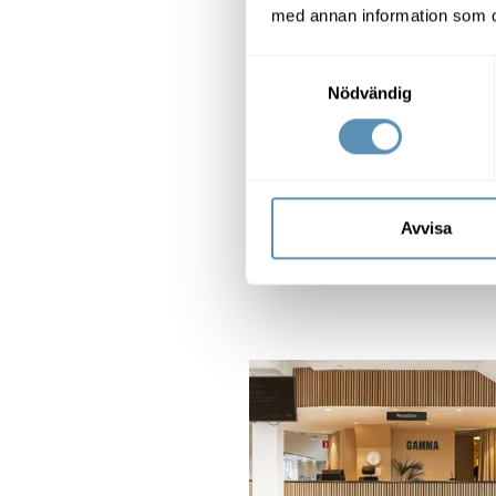
med annan information som du 
Samtyckesval
Nödvändig
Ideongatan 1A, Lund
474 kvm
+2
Avvisa
Unik möjlighet att etablera b
labb och kontor
Perfekt lok