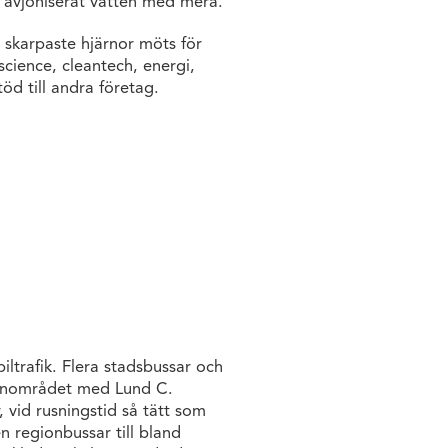
h avjoniserat vatten med mera.
 skarpaste hjärnor möts för
science, cleantech, energi,
öd till andra företag.
biltrafik. Flera stadsbussar och
eonområdet med Lund C.
 vid rusningstid så tätt som
n regionbussar till bland