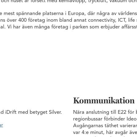
on och huset är försett med kemiavlopp, tryckluft, vakuum oc
e mest spännande platserna i Europa, där några av världens
nns över 400 företag inom bland annat connectivity, ICT, life 
al. Vi har även många företag i parken som erbjuder affärsst
Kommunikation
d iDrift med betyget Silver.
Nära anslutning till E22 för 
regionbussar förbinder Id
ar
Avgångarnas täthet varierar,
var 4:e minut, här avgår äve