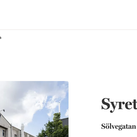
a
Syre
Sölvegatan