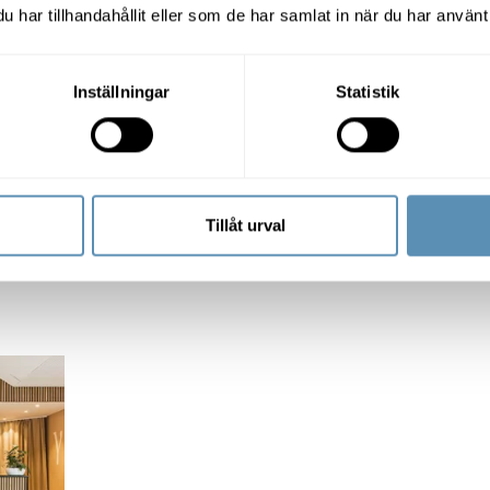
har tillhandahållit eller som de har samlat in när du har använt 
Inställningar
Statistik
Ideongatan 1A, Lund
Ideon
360 - 802 kvm
403 - 14
+2
Tillåt urval
åde
Rymlig lokal på bästa Ideonläge
Nu ger 
eget la
al för dig som söker ett mindre labb