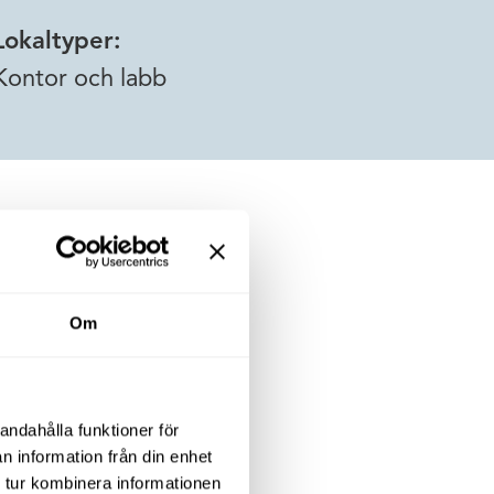
Lokaltyper:
Kontor och labb
Om
ge
Nu ger vi dig chansen att forma ditt eget labb
andahålla funktioner för
n information från din enhet
 tur kombinera informationen