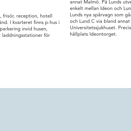
annat Malmö. På Lunds utve
enkelt mellan Ideon och Lu
Lunds nya spårvagn som gå
frisör, reception, hotell
och Lund C via bland annat
d. I kvarteret finns p-hus i
Universitetssjukhuset. Prec
parkering invid husen,
hållplats Ideontorget.
 laddningsstationer för