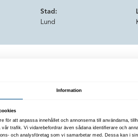
Stad:
Lund
 i fastigheten
Information
ghet att etablera både labb och kontor
Rymlig lokal på bästa Ideonlä
cookies
e för att anpassa innehållet och annonserna till användarna, tillh
vår trafik. Vi vidarebefordrar även sådana identifierare och anna
nnons- och analysföretag som vi samarbetar med. Dessa kan i sin