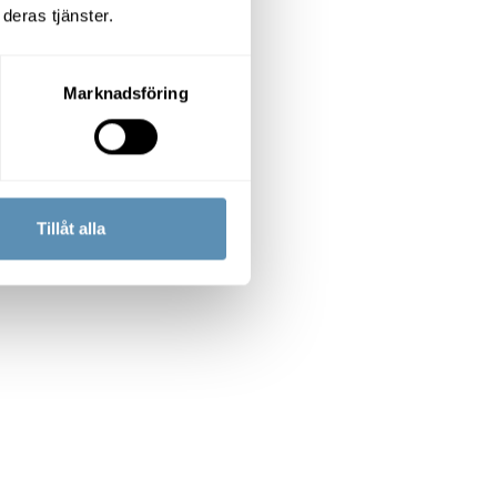
deras tjänster.
Marknadsföring
gatan 1A, Lund
38 kvm
+2
Tillåt alla
vi dig chansen att forma ditt
bb