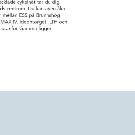
cklade cykelnät tar du dig
nds centrum. Du kan även åka
r mellan ESS på Brunnshög
 MAX IV, Ideontorget, LTH och
is utanför Gamma ligger