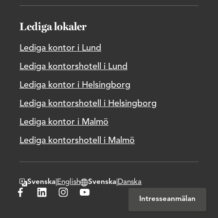
Lediga lokaler
Lediga kontor i Lund
Lediga kontorshotell i Lund
Lediga kontor i Helsingborg
Lediga kontorshotell i Helsingborg
Lediga kontor i Malmö
Lediga kontorshotell i Malmö
Svenska
|
English
Svenska
|
Danska
Byt textspråk
Byt hemsidans domänspråk
Besök Wihlborgs på Facebook
Besök Wihlborgs på LinkedIn
Besök Wihlborgs på Instagram
Besök Wihlborgs på Youtube
Intresseanmälan