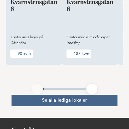
Kvarnstensgatan
Kvarnstensgatan
Ci
6
6
15
Lag
Kontor med lager på
Kontor med rum och öppet
loka
Gåsebäck
landskap
Hel
90 kvm
185 kvm
Se alla lediga lokaler