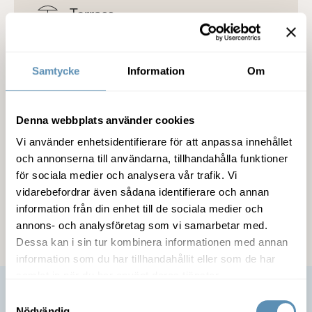
Terrass
Detaljer om lokalen
Samtycke
Information
Om
Denna webbplats använder cookies
Fastigheten
Vi använder enhetsidentifierare för att anpassa innehållet
och annonserna till användarna, tillhandahålla funktioner
Service
för sociala medier och analysera vår trafik. Vi
vidarebefordrar även sådana identifierare och annan
Kommunikation
information från din enhet till de sociala medier och
annons- och analysföretag som vi samarbetar med.
Dessa kan i sin tur kombinera informationen med annan
information som du har tillhandahållit eller som de har
samlat in när du har använt deras tjänster.
Samtyckesval
Nödvändig