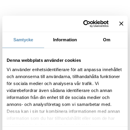
Kontorslokal i Hamn-City
Samtycke
Information
Om
Denna webbplats använder cookies
Vi använder enhetsidentifierare för att anpassa innehållet
och annonserna till användarna, tillhandahålla funktioner
för sociala medier och analysera vår trafik. Vi
vidarebefordrar även sådana identifierare och annan
information från din enhet till de sociala medier och
annons- och analysföretag som vi samarbetar med.
Strandbadsvägen 21, Helsingborg
Dessa kan i sin tur kombinera informationen med annan
information som du har tillhandahållit eller som de har
245 kvm
samlat in när du har använt deras tjänster.