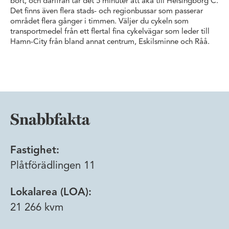
bort, och därifrån tar det 5 minuter att åka till Helsingborg C.
Det finns även flera stads- och regionbussar som passerar
området flera gånger i timmen. Väljer du cykeln som
transportmedel från ett flertal fina cykelvägar som leder till
Hamn-City från bland annat centrum, Eskilsminne och Råå.
Snabbfakta
Fastighet:
Plåtförädlingen 11
Lokalarea (LOA):
21 266 kvm