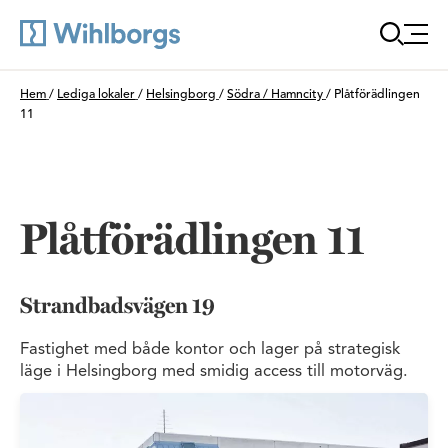
Öppna
Du är här:
Hem
/
Lediga lokaler
/
Helsingborg
/
Södra / Hamncity
/
Plåtförädlingen
11
Plåtförädlingen 11
Strandbadsvägen 19
Fastighet med både kontor och lager på strategisk
läge i Helsingborg med smidig access till motorväg.