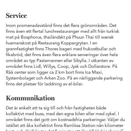
Service
Inom promenadavstånd finns det flera grönområden. Det
finns även ett flertal lunchrestauranger med allt från turkisk
mat på Bosphorus, thailändskt på Phuun Thai till svensk
husmanskost på Restaurang Koppargrytan. I en
grannfastighet finns Thores bageri med frukostbullar och
fikabröd, det finns även flera enklare serveringar över hela
området av typ Pastamannen eller Sibylla. I utkanten av
området finns Lidl, Willys, Coop, Jysk och Dollarstore. På
Råå center som ligger ca 2 km bort finns Ica Maxi,
Systembolaget och Arken Zoo. På en närliggande parkering
finns det platser för laddning av el-bilar.
Kommunikation
Det är enkelt att ta sig till och från fastigheten både
kollektivt med buss, med den egna bilen eller med cykel. I
området finns det gott om kostnadsfria parkeringar. Väljer du
istället att åka kollektivt finns Ramlösa Station nån kilometer