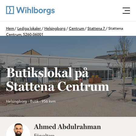
Öpp
Du är här:
Hem
/
Lediga lokaler
/
Helsingborg
/
Centrum
/
Stattena 7
/
Stattena
Centrum, 5260-06001
Butikslokal på
Stattena Centrum
Helsingborg - Butik - 956 kvm
Ahmed Abdulrahman