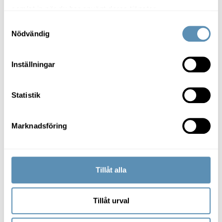
Florettgatan 14
samlat in när du har använt deras tjänster.
443 kvm
Samtyckesval
Nödvändig
Flexibel butikslokal på Florettgatan
Inställningar
Statistik
Kontor på Fabriken 1891
Marknadsföring
Tillåt alla
Tillåt urval