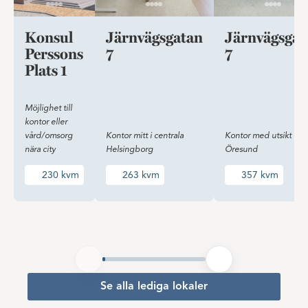
Konsul
Järnvägsgatan
Järnvägsgat
Perssons
7
7
Plats 1
Möjlighet till
kontor eller
vård/omsorg
Kontor mitt i centrala
Kontor med utsikt öve
nära city
Helsingborg
Öresund
230 kvm
263 kvm
357 kvm
Se alla lediga lokaler