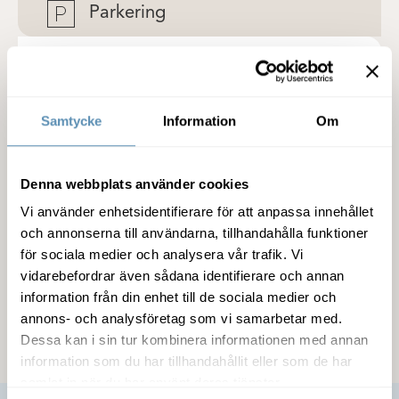
Parkering
Detaljer om lokalen
Samtycke
Information
Om
Fastigheten
Denna webbplats använder cookies
Service
Vi använder enhetsidentifierare för att anpassa innehållet
och annonserna till användarna, tillhandahålla funktioner
Miljöcertifiering
för sociala medier och analysera vår trafik. Vi
vidarebefordrar även sådana identifierare och annan
information från din enhet till de sociala medier och
Kommunikation
annons- och analysföretag som vi samarbetar med.
Dessa kan i sin tur kombinera informationen med annan
information som du har tillhandahållit eller som de har
samlat in när du har använt deras tjänster.