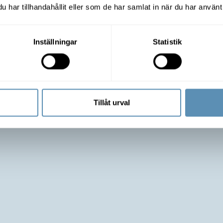
arna. Lokalerna styrs upp efter ditt företags beh
har tillhandahållit eller som de har samlat in när du har använt 
mt, representativt och funktionellt till en mycket 
Inställningar
Statistik
Tillåt urval