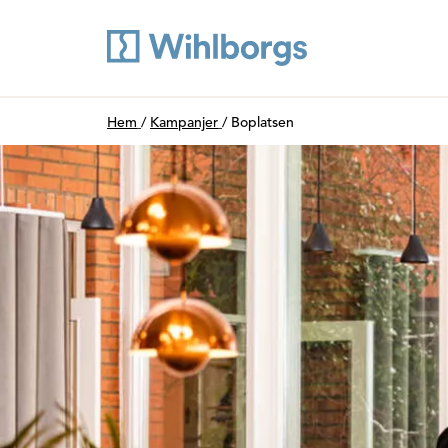
Du är här:
Hem
/
Kampanjer
/
Boplatsen