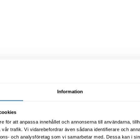
platsen.
Information
cookies
e för att anpassa innehållet och annonserna till användarna, tillh
vår trafik. Vi vidarebefordrar även sådana identifierare och anna
nya mötesplats erbjuder Boplatsen ett oväntat sm
nnons- och analysföretag som vi samarbetar med. Dessa kan i sin