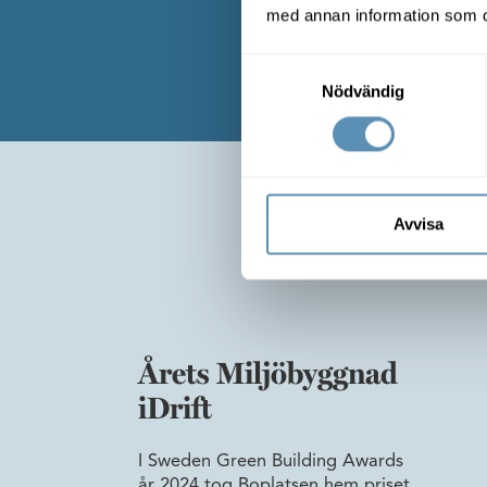
mycket kontor för peng
med annan information som du 
det modernt, trivsa
Samtyckesval
Nödvändig
Avvisa
Årets Miljöbyggnad
iDrift
I Sweden Green Building Awards
år 2024 tog Boplatsen hem priset