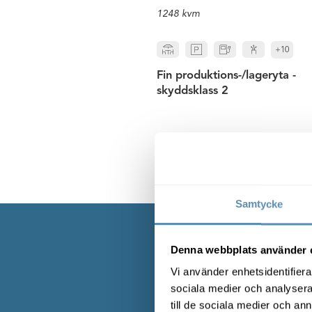
1248 kvm
+10
Fin produktions-/lageryta -
skyddsklass 2
Se alla lediga lokaler på Bo
Samtycke
Denna webbplats använder 
Vi använder enhetsidentifierar
sociala medier och analysera 
Förutom att vara Fosies 
till de sociala medier och a