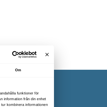
Om
andahålla funktioner för
n information från din enhet
art kontorshus där du får
 tur kombinera informationen