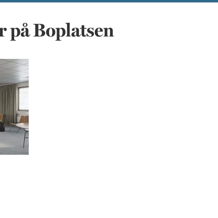
r på Boplatsen
heter med egen ingång och parkering