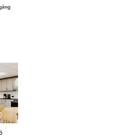
ngång
ions-/lageryta - skyddsklass 2
ö