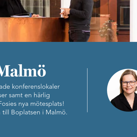
 Malmö
rade konferenslokaler
er samt en härlig
Fosies nya mötesplats!
 till Boplatsen i Malmö.