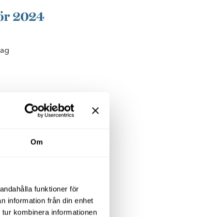
för 2024
dag
ed Malmö
Om
 Malmö universitet om
andahålla funktioner för
aden Amphitrite på
n information från din enhet
mma undervisningslokaler,
 tur kombinera informationen
årer. Byggnaden planeras att