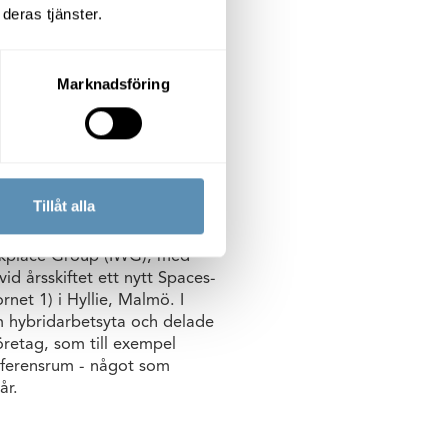
selbit i utvecklingen av
deras tjänster.
iska platsen direkt vid
Marknadsföring
d IWG om flexibla
ista” i Hyllie
Tillåt alla
rkplace Group (IWG), med
d årsskiftet ett nytt Spaces-
net 1) i Hyllie, Malmö. I
m hybridarbetsyta och delade
öretag, som till exempel
onferensrum - något som
år.