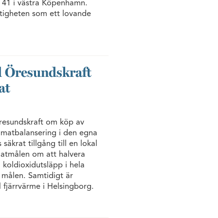
j 41 i västra Köpenhamn.
stigheten som ett lovande
d Öresundskraft
at
resundskraft om köp av
limatbalansering i den egna
äkrat tillgång till en lokal
matmålen om att halvera
 koldioxidutsläpp i hela
a målen. Samtidigt är
 fjärrvärme i Helsingborg.