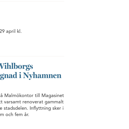
9 april kl.
 Wihlborgs
ggnad i Nyhamnen
vå Malmökontor till Magasinet
tt varsamt renoverat gammalt
stadsdelen. Inflyttning sker i
m och fem år.