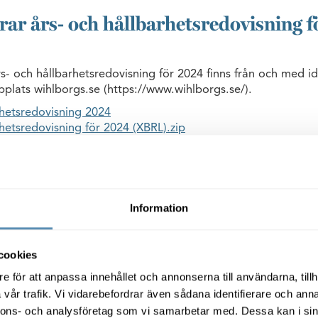
rar års- och hållbarhetsredovisning 
s- och hållbarhetsredovisning för 2024 finns från och med i
plats wihlborgs.se (https://www.wihlborgs.se/).
rhetsredovisning 2024
hetsredovisning för 2024 (XBRL).zip
Wihlborgs tecknar avtal m
Information
universitet om 20 000 kvm
2025-03-31
05:30
cookies
Wihlborgs har nu tecknat bindande avtal med
e för att anpassa innehållet och annonserna till användarna, tillh
uppförande och förhyrning av den nya byggn
vår trafik. Vi vidarebefordrar även sådana identifierare och anna
Universitetsholmen, som bland annat ska inry
nnons- och analysföretag som vi samarbetar med. Dessa kan i sin
kontor, odontologiska fakulteten och studentk