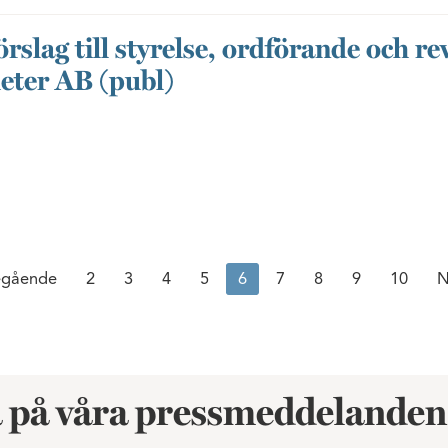
slag till styrelse, ordförande och rev
eter AB (publ)
egående
2
3
4
5
6
7
8
9
10
N
 på våra pressmeddelanden