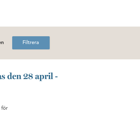
en
Filtrera
 den 28 april -
 för