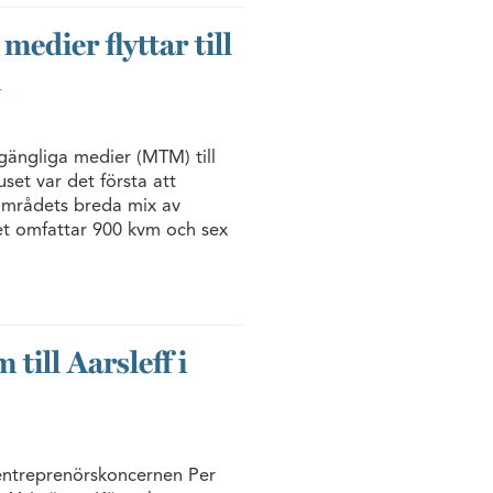
medier flyttar till
n
lgängliga medier (MTM) till
et var det första att
 områdets breda mix av
et omfattar 900 kvm och sex
till Aarsleff i
entreprenörskoncernen Per