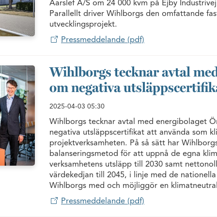
Aarslef A/S om 24 000 kvm på Ejby Industrive
Parallellt driver Wihlborgs den omfattande fa
utvecklingsprojekt.
Pressmeddelande (pdf)
Wihlborgs tecknar avtal me
om negativa utsläppscertifik
2025-04-03
05:30
Wihlborgs tecknar avtal med energibolaget Ö
negativa utsläppscertifikat att använda som k
projektverksamheten. På så sätt har Wihlborgs s
balanseringsmetod för att uppnå de egna kli
verksamhetens utsläpp till 2030 samt nettonoll
värdekedjan till 2045, i linje med de nationell
Wihlborgs med och möjliggör en klimatneutral
Pressmeddelande (pdf)