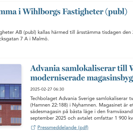
tämma i Wihlborgs Fastigheter (publ)
gheter AB (publ) kallas härmed till årsstämma tisdagen den 2
ocksgatan 7 A i Malmö.
Advania samlokaliserar till
moderniserade magasinsby
2025-02-27
06:30
Techbolaget Advania Sverige samlokaliserar t
(Hamnen 22:188) i Nyhamnen. Magasinet är e
sädesmagasin på bästa läge i den framväxande 
september 2025 och avtalet omfattar 1 900 kv
Pressmeddelande (pdf)