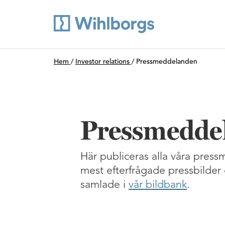
Du är här:
Hem
/
Investor relations
/
Pressmeddelanden
Pressmedde
Här publiceras alla våra pres
mest efterfrågade pressbilder 
samlade i
vår bildbank
.