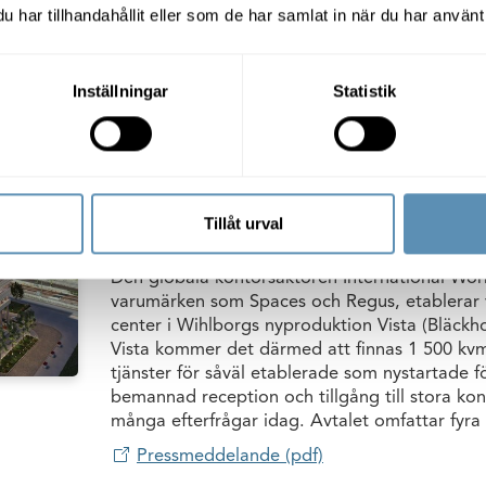
stå klar i slutet av 2027 och blir en central pus
har tillhandahållit eller som de har samlat in när du har använt 
universitetets urbana campus och av den histor
vattnet.
Inställningar
Statistik
Pressmeddelande (pdf)
Wihlborgs tecknar avtal me
arbetsplatser och service i ”V
Tillåt urval
2025-03-28
06:30
Den globala kontorsaktören International Wo
varumärken som Spaces och Regus, etablerar vi
center i Wihlborgs nyproduktion Vista (Bläckhor
Vista kommer det därmed att finnas 1 500 kv
tjänster för såväl etablerade som nystartade f
bemannad reception och tillgång till stora k
många efterfrågar idag. Avtalet omfattar fyra 
Pressmeddelande (pdf)