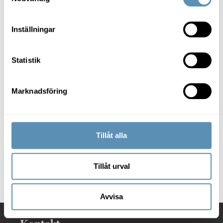
energi i energisystemet till andra kunder.
Inställningar
Nyfiken på våra
Statistik
pressmeddelanden?
Marknadsföring
Här hittar du våra
pressmeddelanden samt bildbank
för nedladdning av pressbilder och
logotyper.
Tillåt alla
Gå till pressrum
Tillåt urval
Avvisa