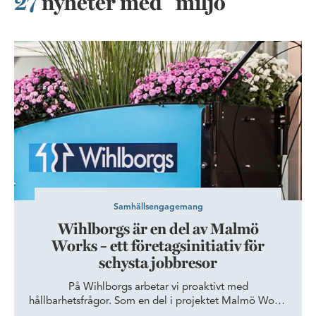
27
nyheter med "miljö"
Wihlborgs är en del av Malmö Works – ett företagsinitiativ för s
Samhällsengagemang
Wihlborgs är en del av Malmö
Works – ett företagsinitiativ för
schysta jobbresor
​På Wihlborgs arbetar vi proaktivt med
hållbarhetsfrågor. Som en del i projektet Malmö Works
kommer nio företag arbeta gemensamt med att bidra