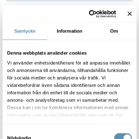
också områden som vi kan påverka. Med bra
förutsättningar är det lättare för oss att exempelvis resa
Sikte på solceller i Dockan
mer hållbart.
Samtycke
Information
Om
Denna webbplats använder cookies
Vi använder enhetsidentifierare för att anpassa innehållet
och annonserna till användarna, tillhandahålla funktioner
för sociala medier och analysera vår trafik. Vi
vidarebefordrar även sådana identifierare och annan
Hållbar fastighetsutveckling
information från din enhet till de sociala medier och
Sikte på solceller i Dockan
annons- och analysföretag som vi samarbetar med.
​Ett av våra miljömål är att uppföra minst en
Dessa kan i sin tur kombinera informationen med annan
solenergianläggning per år. Media Evolution City i
information som du har tillhandahållit eller som de har
Dockan i Malmö blir den sjätte fastigheten där
samlat in när du har använt deras tjänster.
Wihlborgs placerar en solcellsanläggning. Satsningar
på solceller är positivt för miljön då det både lyfter
Samtyckesval
Föregående
miljöprestandan i fastigheten och frigör förnybar
Nödvändig