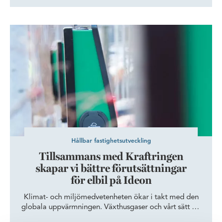
till Malmö Stads miljömål. Tillsammans kan vi hitta
smarta och innovativa lösningar som inte bara ger
Tillsammans med Kraftringen skapar vi bättre förutsättningar för
miljövinster men som även på sikt kommer ge såväl
hälsovinster som ekonomiska vinster.
Hållbar fastighetsutveckling
Tillsammans med Kraftringen
skapar vi bättre förutsättningar
för elbil på Ideon
​Klimat- och miljömedvetenheten ökar i takt med den
globala uppvärmningen. Växthusgaser och vårt sätt att
resa är några av vår tids största miljöbovar, men är