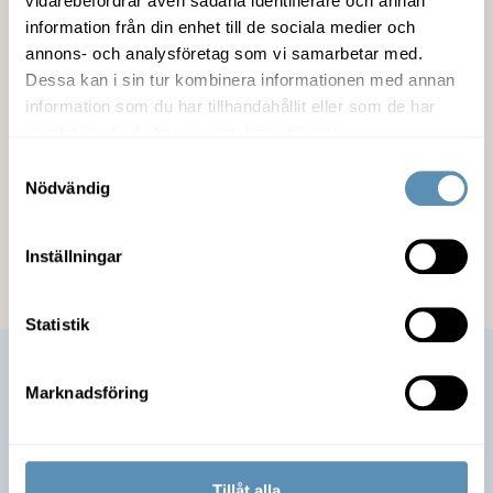
vidarebefordrar även sådana identifierare och annan
information från din enhet till de sociala medier och
Fastigheten
annons- och analysföretag som vi samarbetar med.
Dessa kan i sin tur kombinera informationen med annan
information som du har tillhandahållit eller som de har
Service
samlat in när du har använt deras tjänster.
Samtyckesval
Miljöcertifiering
Nödvändig
Kommunikation
Inställningar
Statistik
Marknadsföring
Tillåt alla