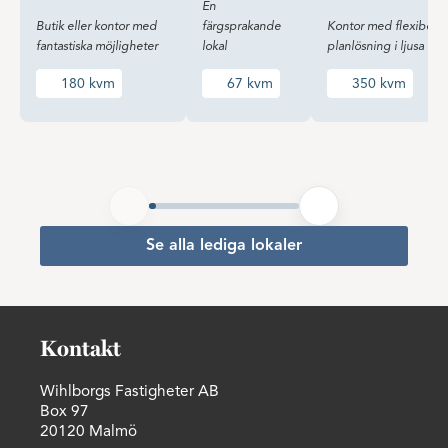
En
Butik eller kontor med
färgsprakande
Kontor med flexibel
fantastiska möjligheter
lokal
planlösning i ljusa loka
180 kvm
67 kvm
350 kvm
Se alla lediga lokaler
Kontakt
Wihlborgs Fastigheter AB
Box 97
20120 Malmö