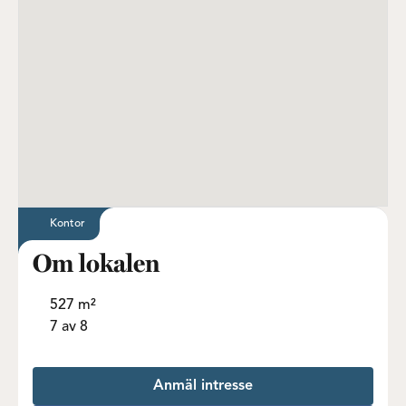
Kontor
Om lokalen
527 m²
7 av 8
Anmäl intresse