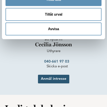
Tillåt urval
Är du intresserad av lokalen?
Avvisa
Ta kontakt med mig så berättar jag mer om möjligheterna
att flytta in!
Cecilia Jönsson
Uthyrare
040-661 97 03
Skicka e-post
Anmäl intresse