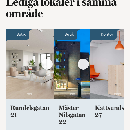
Lediga lokaler i samma
område
Butik eller kontor med fantastiska möjligheter
En färgsprakande lokal
Kontor
Butik
Butik
Kontor
Rundelsgatan
Mäster
Kattsundsg
21
Nilsgatan
27
22