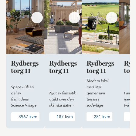
Rydbergs
Rydbergs
Rydbergs
Ryd
torg 11
torg 11
torg 11
torg
Modern lokal
Space - Bli en
med stor
del av
Njut av fantastik
gemensam
Fantasti
framtidens
utsikt över den
terrass i
med till
Science Village
skånska slätten
söderläge
två ute
3967 kvm
187 kvm
281 kvm
55