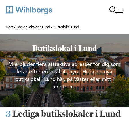
Öppna
Du är här:
Hem
/
Lediga lokaler
/
Lund
/
Butikslokal Lund
Butikslokal i Lund
Vi erbjuder flera attraktiva adresser för dig som
letar efter en lokal att hyra. Hitta din nya
butikslokal i Lund här, på Väster eller mitt i
centrum.
3
Lediga butikslokaler i Lund