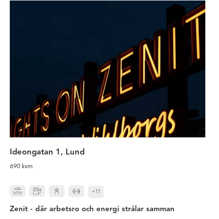
Zenit - där arbetsro och energi st
Ideongatan 1, Lund
690 kvm
+11
Zenit - där arbetsro och energi strålar samman