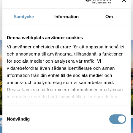
Vi är Lunds största kommersiella fastighetsägare, så vi är
med dig när din verksamhets förutsättningar förändras.
Samtycke
Information
Om
Denna webbplats använder cookies
Vi använder enhetsidentifierare för att anpassa innehållet
och annonserna till användarna, tillhandahålla funktioner
för sociala medier och analysera vår trafik. Vi
vidarebefordrar även sådana identifierare och annan
information från din enhet till de sociala medier och
annons- och analysföretag som vi samarbetar med.
Dessa kan i sin tur kombinera informationen med annan
information som du har tillhandahållit eller som de har
samlat in när du har använt deras tjänster.
Samtyckesval
Nödvändig