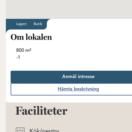
Lager
|
Butik
Om lokalen
800 m²
-1
Anmäl intresse
Hämta beskrivning
Faciliteter
Kök/pentry