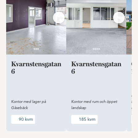
Kvarnstensgatan
Kvarnstensgatan
Ci
6
6
15
Lag
Kontor med lager på
Kontor med rum och öppet
loka
Gåsebäck
landskap
Hel
90 kvm
185 kvm