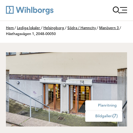
Öppna
Du är här:
Hem
/
Lediga lokaler
/
Helsingborg
/
Södra / Hamncity
/
Manövern 3
/
Hästhagsvägen 1, 2048-00050
Planritning
(7)
Bildgalleri