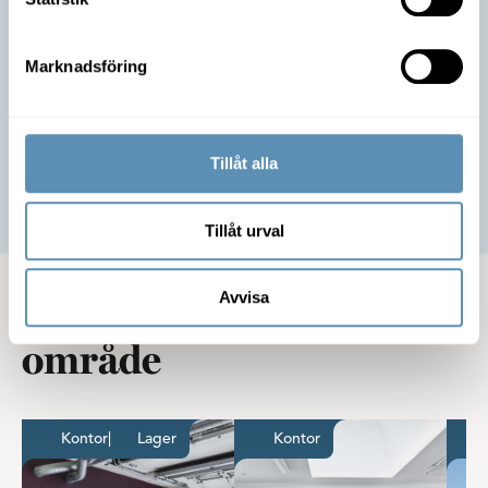
att flytta in!
Jonatan Rosén
Förvaltare
Marknadsföring
042-490 46 69
Skicka e-post
Tillåt alla
Anmäl intresse
Tillåt urval
Avvisa
Lediga lokaler i samma
område
Kontor med lager på Gåsebäck
Kontor med rum och
Kontor
|
Lager
Kontor