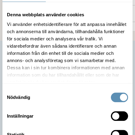
Kommunikation
Denna webbplats använder cookies
Vi använder enhetsidentifierare för att anpassa innehållet
och annonserna till användarna, tillhandahålla funktioner
för sociala medier och analysera vår trafik. Vi
vidarebefordrar även sådana identifierare och annan
information från din enhet till de sociala medier och
annons- och analysföretag som vi samarbetar med.
Dessa kan i sin tur kombinera informationen med annan
information som du har tillhandahållit eller som de har
samlat in när du har använt deras tjänster.
Samtyckesval
Nödvändig
Är du intresserad av lokalen?
Inställningar
Ta kontakt med mig så berättar jag mer om möjligheterna
Statistik