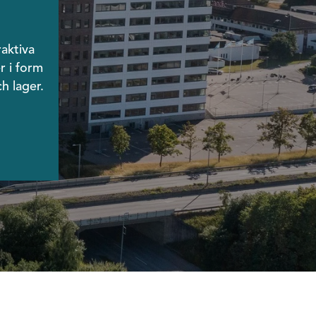
aktiva
r i form
h lager.