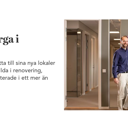
rga i
a till sina nya lokaler
lda i renovering,
lterade i ett mer än