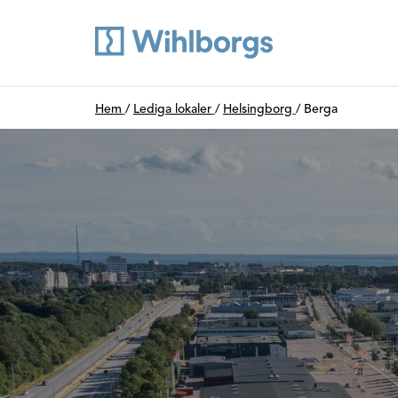
Du är här:
Hem
/
Lediga lokaler
/
Helsingborg
/
Berga