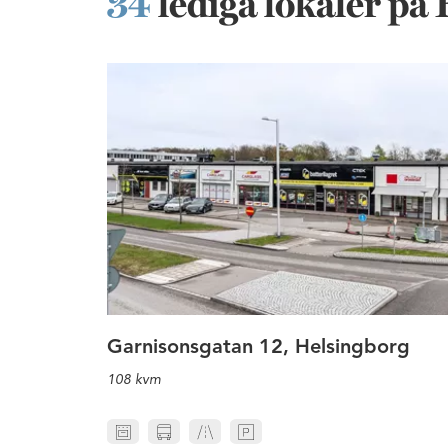
34
lediga lokaler på
Mindre butik längs G
Garnisonsgatan 12, Helsingborg
108 kvm