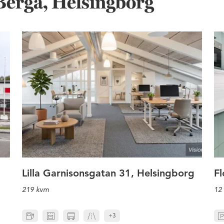
 Berga, Helsingborg
arnisonsgatan
Charmig kontorsvåning på Be
Lilla Garnisonsgatan 31, Helsingborg
F
219 kvm
12
+3