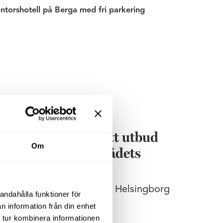
ntorshotell på Berga med fri parkering
ch har idag ett brett utbud
Om
som uppskattar områdets
ion.
, regionchef Wihlborgs i Helsingborg
andahålla funktioner för
n information från din enhet
 tur kombinera informationen