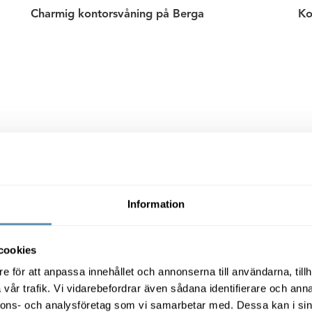
Charmig kontorsvåning på Berga
Ko
nnits på Berga sedan 50 år tillbaka o
Information
pansiva små och medelstora företag 
amheter och närheten till Maria Stat
cookies
Magnus Lambertsson
e för att anpassa innehållet och annonserna till användarna, tillh
vår trafik. Vi vidarebefordrar även sådana identifierare och anna
nnons- och analysföretag som vi samarbetar med. Dessa kan i sin