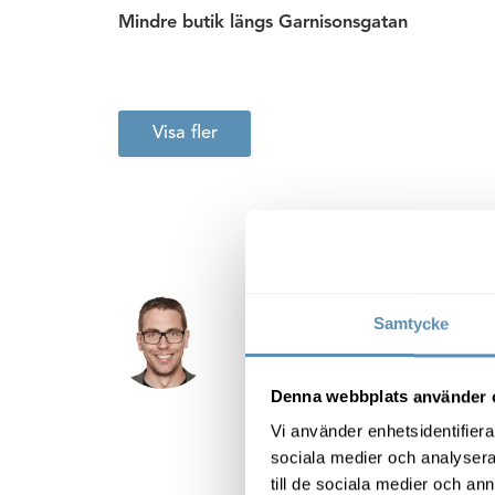
Mindre butik längs Garnisonsgatan
Visa fler
Wihlborgs har fu
Samtycke
av lokaler för ex
många olika verks
Denna webbplats använder 
Vi använder enhetsidentifierar
sociala medier och analysera 
till de sociala medier och a