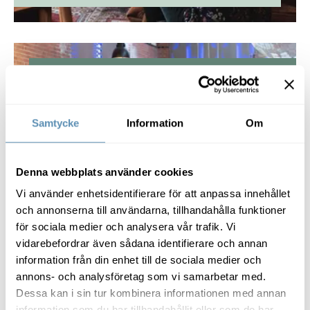
Digital arbetsplats
och mänsklig
hjärna
Samtycke
Information
Om
Hur skapar vi en hälsosam och
hållbar arbetsplats och drar nytta av
Denna webbplats använder cookies
de digitala verktygen?
Vi använder enhetsidentifierare för att anpassa innehållet
och annonserna till användarna, tillhandahålla funktioner
Läs mer här
för sociala medier och analysera vår trafik. Vi
vidarebefordrar även sådana identifierare och annan
information från din enhet till de sociala medier och
annons- och analysföretag som vi samarbetar med.
Dessa kan i sin tur kombinera informationen med annan
information som du har tillhandahållit eller som de har