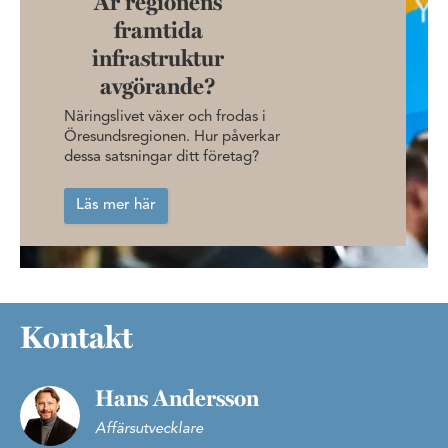
Är regionens
framtida
infrastruktur
avgörande?
Näringslivet växer och frodas i
Öresundsregionen. Hur påverkar
dessa satsningar ditt företag?
Läs mer här
Kontakt
Hans Andersson
Affärsutvecklare