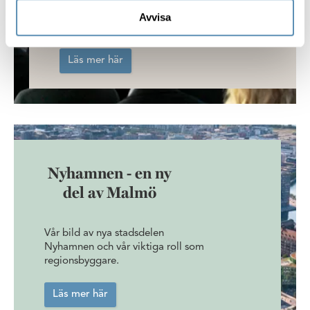
människor och företag att växa
Avvisa
uthålligt.
Läs mer här
Nyhamnen - en ny
del av Malmö
Vår bild av nya stadsdelen
Nyhamnen och vår viktiga roll som
regionsbyggare.
Läs mer här