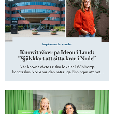
Inspirerande kunder
Knowit växer på Ideon i Lund:
”Självklart att sitta kvar i Node”
När Knowit växte ur sina lokaler i Wihlborgs
kontorshus Node var den naturliga lösningen att byta
våning. För varför lämna huset och området som blivit
hemma?
Probi skapar global framgång med basen på Ideon i Lund