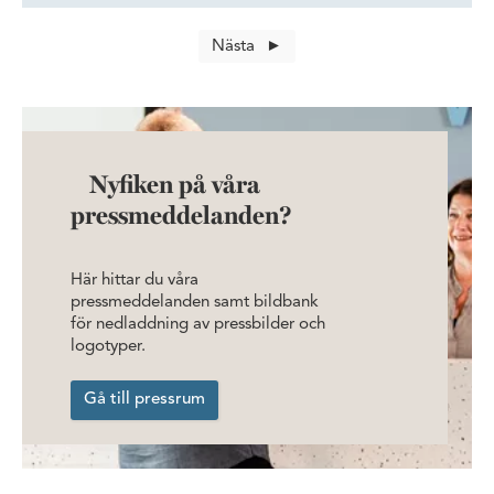
Men, vår förmåga att ständigt utvecklas och försvara
en plats i logistikteknologins framkant, kräver mycket
Nästa
av oss och sammanhanget vi verkar i.” Det menar
Stefan Borg, vd på Ideon-baserade SiB Solutions.
Nyfiken på våra
pressmeddelanden?
Här hittar du våra
pressmeddelanden samt bildbank
för nedladdning av pressbilder och
logotyper.
Gå till pressrum