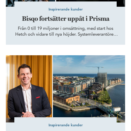
Inspirerande kunder
Bisqo fortsätter uppåt i Prisma
Från 0 till 19 miljoner i omsättning, med start hos
Hetch och vidare till nya höjder. Systemleverantören
Bisqo har slagit ner bopålarna på en plats där det finns
utrymme för innovation, nätverk och fortsatt tillväxt.
Men utsikten, ja den är densamma.
Partner in Pet Food Nordics AB tar plats i Dockan - med nosen 
Inspirerande kunder