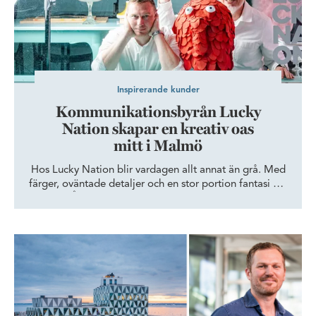
Inspirerande kunder
Kommunikationsbyrån Lucky
Nation skapar en kreativ oas
mitt i Malmö
Hos Lucky Nation blir vardagen allt annat än grå. Med
färger, oväntade detaljer och en stor portion fantasi har
Richard Åberg och Jörgen Sjöstrand skapat en kreativ
lokal i kontorshuset Erik Menved.
HETCH: Här formas framtidens företag i Helsingborg