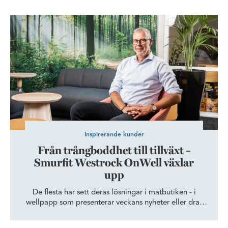
Från trångboddhet till tillväxt – Smurfit Westrock OnWell växlar
Inspirerande kunder
Från trångboddhet till tillväxt –
Smurfit Westrock OnWell växlar
upp
De flesta har sett deras lösningar i matbutiken - i
wellpapp som presenterar veckans nyheter eller drar
intresse till olika kampanjer. I Helsingborg tillverkas
dessa produkter av Smurfit Westrock OnWell i