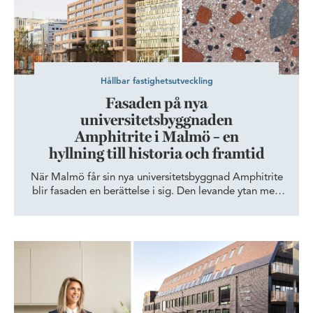
Hållbar fastighetsutveckling
Fasaden på nya
universitetsbyggnaden
Amphitrite i Malmö – en
hyllning till historia och framtid
När Malmö får sin nya universitetsbyggnad Amphitrite
blir fasaden en berättelse i sig. Den levande ytan med
återbrukat material förankrar byggnaden i platsens
industriella historia och blickar samtidigt framåt mot
framtidens lärandemiljö.
Ett nytt kontor med alla rätt – Poolia Malmö trivs i hemtrevliga