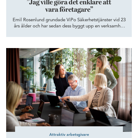
”Jag ville göra det enklare att
vara företagare”
Emil Rosenlund grundade ViPo Säkerhetstjänster vid 23
års ålder och har sedan dess byggt upp en verksamhet
med fokus på bolagsbevakning, brandsäkerhet och
kreditbevakning. Idag har företaget 14 anställda och
sitter i Wihlborgs ikoniska kontorshus Svea med utsikt
Vägar till arbetsglädje
över centrala Helsingborg. Här fortsätter verksamheten
att utvecklas i takt med Helsingborgs näringsliv.
Attraktiv arbetsgivare