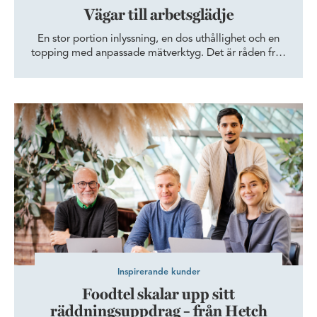
Vägar till arbetsglädje
En stor portion inlyssning, en dos uthållighet och en
topping med anpassade mätverktyg. Det är råden från
några av de företag som utsetts till Skånes bästa
arbetsplatser av Great Place to Work.
Foodtel skalar upp sitt räddningsuppdrag – från Hetch ut i värld
Inspirerande kunder
Foodtel skalar upp sitt
räddningsuppdrag – från Hetch