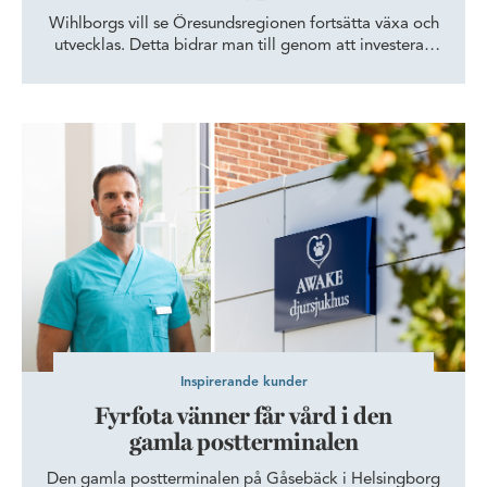
Wihlborgs vill se Öresundsregionen fortsätta växa och
utvecklas. Detta bidrar man till genom att investera i
innovationskluster där morgondagens framgångsrika
företag slår rot, frodas och bidrar till viktig
samhällsutveckling.
Fyrfota vänner får vård i den gamla postterminalen
Inspirerande kunder
Fyrfota vänner får vård i den
gamla postterminalen
Den gamla postterminalen på Gåsebäck i Helsingborg