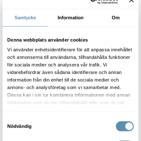
Samtycke
Information
Om
Stad & region
Spaces tar plats i Vista – tillför
Denna webbplats använder cookies
service i världsklass
Vi använder enhetsidentifierare för att anpassa innehållet
och annonserna till användarna, tillhandahålla funktioner
Det finns Spaces-center i New York City, Sydney,
London – och snart i Hyllie. Här ska den globala
för sociala medier och analysera vår trafik. Vi
kontorsaktören International Workplace Group (IWG)
vidarebefordrar även sådana identifierare och annan
erbjuda flexibla arbetsplatser, sociala möten och riktigt
information från din enhet till de sociala medier och
gott kaffe.
annons- och analysföretag som vi samarbetar med.
GB Foods sätter smak på vardagen – nytt kontor möjliggör tillv
Dessa kan i sin tur kombinera informationen med annan
information som du har tillhandahållit eller som de har
samlat in när du har använt deras tjänster.
Samtyckesval
Nödvändig