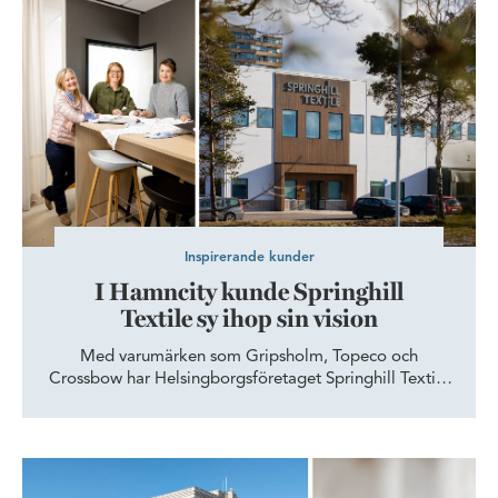
I Hamncity kunde Springhill Textile sy ihop sin vision
Inspirerande kunder
I Hamncity kunde Springhill
Textile sy ihop sin vision
Med varumärken som Gripsholm, Topeco och
Crossbow har Helsingborgsföretaget Springhill Textile
en självklar plats i svenskarnas garderober och
linneskåp. Produkterna utvecklas här, på huvudkontoret
i Hamncity. – Vi är stolta över att ta hit kunder och
Framtidens arbetsliv – redan vardag i Hyllie
leverantörer, säger designern Maria Bannura.