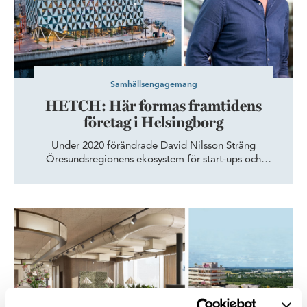
Samhällsengagemang
HETCH: Här formas framtidens
företag i Helsingborg
Under 2020 förändrade David Nilsson Sträng
Öresundsregionens ekosystem för start-ups och
innovation genom att etablera tech-hubben HETCH. I
Wihlborgs kontorshus, Prisma, i Oceanhamnen
skapade han en ny mötesplats för entreprenörer och
Spaces tar plats i Vista – tillför service i världsklass
innovatörer med banbrytande affärsidéer.