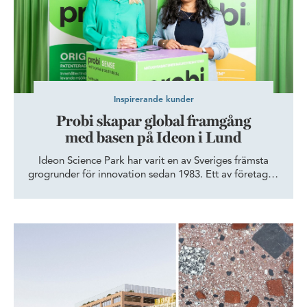
Inspirerande kunder
Probi skapar global framgång
med basen på Ideon i Lund
Ideon Science Park har varit en av Sveriges främsta
grogrunder för innovation sedan 1983. Ett av företagen
som har fått vingar här är probiotikaexpertern Probi. –
Vår historia på Ideon skapar kredibilitet både i Sverige
och utomlands, säger HR- och hållbarhetschefen
Fasaden på nya universitetsbyggnaden Amphitrite i Malmö – en hyl
Basudha Bhattarai Johansson..