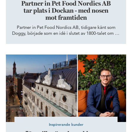
Partner in Pet Food Nordics AB
tar plats i Dockan - med nosen
mot framtiden
Partner in Pet Food Nordics AB, tidigare känt som
Doggy, började som en idé i slutet av 1800-talet om att
ta vara på spillet från en havregrynskvarn i Vårgårda.
Idag är PPF Sveriges största tillverkare av hund- och
kattmat. I sitt nya kontor i Dockan, Malmö, har de nu
”Jag ville göra det enklare att vara företagare”
samlat alla kommersiella funktioner som ska hjälpa
bolaget att fortsätta växa.
Inspirerande kunder