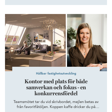
lokalkontor och 1 200 medarbetare. Med den femton
år långa hyrestiden i åtanke har Sven Samberg,
Strategic Real Estate Manager, och hans kollegor
Kontor med plats för både samverkan och fokus - en konkurrens
arbetat för att få till ett flexibelt, framtidssäkrat kontor.
Hållbar fastighetsutveckling
Kontor med plats för både
samverkan och fokus - en
konkurrensfördel
Teamsmötet tar du vid skrivbordet, mejlen betas av
från favoritfåtöljen. Koppen kaffe dricker du på