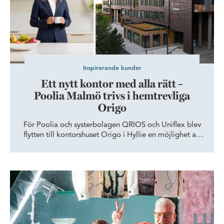
Inspirerande kunder
Ett nytt kontor med alla rätt –
Poolia Malmö trivs i hemtrevliga
Origo
För Poolia och systerbolagen QRIOS och Uniflex blev
flytten till kontorshuset Origo i Hyllie en möjlighet att
skapa en arbetsplats som både inspirerar internt och
imponerar externt. – Vi hoppas och tror att vårt nya
kontor kommer att generera fler samarbeten, säger
Kommunikationsbyrån Lucky Nation skapar en kreativ oas mitt 
Erica Patel på Poolia Malmö.