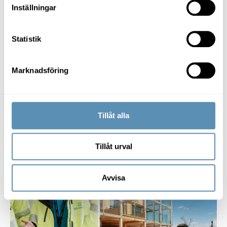
Inställningar
Inspirerande kunder
Statistik
GB Foods sätter smak på
vardagen – nytt kontor möjliggör
Marknadsföring
tillväxt
En välkomnande kaffehörna, ett provkök där kunder
och kollegor kan testa nya produkter och ett läge som
kopplar ihop Sverigekontoret med resten av världen.
Tillåt alla
GB Foods känner sig hemma i sina nya lokaler vid
Lund C.
Valen som gör skillnad för klimatet
Tillåt urval
Avvisa