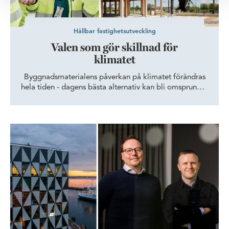
Hållbar fastighetsutveckling
Valen som gör skillnad för
klimatet
Byggnadsmaterialens påverkan på klimatet förändras
hela tiden - dagens bästa alternativ kan bli omsprunget
imorgon. I Science Village i Lund har Wihlborgs ett
bevis på att rätt material på rätt plats och i rätt mängd
är det som gör störst skillnad för klimatpåverkan.
Bisqo fortsätter uppåt i Prisma