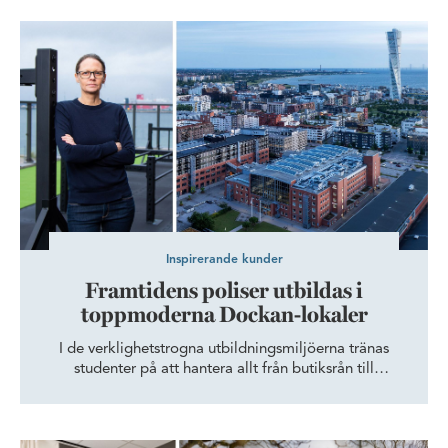
expansionsvänliga Värjan 13.
Framtidens poliser utbildas i toppmoderna Dockan-lokaler
Inspirerande kunder
Framtidens poliser utbildas i
toppmoderna Dockan-lokaler
I de verklighetstrogna utbildningsmiljöerna tränas
studenter på att hantera allt från butiksrån till
krogbråk. I Wihlborgs lokaler har Malmö universitet
format en polisutbildning för framtiden.