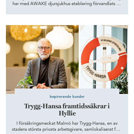
har med AWAKE djursjukhus etablering förvandlats till
ett nytt akutsjukhus för hundar och katter. Det
geografiska läget, stadsdelens potential och regionens
behov av specialistkompetens inom djursjukvård var
Trygg-Hansa framtidssäkrar i Hyllie
några av anledningarna bakom etableringen.
Inspirerande kunder
Trygg-Hansa framtidssäkrar i
Hyllie
I försäkringsmeckat Malmö har Trygg-Hansa, en av
stadens största privata arbetsgivare, samlokaliserat fem