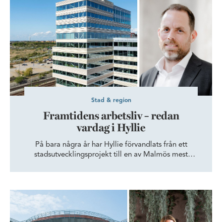
Stad & region
Framtidens arbetsliv – redan
vardag i Hyllie
På bara några år har Hyllie förvandlats från ett
stadsutvecklingsprojekt till en av Malmös mest
dynamiska stadsdelar. Här möts moderna kontor,
smidiga kommunikationer och pulserande stadsliv – en
kombination som lockar allt fler företag.
Knowit växer på Ideon i Lund: ”Självklart att sitta kvar i Node”