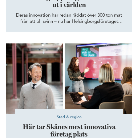
ut i världen
Deras innovation har redan räddat över 300 ton mat
från att bli svinn – nu har Helsingborgsföretaget
Foodtel siktet inställt på uppskalning. Med sin bas på
techhubben Hetch är förutsättningarna särskilt goda.
Här tar Skånes mest innovativa företag plats
Stad & region
Här tar Skånes mest innovativa
företag plats