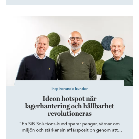
balkongen under en välbehövlig mikropaus. När Origo
byggdes tog Wihlborgs inspiration från
hemmakontoret.
Ideon hotspot när lagerhantering och hållbarhet revolutioneras
Inspirerande kunder
Ideon hotspot när
lagerhantering och hållbarhet
revolutioneras
”En SiB Solutions-kund sparar pengar, värnar om
miljön och stärker sin affärsposition genom att
tillhandahålla fler och fler prickfria leveranser i rätt tid.