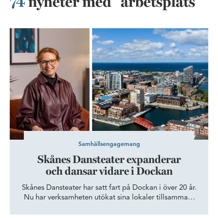
74
nyheter med "arbetsplats"
Skånes Dansteater expanderar och dansar vidare i Dockan
Samhällsengagemang
Skånes Dansteater expanderar
och dansar vidare i Dockan
Skånes Dansteater har satt fart på Dockan i över 20 år.
Nu har verksamheten utökat sina lokaler tillsammans
med Wihlborgs, för att ge fler dansare och besökare
tillgång till Öresundsregionens epicentrum för dans.