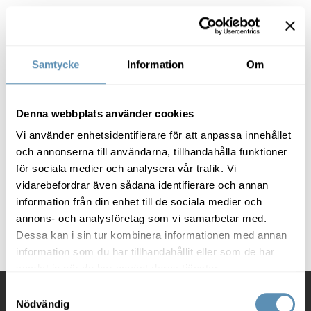
där ingenting lämnats åt slumpen.
Samtycke
Information
Om
Nyfiken på våra
pressmeddelanden?
Denna webbplats använder cookies
Här hittar du våra
Vi använder enhetsidentifierare för att anpassa innehållet
pressmeddelanden samt bildbank
och annonserna till användarna, tillhandahålla funktioner
för nedladdning av pressbilder och
logotyper.
för sociala medier och analysera vår trafik. Vi
vidarebefordrar även sådana identifierare och annan
Gå till pressrum
information från din enhet till de sociala medier och
annons- och analysföretag som vi samarbetar med.
Dessa kan i sin tur kombinera informationen med annan
information som du har tillhandahållit eller som de har
samlat in när du har använt deras tjänster.
Samtyckesval
Kontakt
Nödvändig