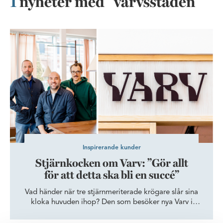
1
nyheter med "varvsstaden"
Stjärnkocken om Varv: ”Gör allt för att detta ska bli en succé”
Inspirerande kunder
Stjärnkocken om Varv: ”Gör allt
för att detta ska bli en succé”
Vad händer när tre stjärnmeriterade krögare slår sina
kloka huvuden ihop? Den som besöker nya Varv i
Media Evolution får se – men räkna med ambitiösa
lunchrätter ackompanjerade av bageridoft och en miljö