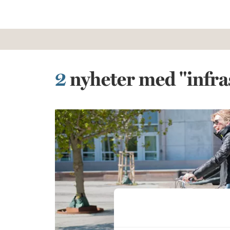
2
nyheter med "infra
Malmö Works – för schysstare jobbresor