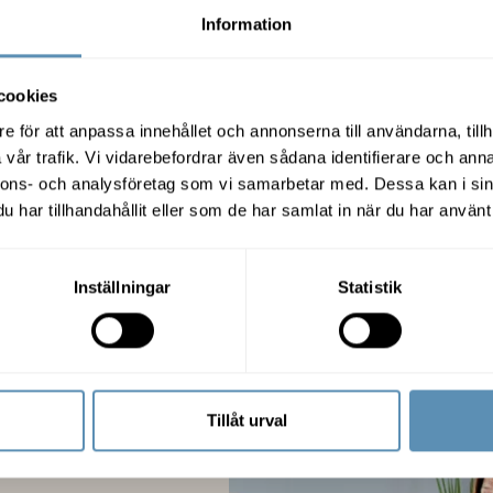
Information
g
cookies
are jobbresor
Nu planerar v
e för att anpassa innehållet och annonserna till användarna, tillh
vår trafik. Vi vidarebefordrar även sådana identifierare och anna
rivs av nio pilotföretag
nnons- och analysföretag som vi samarbetar med. Dessa kan i sin
afiken. Målet är att i
Med mindre än ett år kv
har tillhandahållit eller som de har samlat in när du har använt 
ningar som kan vara ett
och ESS står klar bör
ödiga arbetsresor. En stad
Ideontorget ta form. M
 och reser kollektivt och
Wihlborgs en unik m
Inställningar
Statistik
och rörelse.
närliggande miljön. Inno
är några av sakerna
pla
Tillåt urval
å