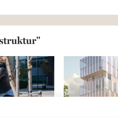
struktur"
Nu planerar vi för framtide