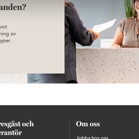
anden?
amt
ning av
yper.
esgäst och
Om oss
erantör
Jobba hos oss