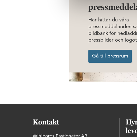
pressmeddel
Här hittar du våra
pressmeddelanden s
bildbank för nedladd
pressbilder och logot
Gå till pressrum
Kontakt
Hyr
lev
Wihlborgs Fastigheter AB