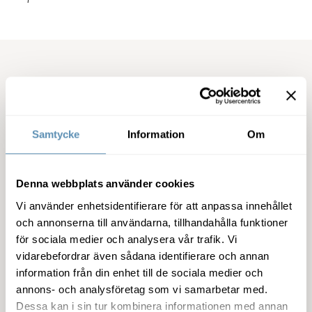
Kontaktinformation
För ytterligare information kontakta:
Samtycke
Information
Om
Ulrika Hallengren, vd, 040-690 57 95
Arvid Liepe, ekonomi- och finanschef, 040-690 57 31
Denna webbplats använder cookies
Vi använder enhetsidentifierare för att anpassa innehållet
och annonserna till användarna, tillhandahålla funktioner
Relaterade filer
för sociala medier och analysera vår trafik. Vi
vidarebefordrar även sådana identifierare och annan
Wihlborgs bokslutskommuniké 2022 (pdf)
information från din enhet till de sociala medier och
annons- och analysföretag som vi samarbetar med.
Pressmeddelande (pdf)
Dessa kan i sin tur kombinera informationen med annan