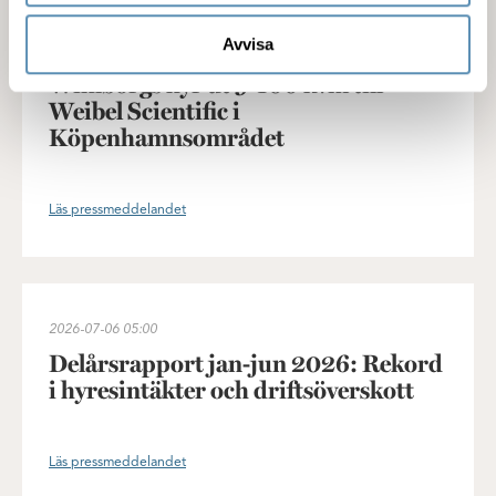
Wihlborgs hyr ut 9 400 kvm till Weibel Scientific i Köpenhamns
Avvisa
2026-07-07
05:30
Wihlborgs hyr ut 9 400 kvm till
Weibel Scientific i
Köpenhamnsområdet
Läs pressmeddelandet
Delårsrapport jan-jun 2026: Rekord i hyresintäkter och driftsöver
2026-07-06
05:00
Delårsrapport jan-jun 2026: Rekord
i hyresintäkter och driftsöverskott
Läs pressmeddelandet