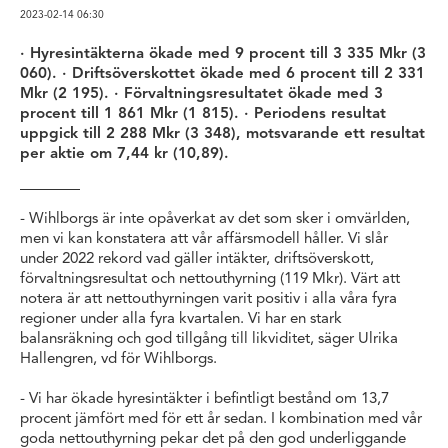
2023-02-14
06:30
· Hyresintäkterna ökade med 9 procent till 3 335 Mkr (3
060). · Driftsöverskottet ökade med 6 procent till 2 331
Mkr (2 195). · Förvaltningsresultatet ökade med 3
procent till 1 861 Mkr (1 815). · Periodens resultat
uppgick till 2 288 Mkr (3 348), motsvarande ett resultat
per aktie om 7,44 kr (10,89).
- Wihlborgs är inte opåverkat av det som sker i omvärlden,
men vi kan konstatera att vår affärsmodell håller. Vi slår
under 2022 rekord vad gäller intäkter, driftsöverskott,
förvaltningsresultat och nettouthyrning (119 Mkr). Värt att
notera är att nettouthyrningen varit positiv i alla våra fyra
regioner under alla fyra kvartalen. Vi har en stark
balansräkning och god tillgång till likviditet, säger Ulrika
Hallengren, vd för Wihlborgs.
- Vi har ökade hyresintäkter i befintligt bestånd om 13,7
procent jämfört med för ett år sedan. I kombination med vår
goda nettouthyrning pekar det på den god underliggande