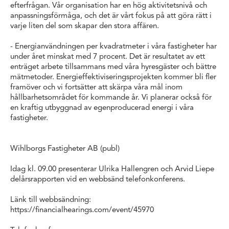
efterfrågan. Vår organisation har en hög aktivitetsnivå och
anpassningsförmåga, och det är vårt fokus på att göra rätt i
varje liten del som skapar den stora affären.
- Energianvändningen per kvadratmeter i våra fastigheter har
under året minskat med 7 procent. Det är resultatet av ett
enträget arbete tillsammans med våra hyresgäster och bättre
mätmetoder. Energieffektiviseringsprojekten kommer bli fler
framöver och vi fortsätter att skärpa våra mål inom
hållbarhetsområdet för kommande år. Vi planerar också för
en kraftig utbyggnad av egenproducerad energi i våra
fastigheter.
Wihlborgs Fastigheter AB (publ)
Idag kl. 09.00 presenterar Ulrika Hallengren och Arvid Liepe
delårsrapporten vid en webbsänd telefonkonferens.
Länk till webbsändning:
https://financialhearings.com/event/45970