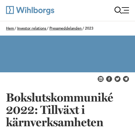
Öppna
Du är här:
Hem
/
Investor relations
/
Pressmeddelanden
/
2023
Dela på LinkedIn
Dela på Fac
Dela på 
Skic
Bokslutskommuniké
2022: Tillväxt i
kärnverksamheten