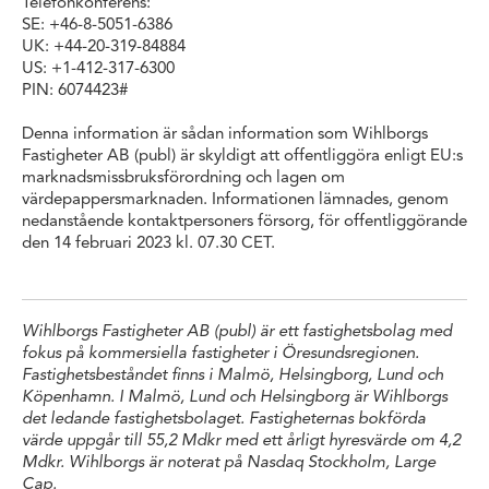
Telefonkonferens:
SE: +46-8-5051-6386
UK: +44-20-319-84884
US: +1-412-317-6300
PIN: 6074423#
Denna information är sådan information som Wihlborgs
Fastigheter AB (publ) är skyldigt att offentliggöra enligt EU:s
marknadsmissbruksförordning och lagen om
värdepappersmarknaden. Informationen lämnades, genom
nedanstående kontakt­personers försorg, för offentliggörande
den 14 februari 2023 kl. 07.30 CET.
Wihlborgs Fastigheter AB (publ) är ett fastighetsbolag med
fokus på kommersiella fastigheter i Öresundsregionen.
Fastighetsbeståndet finns i Malmö, Helsingborg, Lund och
Köpenhamn. I Malmö, Lund och Helsingborg är Wihlborgs
det ledande fastighetsbolaget. Fastigheternas bokförda
värde uppgår till 55,2 Mdkr med ett årligt hyresvärde om 4,2
Mdkr. Wihlborgs är noterat på Nasdaq Stockholm, Large
Cap.