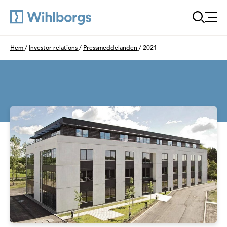
Öppna
Du är här:
Hem
/
Investor relations
/
Pressmeddelanden
/
2021