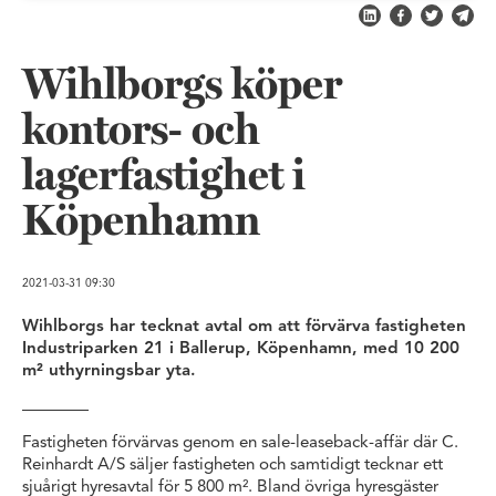
Dela på LinkedIn
Dela på Fac
Dela på 
Skic
Wihlborgs köper
kontors- och
lagerfastighet i
Köpenhamn
2021-03-31
09:30
Wihlborgs har tecknat avtal om att förvärva fastigheten
Industriparken 21 i Ballerup, Köpenhamn, med 10 200
m² uthyrningsbar yta.
Fastigheten förvärvas genom en sale-leaseback-affär där C.
Reinhardt A/S säljer fastigheten och samtidigt tecknar ett
sjuårigt hyresavtal för 5 800 m². Bland övriga hyresgäster