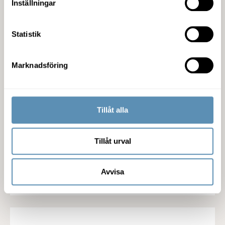
bestånd i södra Sverige godkänns av
Inställningar
Konkurrensverket
Statistik
Läs pressmeddelandet
Marknadsföring
Wihlborgs hyr ut 9 400 kvm till Weibel Scientific i Köpenhamns
2026-07-07
05:30
Tillåt alla
Wihlborgs hyr ut 9 400 kvm till
Weibel Scientific i
Köpenhamnsområdet
Tillåt urval
Avvisa
Läs pressmeddelandet
Delårsrapport jan-jun 2026: Rekord i hyresintäkter och driftsöver