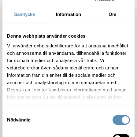
Samtycke
Information
Om
Relaterade filer
Denna webbplats använder cookies
Pressmeddelande (pdf)
(pdf)
Vi använder enhetsidentifierare för att anpassa innehållet
och annonserna till användarna, tillhandahålla funktioner
för sociala medier och analysera vår trafik. Vi
vidarebefordrar även sådana identifierare och annan
information från din enhet till de sociala medier och
annons- och analysföretag som vi samarbetar med.
Dessa kan i sin tur kombinera informationen med annan
Senaste pressmeddelanden
information som du har tillhandahållit eller som de har
samlat in när du har använt deras tjänster.
Wihlborgs förvärv av Castellums bestånd i södra Sverige godkä
Samtyckesval
Nödvändig
2026-07-28
13:00
Wihlborgs förvärv av Castellums