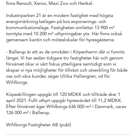
finns Renault, Xerox, Maxi Zoo och Henkel.
Industriparken 21 är en modern fastighet med högsta
energimärkning belägen på bra exponerings- och
kommunikationsläge. Fastigheten omfattar 13 900 m²
tomtyta med 10 200 m² uthyrningsbar yta. Här finns också
gemensam kantin och möteslokaler för hyresgästerna.
- Ballerup är ett av de områden i Köpenhamn där vi funnits
längst. Vi har sedan tidigare tio fastigheter här och genom
förvärvet ökar vi vårt fokus ytterligare samtidigt som vi
skapar vi nya möjligheter för tillväxt och utveckling för både
oss och våra kunder, säger Ulrika Hallengren, vd för
Wihlborgs.
Köpeskillingen uppgår till 120 MDKK och tillträde sker 1
april 2021. Fullt uthyrt uppgår hyresvärdet till 11,2 MDKK.
Efter förvärvet äger Wihlborgs 636 000 m² i Danmark, varav
126 000 m² i Ballerup.
Wihlborgs Fastigheter AB (publ)