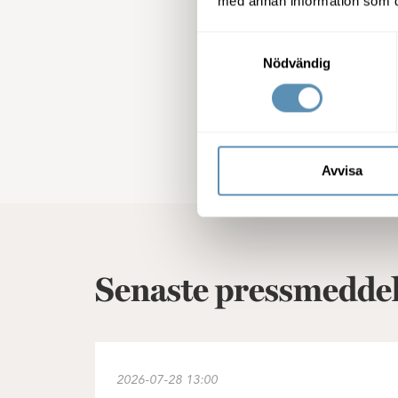
med annan information som du 
Anders Jarl, VD, 040-690 57 
Margareta Lantz, kommunikat
Samtyckesval
12
Nödvändig
Avvisa
Senaste pressmedde
Wihlborgs förvärv av Castellums bestånd i s
2026-07-28
13:00