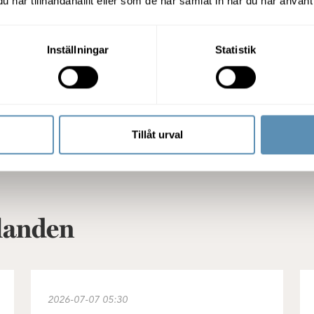
har tillhandahållit eller som de har samlat in när du har använt 
10
Press release in
ionschef, 0733-71 17
20160413-Wih
Inställningar
Statistik
Helsingborg
Tillåt urval
landen
ödra Sverige godkänns av Konkurrensverket
Wihlborgs hyr ut 9 400 kvm till Weibel Scientific i 
De
2026-07-07
05:30