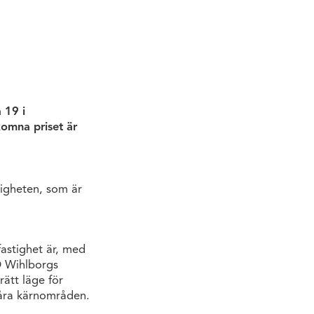
 19 i
komna priset är
tigheten, som är
fastighet är, med
VD Wihlborgs
rätt läge för
våra kärnområden.