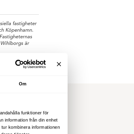
iella fastigheter
 och Köpenhamn.
Fastigheternas
 Wihlborgs är
Om
andahålla funktioner för
n information från din enhet
ler
 tur kombinera informationen