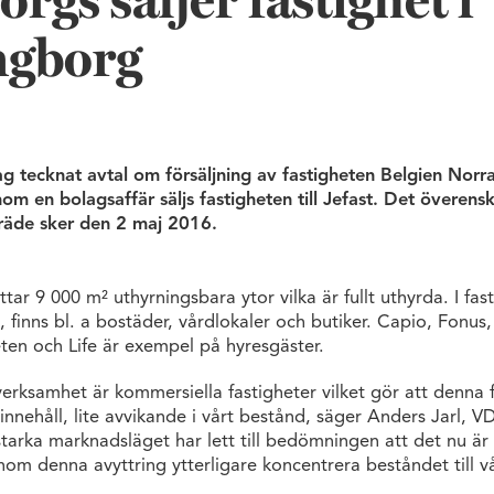
rgs säljer fastighet i
ngborg
g tecknat avtal om försäljning av fastigheten Belgien Norra
m en bolagsaffär säljs fastigheten till Jefast. Det överens
räde sker den 2 maj 2016.
tar 9 000 m² uthyrningsbara ytor vilka är fullt uthyrda. I fas
, finns bl. a bostäder, vårdlokaler och butiker. Capio, Fonus,
en och Life är exempel på hyresgäster.
erksamhet är kommersiella fastigheter vilket gör att denna 
sinnehåll, lite avvikande i vårt bestånd, säger Anders Jarl, 
starka marknadsläget har lett till bedömningen att det nu är 
nom denna avyttring ytterligare koncentrera beståndet till 