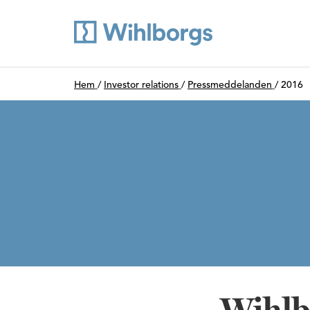
Du är här:
Hem
/
Investor relations
/
Pressmeddelanden
/
2016