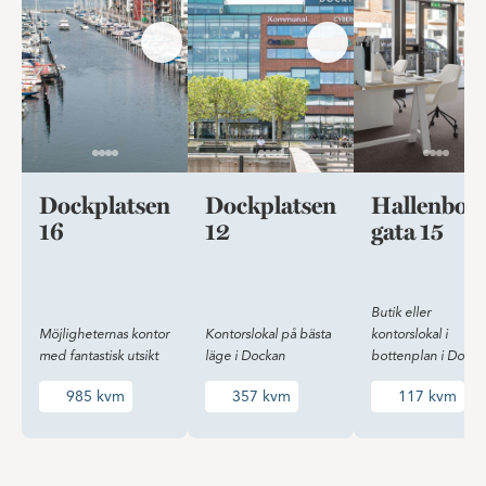
Dockplatsen
Dockplatsen
Hallenbor
16
12
gata 15
Butik eller
Möjligheternas kontor
Kontorslokal på bästa
kontorslokal i
med fantastisk utsikt
läge i Dockan
bottenplan i Docka
985 kvm
357 kvm
117 kvm