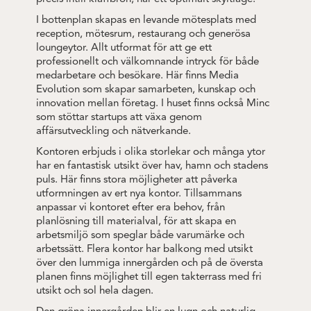
I bottenplan skapas en levande mötesplats med
reception, mötesrum, restaurang och generösa
loungeytor. Allt utformat för att ge ett
professionellt och välkomnande intryck för både
medarbetare och besökare. Här finns Media
Evolution som skapar samarbeten, kunskap och
innovation mellan företag. I huset finns också Minc
som stöttar startups att växa genom
affärsutveckling och nätverkande.
Kontoren erbjuds i olika storlekar och många ytor
har en fantastisk utsikt över hav, hamn och stadens
puls. Här finns stora möjligheter att påverka
utformningen av ert nya kontor. Tillsammans
anpassar vi kontoret efter era behov, från
planlösning till materialval, för att skapa en
arbetsmiljö som speglar både varumärke och
arbetssätt. Flera kontor har balkong med utsikt
över den lummiga innergården och på de översta
planen finns möjlighet till egen takterrass med fri
utsikt och sol hela dagen.