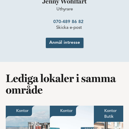
Jenny Wohlfart
Uthyrare
070-489 86 82
Skicka e-post
Anmäl intresse
Lediga lokaler i samma
område
Möjligheternas kontor med fantastisk utsikt
Kontorslokal på bästa läge i
Butik e
Kontor
Kontor
Kontor
Butik