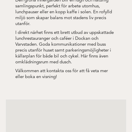
Den gröna innergården blir en lugn och naturlig
samlingspunkt, perfekt för arbete utomhus,
lunchpauser eller en kopp kaffe i solen. En rofylld
miljö som skapar balans mot stadens liv precis
utanför.
I direkt närhet finns ett brett utbud av uppskattade
lunchrestauranger och caféer i Dockan och
Varvstaden. Goda kommunikationer med buss
precis utanför huset samt parkeringsmöjligheter i
källarplan för både bil och cykel. Här finns även
omklädningsrum med dusch.
Välkommen att kontakta oss för att få veta mer
eller boka en visning!