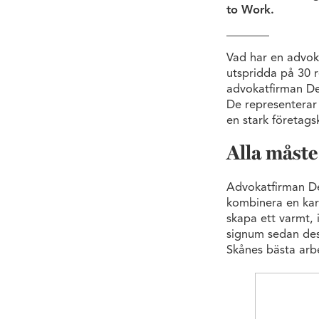
to Work.
Vad har en advo
utspridda på 30
advokatfirman D
De representerar
en stark företagsk
Alla måste 
Advokatfirman De
kombinera en karr
skapa ett varmt, 
signum sedan dess
Skånes bästa arb