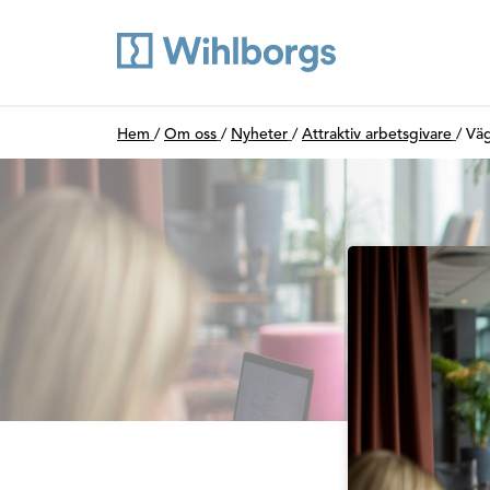
Du är här:
Hem
/
Om oss
/
Nyheter
/
Attraktiv arbetsgivare
/
Väg