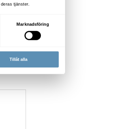
deras tjänster.
 har
er.
Marknadsföring
tra viktigt att
tverktyg.
större, en
Tillåt alla
tycker att den
ultat, säger