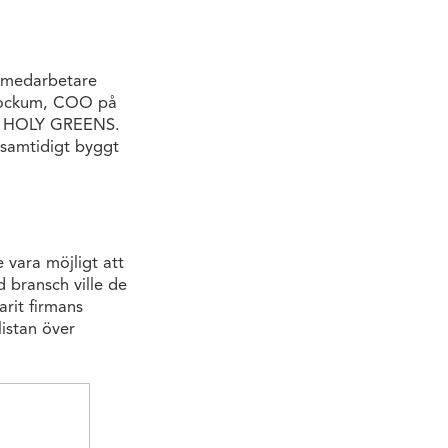
 medarbetare
 Kockum, COO på
på HOLY GREENS.
 samtidigt byggt
vara möjligt att
d bransch ville de
arit firmans
listan över