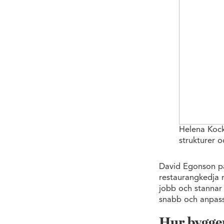
Helena Kock
strukturer o
David Egonson på
restaurangkedja m
jobb och stannar 
snabb och anpass
Hur bygger