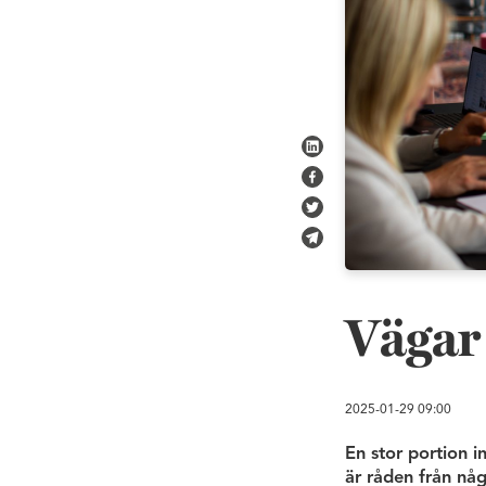
Dela på LinkedIn
Dela på Facebook
Dela på Twitter
Skicka via e-post
Vägar 
2025-01-29
09:00
En stor portion 
är råden från någ