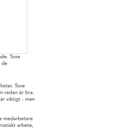
nde. Tove
å de
heter. Tove
om redan är bra.
är viktigt - men
na medarbetare
matiskt arbete,