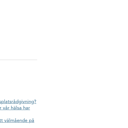
splatsrådgivning?
r vår hälsa har
itt välmående på