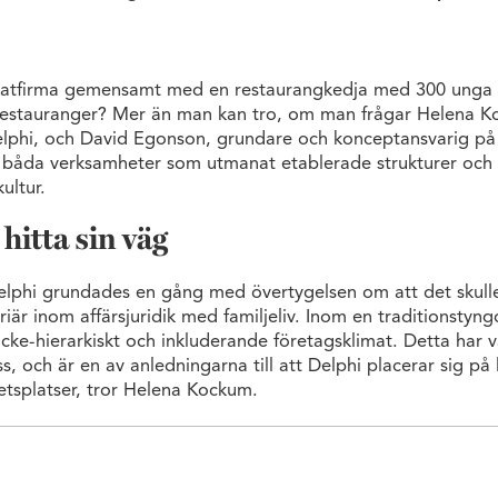
katfirma gemensamt med en restaurangkedja med 300 unga
 restauranger? Mer än man kan tro, om man frågar Helena
elphi, och David Egonson, grundare och konceptansvarig 
 båda verksamheter som utmanat etablerade strukturer och
ultur.
hitta sin väg
lphi grundades en gång med övertygelsen om att det skulle 
iär inom affärsjuridik med familjeliv. Inom en traditionstyng
icke-hierarkiskt och inkluderande företagsklimat. Detta har v
, och är en av anledningarna till att Delphi placerar sig på 
etsplatser, tror Helena Kockum.