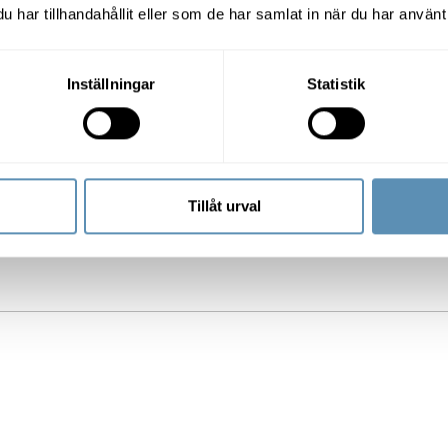
har tillhandahållit eller som de har samlat in när du har använt 
son är grundare och konceptansvarig på HOLY GREENS som
att skapa en familjär känsla på var och en av sina restaurang
Inställningar
Statistik
n understryker vikten av att lyssna. Han menar att det är ex
etarna värderar och vill ha, innan man införskaffar olika mä
verskattade jag nog betydelsen av att vara en del av något 
Tillåt urval
flesta som jobbar hos oss ser sin tillhörighet i sin grupp och 
ktigast av allt. Så nu satsar vi mycket på det, med goda res