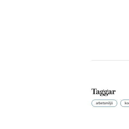
Taggar
arbetsmiljö
ko