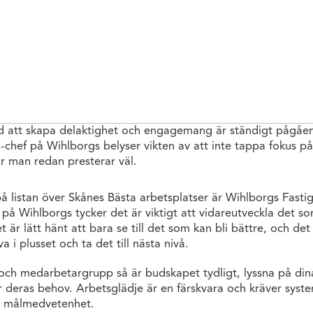
 att skapa delaktighet och engagemang är ständigt pågåe
-chef på Wihlborgs belyser vikten av att inte tappa fokus p
 man redan presterar väl.
å listan över Skånes Bästa arbetsplatser är Wihlborgs Fastig
 på Wihlborgs tycker det är viktigt att vidareutveckla det s
är lätt hänt att bara se till det som kan bli bättre, och det 
a i plusset och ta det till nästa nivå.
och medarbetargrupp så är budskapet tydligt, lyssna på di
r deras behov. Arbetsglädje är en färskvara och kräver syste
 målmedvetenhet.