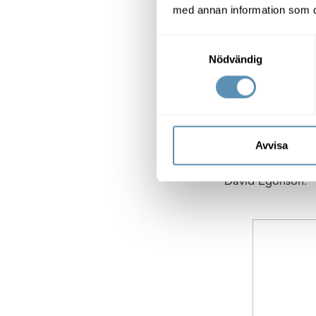
med annan information som du 
David Egon
Samtyckesval
arbetat för 
Nödvändig
Även David Egonso
förstå vad medarb
– I begynnelsen ö
Avvisa
hälsorörelse. De 
gemenskapen är vi
David Egonson.