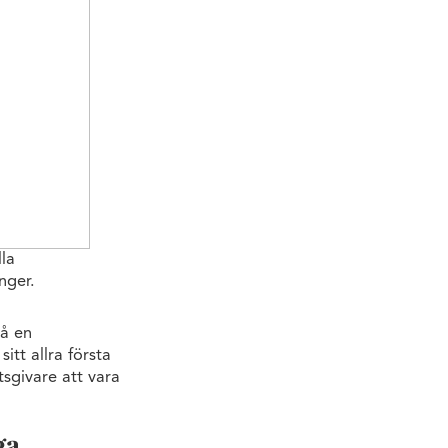
la
nger.
på en
itt allra första
tsgivare att vara
ga