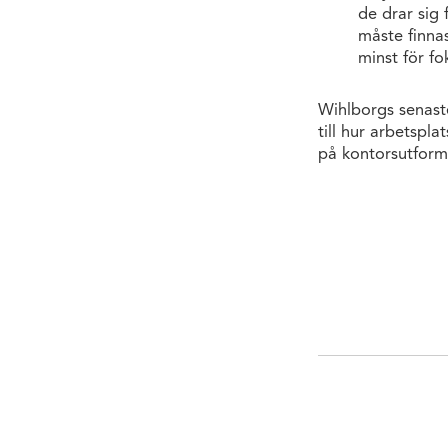
de drar sig 
måste finna
minst för fo
Wihlborgs senas
till hur arbetspl
på kontorsutform