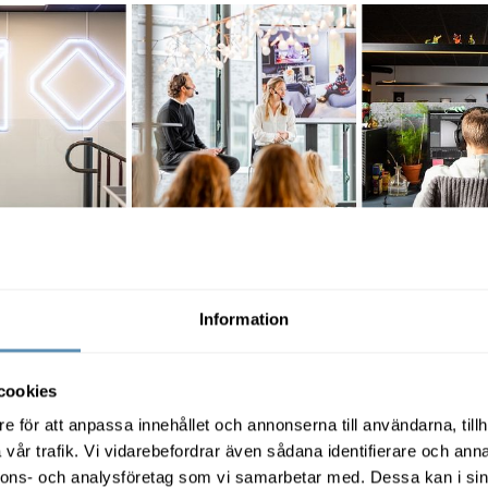
ractive uppmuntras medarbetarna att ta med sig personliga f
ör att skapa en inspirerande hemmakänsla och locka till spä
Information
edegaard Mondahl, Studio Manager 
e, ett av Malmös ledande spelbolag:
cookies
e för att anpassa innehållet och annonserna till användarna, tillh
 känsla: Vi har en nordisk touch på alla våra kontor interna
vår trafik. Vi vidarebefordrar även sådana identifierare och anna
al flavour” så att man ändå märker av var man befinner sig.
nnons- och analysföretag som vi samarbetar med. Dessa kan i sin