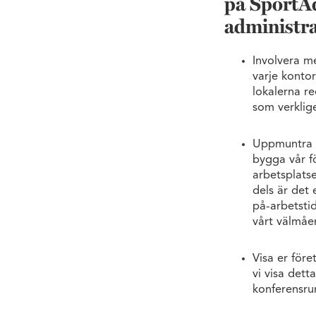
på SportAd
administra
Involvera m
varje kontor
lokalerna re
som verklige
Uppmuntra ti
bygga vår f
arbetsplats
dels är det 
på-arbetstid
vårt välmåe
Visa er före
vi visa dett
konferensru