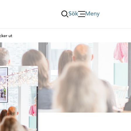
Sök
Meny
Öppna Meny
cker ut