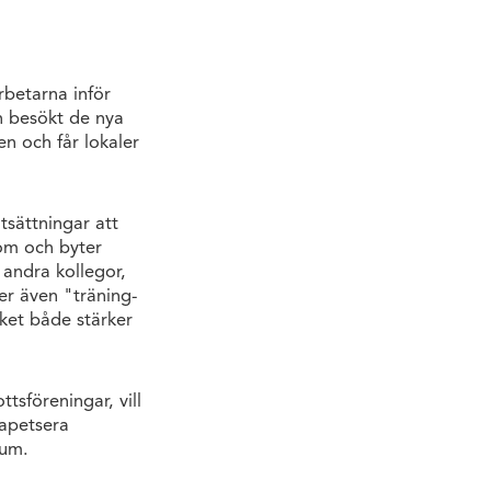
rbetarna inför
ch besökt de nya
en och får lokaler
tsättningar att
om och byter
 andra kollegor,
der även "träning-
lket både stärker
tsföreningar, vill
tapetsera
rum.