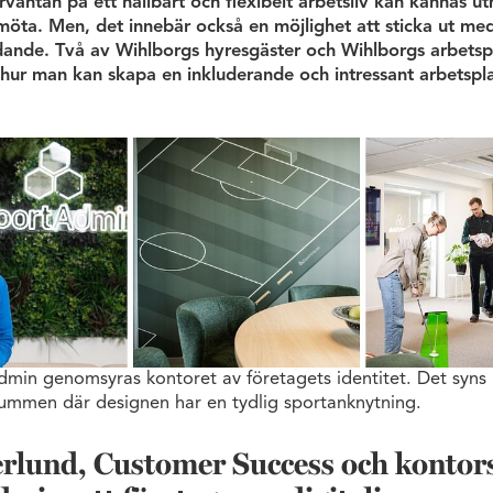
rväntan på ett hållbart och flexibelt arbetsliv kan kännas 
möta. Men, det innebär också en möjlighet att sticka ut med
dande. Två av Wihlborgs hyresgäster och Wihlborgs arbetsp
 hur man kan skapa en inkluderande och intressant arbetspla
min genomsyras kontoret av företagets identitet. Det syns
rummen där designen har en tydlig sportanknytning.
rlund, Customer Success och kontor