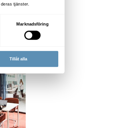
inte relationen
deras tjänster.
 inspirerar dem
Marknadsföring
 Föremålen säger
egorna.
som vi sysslar med
erna utrymmen som
Tillåt alla