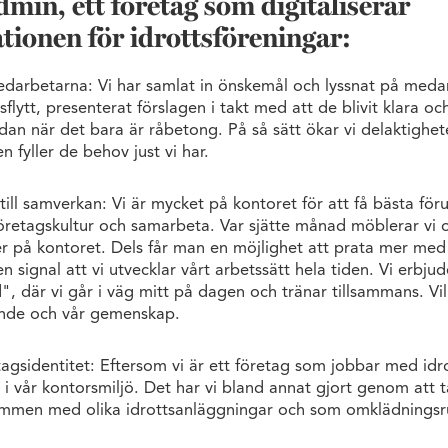
min, ett företag som digitaliserar
tionen för idrottsföreningar:
edarbetarna: Vi har samlat in önskemål och lyssnat på meda
sflytt, presenterat förslagen i takt med att de blivit klara o
dan när det bara är råbetong. På så sätt ökar vi delaktighet
n fyller de behov just vi har.
ll samverkan: Vi är mycket på kontoret för att få bästa föru
öretagskultur och samarbeta. Var sjätte månad möblerar vi 
er på kontoret. Dels får man en möjlighet att prata mer med
en signal att vi utvecklar vårt arbetssätt hela tiden. Vi erbju
", där vi går i väg mitt på dagen och tränar tillsammans. Vi
nde och vår gemenskap.
tagsidentitet: Eftersom vi är ett företag som jobbar med idrot
a i vår kontorsmiljö. Det har vi bland annat gjort genom att 
mmen med olika idrottsanläggningar och som omklädnings