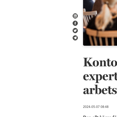
Dela på LinkedIn
Dela på Facebook
Dela på Twitter
Skicka via e-post
Kontor
expert
arbets
2024-05-07
08:48