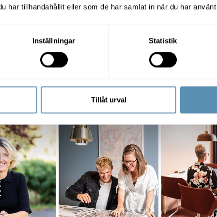
e, kreativ och hemtrevlig miljö med max 150 personer så att 
har tillhandahållit eller som de har samlat in när du har använt 
a går om miste.
t: Våra anställda uppmuntras att ta med sig egna saker som
Inställningar
Statistik
et. Sagan om ringen-svärd, Peter Pan-figurer, vad som helst!
s själva och leder till spännande samtal och idéer med koll
: Våra utrymmen ska kunna användas på flera olika sätt efter
. Vi har platser för fest och massor av gäster men också int
Tillåt urval
av helt för att garantera koncentration och sekretess.