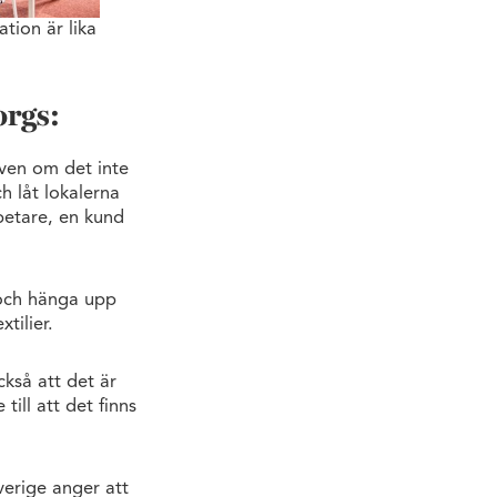
tion är lika
orgs:
även om det inte
h låt lokalerna
betare, en kund
och hänga upp
tilier.
ckså att det är
ill att det finns
verige anger att