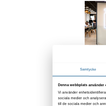
Hos IO Inte
kontoret, f
samtal.
Samtycke
Sandra Sm
Interactiv
Denna webbplats använder 
Vi använder enhetsidentifierar
Välkomnande
sociala medier och analysera 
med en ”lok
till de sociala medier och a