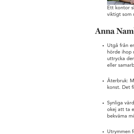
Ett kontor 
viktigt som 
Anna Namb
Utgå från er
hörde ihop m
uttrycka de
eller samar
Återbruk: 
konst. Det 
Synliga värd
okej att ta 
bekväma möb
Utrymmen fö