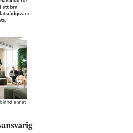
utmanande för
 ett bra
latsrådgivare
ts.
 bland annat
sansvarig