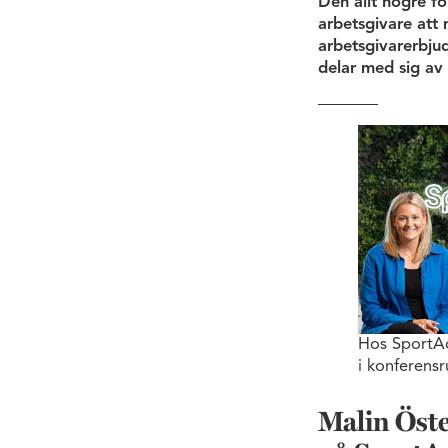
Den allt högre fö
arbetsgivare att 
arbetsgivarerbju
delar med sig av
Hos SportAd
i konferens
Malin Öste