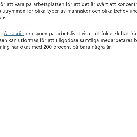
för att vara på arbetsplatsen för att det är svårt att koncent
s utrymmen för olika typer av människor och olika behov un
kus.
te
AI-studie
om synen på arbetslivet visar att fokus skiftat frå
atsen kan utformas för att tillgodose samtliga medarbetares 
ning har ökat med 200 procent på bara några år.