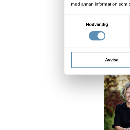
inspirerand
med annan information som du 
till varandr
Samtyckesval
Personlighe
Nödvändig
till kontor
något om os
Flexibilitet
olika saker
Avvisa
kan stängas 