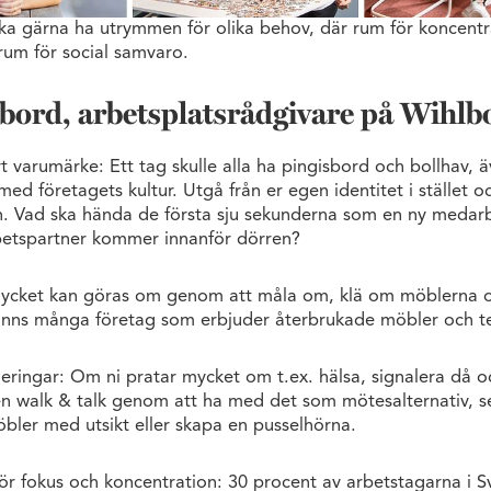
ska gärna ha utrymmen för olika behov, där rum för koncentra
rum för social samvaro.
ord, arbetsplatsrådgivare på Wihlb
t varumärke: Ett tag skulle alla ha pingisbord och bollhav, 
ed företagets kultur. Utgå från er egen identitet i stället oc
n. Vad ska hända de första sju sekunderna som en ny medar
betspartner kommer innanför dörren?
Mycket kan göras om genom att måla om, klä om möblerna 
finns många företag som erbjuder återbrukade möbler och tex
eringar: Om ni pratar mycket om t.ex. hälsa, signalera då o
en walk & talk genom att ha med det som mötesalternativ, se t
ler med utsikt eller skapa en pusselhörna.
r fokus och koncentration: 30 procent av arbetstagarna i S