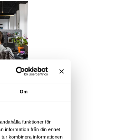
öremål till
nnande
Om
på IO
andahålla funktioner för
tionellt, men
n information från din enhet
 Det ska vara en
 tur kombinera informationen