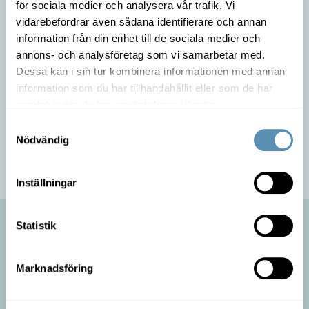
för sociala medier och analysera vår trafik. Vi
vidarebefordrar även sådana identifierare och annan
information från din enhet till de sociala medier och
Wihlborgs har många fastigheter i Fosie och Jägersro, och
annons- och analysföretag som vi samarbetar med.
erbjuder moderna kontor, lager och industrilokaler. Vi deltar
Dessa kan i sin tur kombinera informationen med annan
aktivt i utvecklingen av området och delar den framåtanda
som kännetecknar våra hyresgäster här. Malmö stad har stora
information som du har tillhandahållit eller som de har
planer för Fosie. De närmaste åren kommer området att växa
samlat in när du har använt deras tjänster.
och förtätas för att kunna välkomna ännu fler i gemenskapen.
Samtyckesval
Nödvändig
Våra lokaler Fosie och Jägersro företagsområde
Inställningar
Kontakta oss idag!
Statistik
Vill du veta mer om hur vi tillsammans kan skapa en modern
logistikverksamhet för ditt företag?
Marknadsföring
Cecilia Jönsson