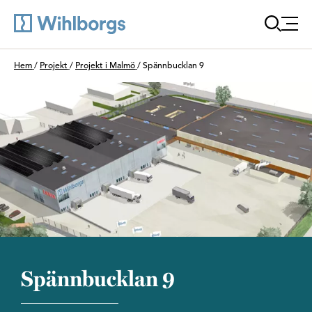
Öppna
Du är här:
Hem
/
Projekt
/
Projekt i Malmö
/
Spännbucklan 9
Spännbucklan 9