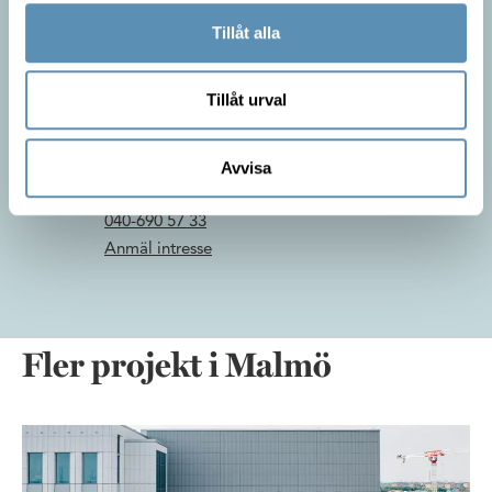
Uthyrare
Tillåt alla
040-661 97 03
Anmäl intresse
Tillåt urval
Jan Andersson
Avvisa
Förvaltare
040-690 57 33
Anmäl intresse
Fler projekt i Malmö
Kvartetten