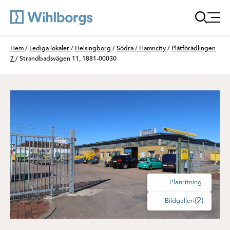
Öppna
Du är här:
Hem
/
Lediga lokaler
/
Helsingborg
/
Södra / Hamncity
/
Plåtförädlingen
7
/
Strandbadsvägen 11, 1881-00030
Planritning
(2)
Bildgalleri