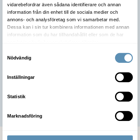
vidarebefordrar även sådana identifierare och annan
information från din enhet till de sociala medier och
annons- och analysföretag som vi samarbetar med.
Dessa kan i sin tur kombinera informationen med annan
Är du intresserad av lokalen?
information som du har tillhandahållit eller som de har
samlat in när du har använt deras tjänster.
Ta kontakt med mig så berättar jag mer om möjligheterna
Samtyckesval
att flytta in!
Nödvändig
Jonatan Rosén
Förvaltare
Inställningar
042-490 46 69
Skicka e-post
Statistik
Anmäl intresse
Marknadsföring