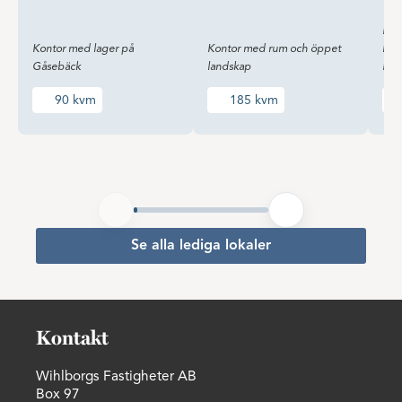
Lag
Kontor med lager på
Kontor med rum och öppet
loka
Gåsebäck
landskap
Hel
90 kvm
185 kvm
Se alla lediga lokaler
Kontakt
Wihlborgs Fastigheter AB
Box 97