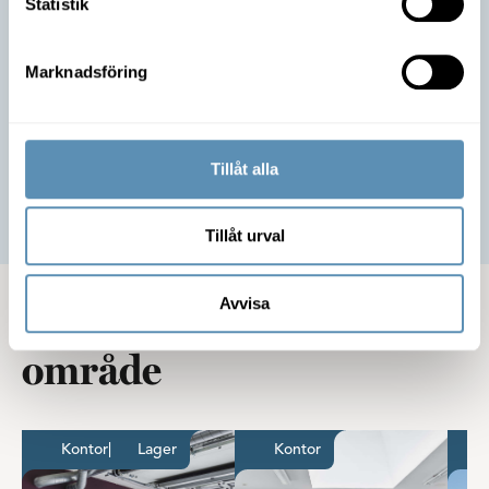
Statistik
att flytta in!
Jonatan Rosén
Förvaltare
Marknadsföring
042-490 46 69
Skicka e-post
Tillåt alla
Anmäl intresse
Tillåt urval
Avvisa
Lediga lokaler i samma
område
Kontor med lager på Gåsebäck
Kontor med rum och
Kontor
|
Lager
Kontor