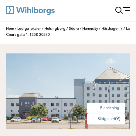
Öppna
Du är här:
Hem
/
Lediga lokaler
/
Helsingborg
/
Södra / Hamncity
/
Hästhagen 7
/
La
Cours gata 4, 1258-20270
Planritning
(9)
Bildgalleri