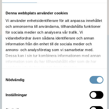
Kommunikation
Denna webbplats använder cookies
Vi använder enhetsidentifierare för att anpassa innehållet
och annonserna till användarna, tillhandahålla funktioner
för sociala medier och analysera vår trafik. Vi
vidarebefordrar även sådana identifierare och annan
information från din enhet till de sociala medier och
annons- och analysföretag som vi samarbetar med.
Dessa kan i sin tur kombinera informationen med annan
information som du har tillhandahållit eller som de har
samlat in när du har använt deras tjänster.
Samtyckesval
Nödvändig
Är du intresserad av lokalen?
Inställningar
Ta kontakt med mig så berättar jag mer om möjligheterna