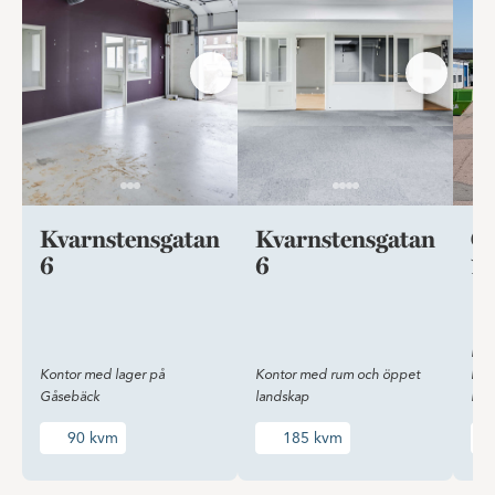
Kvarnstensgatan
Kvarnstensgatan
Ci
6
6
15
Lag
Kontor med lager på
Kontor med rum och öppet
loka
Gåsebäck
landskap
Hel
90 kvm
185 kvm