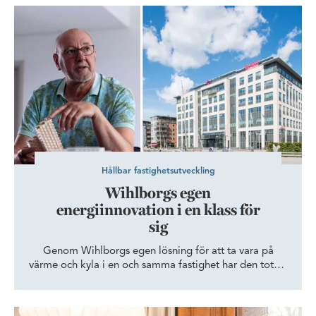
Wihlborgs egen energiinnovation i en klass för sig
Hållbar fastighetsutveckling
Wihlborgs egen
energiinnovation i en klass för
sig
Genom Wihlborgs egen lösning för att ta vara på
värme och kyla i en och samma fastighet har den totala
energianvändningen i Torrdockan 6 i Dockan i Malmö
minskat med 55 procent. Nu installeras den effektiva
kylvärmepumpen i allt fler Wihlborgsfastigheter.
Så skapar du en hållbar kontorsmiljö