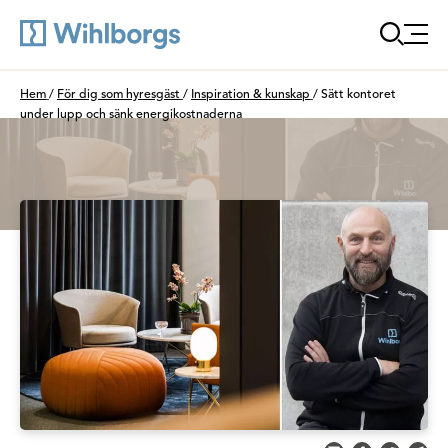
Öppna
Du är här:
Hem
/
För dig som hyresgäst
/
Inspiration & kunskap
/
Sätt kontoret
under lupp och sänk energikostnaderna