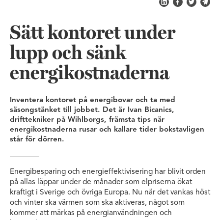
Dela på LinkedIn
Dela på Fac
Dela på 
Skic
Sätt kontoret under
lupp och sänk
energikostnaderna
Inventera kontoret på energibovar och ta med
säsongstänket till jobbet. Det är Ivan Bicanics,
drifttekniker på Wihlborgs, främsta tips när
energikostnaderna rusar och kallare tider bokstavligen
står för dörren.
Energibesparing och energieffektivisering har blivit orden
på allas läppar under de månader som elpriserna ökat
kraftigt i Sverige och övriga Europa. Nu när det vankas höst
och vinter ska värmen som ska aktiveras, något som
kommer att märkas på energianvändningen och