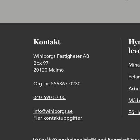
Kontakt
Hyr
lev
Wihlborgs Fastigheter AB
Box 97
Mina
20120 Malmö
Fela
Org. nr. 556367-0230
Arbe
040-690 57 00
Må b
info@wihlborgs.se
För l
Fler kontaktuppgifter