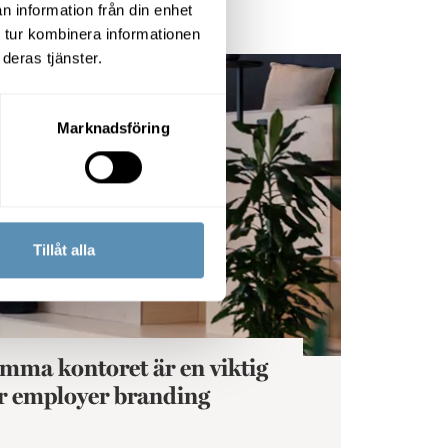
n information från din enhet
 tur kombinera informationen
deras tjänster.
 en viktig del i vår employer branding
Marknadsföring
Tillåt alla
mma kontoret är en viktig
år employer branding