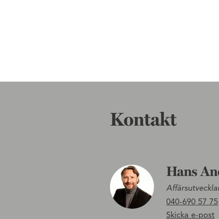
Kontakt
Hans An
Affärsutveckla
040-690 57 75
Skicka e-post