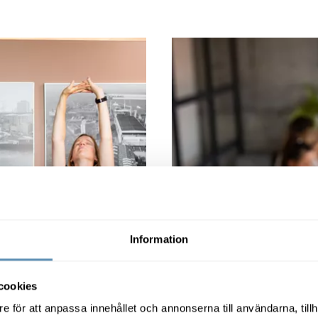
jobbet
Bli en mästare på att sänk
Information
ditt välmående
Bli en
energiko
cookies
e för att anpassa innehållet och annonserna till användarna, tillh