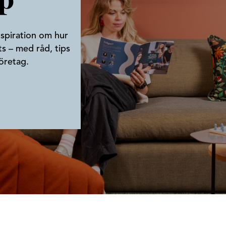
p
nspiration om hur
s – med råd, tips
öretag.