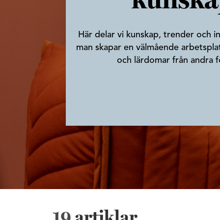
kunska
Här delar vi kunskap, trender och i
man skapar en välmående arbetsplat
och lärdomar från andra f
19
artiklar