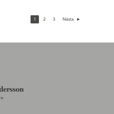
1
2
3
Nästa
dersson
re