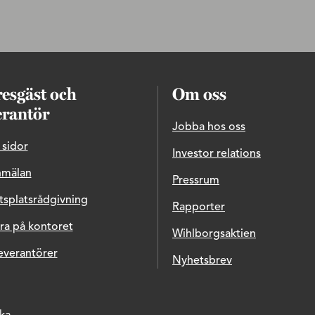
esgäst och
Om oss
erantör
Jobba hos oss
 sidor
Investor relations
nmälan
Pressrum
tsplatsrådgivning
Rapporter
ra på kontoret
Wihlborgsaktien
everantörer
Nyhetsbrev