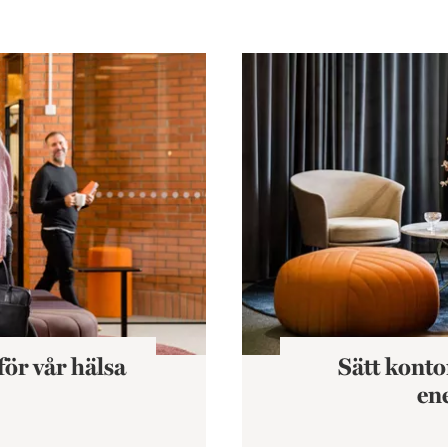
at
Sätt kontoret under lupp o
för vår hälsa
Sätt konto
en