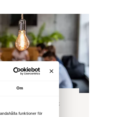
a energikostnaderna på kontoret
Om
 mästare på att sänka
stnaderna på kontoret
andahålla funktioner för