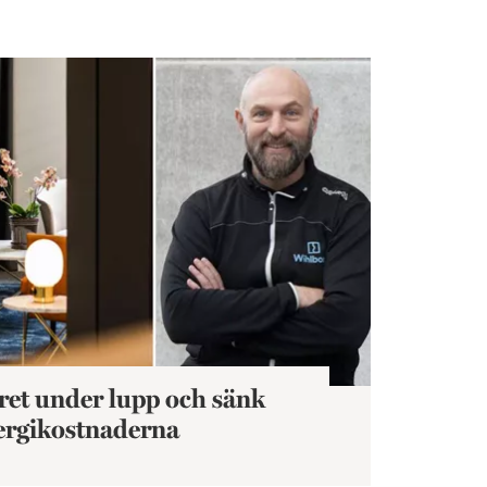
ch sänk energikostnaderna
ret under lupp och sänk
ergikostnaderna