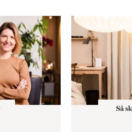
Så skapar du en hållbar kon
y
Så sk