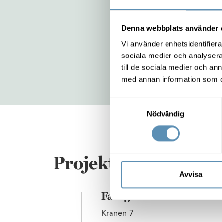
Denna webbplats använder 
Vi använder enhetsidentifierar
Från ve
sociala medier och analysera 
till de sociala medier och a
med annan information som du 
Samtyckesval
Nödvändig
Projektfakta
Avvisa
Fastighet
Kranen 7