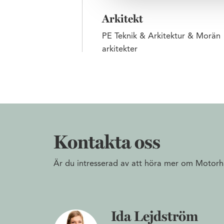
Arkitekt
PE Teknik & Arkitektur & Morän
arkitekter
Kontakta oss
Är du intresserad av att höra mer om Motorh
Ida Lejdström