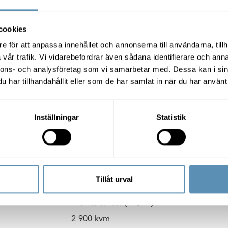
cookies
e för att anpassa innehållet och annonserna till användarna, tillh
rkstadsbyggnad till förskola. Nu rustar vi upp Mot
vår trafik. Vi vidarebefordrar även sådana identifierare och anna
och omvandlar fastigheten till en förskola.
nnons- och analysföretag som vi samarbetar med. Dessa kan i sin
har tillhandahållit eller som de har samlat in när du har använt 
Inställningar
Statistik
Tillåt urval
Lokalarea (LOA)
2 900 kvm