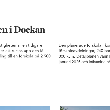
len i Dockan
stigheten är en tidigare
Den planerade förskolan ko
 att rustas upp och få
förskoleavdelningar, 240 ba
etaljplanen vann l
ng till en förskola på 2 900
000 kvm. D
januari 2026 och inflyttning 