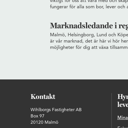
viktigt för oss att vara med och ska
fungerar för alla som bor, lever och 
Marknadsledande i re
Malmö, Helsingborg, Lund och Köp
är vår marknad, det är här vi hör h
möjligheter för dig att växa tillsam
Kontakt
Hyr
lev
Wihlborgs Fastigheter AB
Box 97
Mina
20120 Malmö