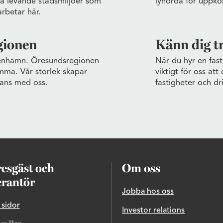
pa levande stadsmiljöer som
lyhörda för uppko
arbetar här.
gionen
Känn dig t
enhamn. Öresundsregionen
När du hyr en fast
emma. Vår storlek skapar
viktigt för oss att
mans med oss.
fastigheter och dr
esgäst och
Om oss
erantör
Jobba hos oss
 sidor
Investor relations