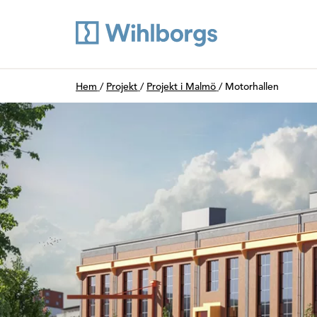
Du är här:
Hem
/
Projekt
/
Projekt i Malmö
/
Motorhallen